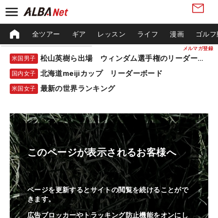
全ツアー
ギア
レッスン
ライフ
漫画
ゴルフ
メルマガ登録
松山英樹ら出場 ウィンダム選手権のリーダーボード
米国男子
北海道meijiカップ リーダーボード
国内女子
最新の世界ランキング
米国女子
このページが表示されるお客様へ
ページを更新するとサイトの閲覧を続けることがで
きます。
広告ブロッカーやトラッキング防止機能をオンにし