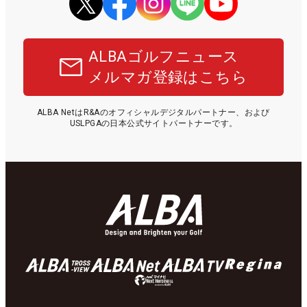
ALBAゴルフニュース
メルマガ登録はこちら
ALBA NetはR&Aのオフィシャルデジタルパートナー、および
USLPGAの日本公式サイトパートナーです。