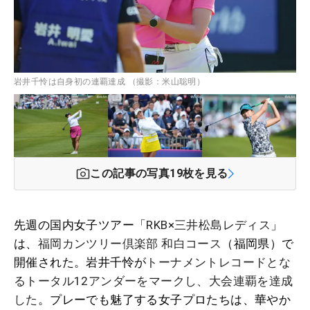
岩井千怜は自身初の連覇達成 （撮影：米山聡明）
この記事の写真
19
枚を見る
先週の国内女子ツアー「
RKB×三井松島レディス
」
は、
福岡カンツリー倶楽部 和白コース
（福岡県）で
開催された。岩井千怜が
トーナメントレコードとな
るトータル12アンダーをマークし、大会連覇を達成
した
。プレーでも魅了する女子プロたちは、華やか