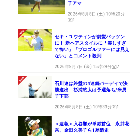
子アマ
2026年8月8日 (土) 10時20分
1
セキ・ユウティンが前髪パッツン
に！ 新ヘアスタイルに「美しすぎ
て怖い」「プロゴルファーには見え
ない」とコメント殺到
2026年8月7日 (金) 15時29分
7
石川遼は終盤の4連続バーディで決
勝進出 杉浦悠太は予選落ち/米男
子下部
2026年8月8日 (土) 10時33分
1
＜速報＞入谷響が単独首位 永井花
奈、金田久美子ら1差追走