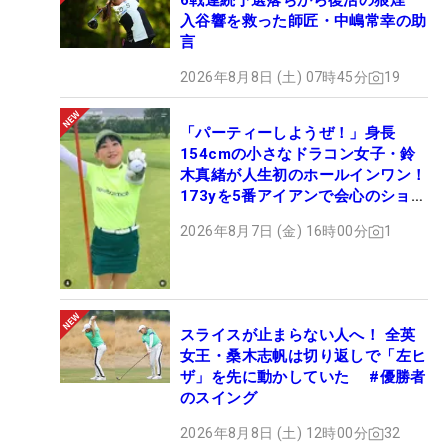
6戦連続予選落ちから復活の狼煙
入谷響を救った師匠・中嶋常幸の助
言
2026年8月8日 (土) 07時45分
19
「パーティーしようぜ！」身長
154cmの小さなドラコン女子・鈴
木真緒が人生初のホールインワン！
173yを5番アイアンで会心のショッ
ト
2026年8月7日 (金) 16時00分
1
スライスが止まらない人へ！ 全英
女王・桑木志帆は切り返しで「左ヒ
ザ」を先に動かしていた #優勝者
のスイング
2026年8月8日 (土) 12時00分
32