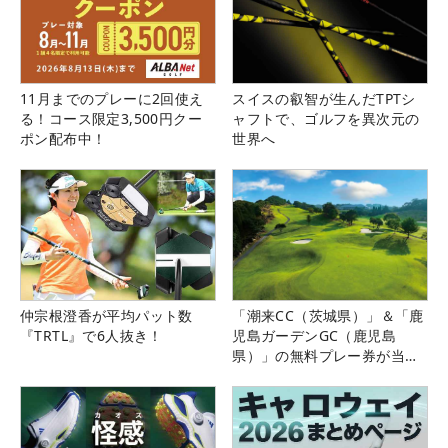
11月までのプレーに2回使え
スイスの叡智が生んだTPTシ
る！コース限定3,500円クー
ャフトで、ゴルフを異次元の
ポン配布中！
世界へ
仲宗根澄香が平均パット数
「潮来CC（茨城県）」＆「鹿
『TRTL』で6人抜き！
児島ガーデンGC（鹿児島
県）」の無料プレー券が当た
る！！