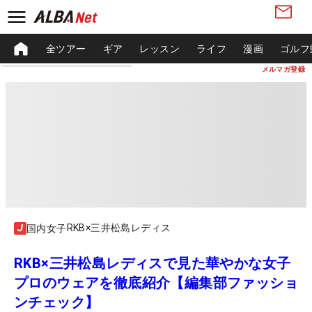
全ツアー
ギア
レッスン
ライフ
漫画
ゴルフ
メルマガ登録
RKB×三井松島レディス
国内女子
RKB×三井松島レディスで見た華やかな女子
プロのウェアを徹底紹介【編集部ファッショ
ンチェック】