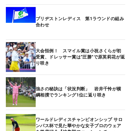
姉・明愛は白のショートパンツ、千怜は白のスカー
トを着用。プレー以外で大会を盛り上げた。
ブリヂストンレディス 第1ラウンドの組み
合わせ
大会恒例！ スマイル賞は小祝さくらが初
受賞、ドレッサー賞は“圧勝”で原英莉花が返
り咲き
強さの秘訣は「状況判断」 岩井千怜が横
綱相撲でランキング1位に返り咲き
ワールドレディスチャンピオンシップ サロ
ンパス杯で見た華やかな女子プロのウェア