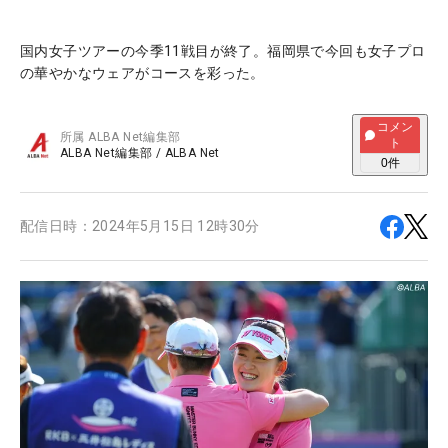
国内女子ツアーの今季11戦目が終了。福岡県で今回も女子プロ
の華やかなウェアがコースを彩った。
コメン
所属
ALBA Net編集部
ト
ALBA Net編集部
/
ALBA Net
0
件
配信日時：
2024年5月15日 12時30分