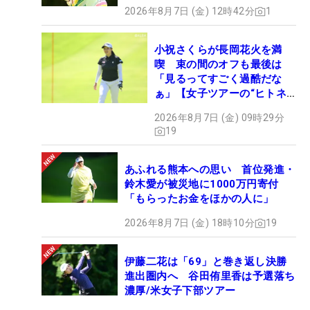
2026年8月7日 (金) 12時42分
1
小祝さくらが長岡花火を満
喫 束の間のオフも最後は
「見るってすごく過酷だな
ぁ」【女子ツアーの“ヒトネ
タ”】
2026年8月7日 (金) 09時29分
19
あふれる熊本への思い 首位発進・
鈴木愛が被災地に1000万円寄付
「もらったお金をほかの人に」
2026年8月7日 (金) 18時10分
19
伊藤二花は「69」と巻き返し決勝
進出圏内へ 谷田侑里香は予選落ち
濃厚/米女子下部ツアー