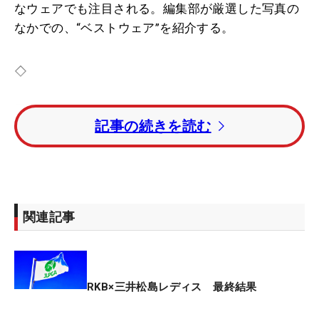
なウェアでも注目される。編集部が厳選した写真の
なかでの、“ベストウェア”を紹介する。
◇
最終日、12日（日）は母の日。大会期間中岩井姉妹
記事の続きを読む
はリンクコーデでプレー。悪天候によりセカンドカ
ットが設けられ、明愛は最終日をプレーしなかった
が、千怜は3日間ピンクのウェアにピンクのリスト
バンドを付けてラウンドした。
関連記事
福岡カンツリー倶楽部 和白コースは昨年、史上初の
双子プレーオフが実現した地。さらには姉妹による
直ドラ対決を演じたコースでもある。初日は昨大会
の最終日と同じ岩井姉妹と山下美夢有との再競演と
RKB×三井松島レディス 最終結果
なった。岩井姉妹は初日をピンクのポロシャツに、