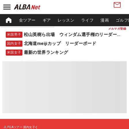
全ツアー
ギア
レッスン
ライフ
漫画
ゴルフ
メルマガ登録
松山英樹ら出場 ウィンダム選手権のリーダーボード
米国男子
北海道meijiカップ リーダーボード
国内女子
最新の世界ランキング
米国女子
JLPGAツアー
国内女子