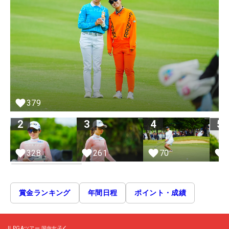
379
2
3
4
5
328
261
70
賞金ランキング
年間日程
ポイント・成績
JLPGAツアー
国内女子