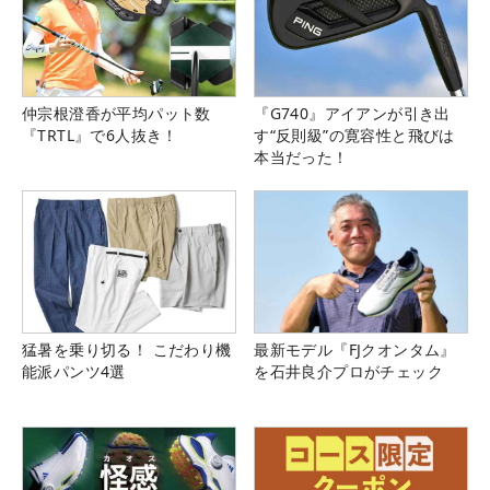
仲宗根澄香が平均パット数
『G740』アイアンが引き出
『TRTL』で6人抜き！
す“反則級”の寛容性と飛びは
本当だった！
猛暑を乗り切る！ こだわり機
最新モデル『FJクオンタム』
能派パンツ4選
を石井良介プロがチェック