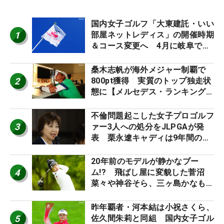
国内女子ゴルフ「大東建託・いい
1
部屋ネットレディス」の開催時期
＆コース変更へ 4月に岐阜で開
催
桑木志帆が海外メジャー制覇で
2
800pt獲得 実質のトップ独走状
態に【メルセデス・ランキング番
外編】
不倫問題起こした女子プロゴルフ
3
ァー3人への処分をJLPGAが発
表 栗永遼キャディは9年間の立
ち入り禁止
20年前のモデルが静かなブー
4
ム!? 飛ばし屋に変貌した菅沼
菜々や神谷そら、三ヶ島かなも使
う“名器”が人気な理由【ツアープ
ロたちの“飛ばしギア”】
昨年覇者・河本結は小祝さくら、
5
佐久間朱莉と同組 国内女子ゴル