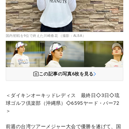
国内初戦を9位で終えた川崎春花 （撮影：ALBA）
この記事の写真
6
枚を見る
＜ダイキンオーキッドレディス 最終日◇3日◇琉
球ゴルフ倶楽部（沖縄県）◇6595ヤード・パー72
＞
前週の台湾ツアーメジャー大会で優勝を遂げて、国