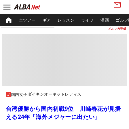
全ツアー
ギア
レッスン
ライフ
漫画
ゴルフ
メルマガ登録
ダイキンオーキッドレディス
国内女子
台湾優勝から国内初戦9位 川崎春花が見据
える24年「海外メジャーに出たい」