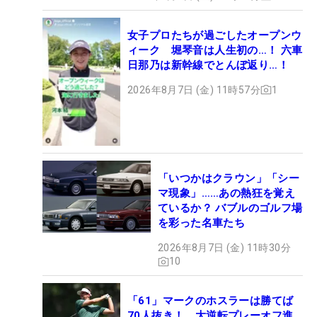
女子プロたちが過ごしたオープンウ
ィーク 堀琴音は人生初の…！ 六車
日那乃は新幹線でとんぼ返り…！
2026年8月7日 (金) 11時57分
1
「いつかはクラウン」「シー
マ現象」……あの熱狂を覚え
ているか？ バブルのゴルフ場
を彩った名車たち
2026年8月7日 (金) 11時30分
10
「61」マークのホスラーは勝てば
70人抜き！ 大逆転プレーオフ進