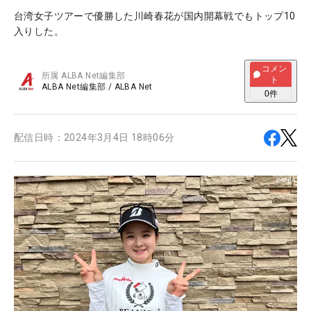
台湾女子ツアーで優勝した川崎春花が国内開幕戦でもトップ10
入りした。
コメン
所属
ALBA Net編集部
ト
ALBA Net編集部
/
ALBA Net
0
件
配信日時：
2024年3月4日 18時06分