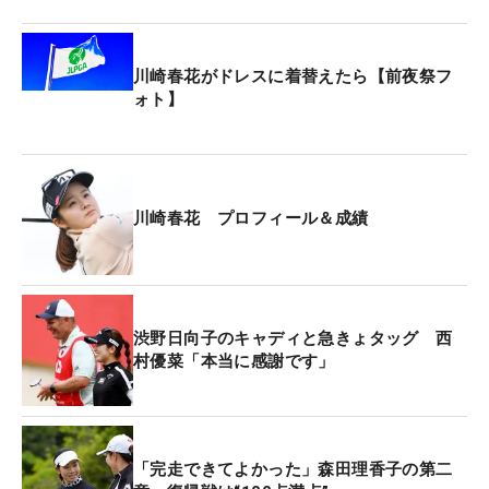
できた事が大きな刺激となっている。7月の「全米
女子オープン」では64位。8月の「AIG女子オープ
ン」（全英）では3日目に「83」を叩き、決勝ラウ
川崎春花がドレスに着替えたら【前夜祭フ
ンド進出者で最下位に甘んじた。今年はその借りを
ォト】
返すために、「また全米と全英に出たい」と先を見
据えている。
もちろんただ出るわけでなく、そこで成績を出すこ
川崎春花 プロフィール＆成績
とが目標。そのためにも、まずは「世界ランキング
を上げていきたい」というのが命題。春先からラン
キングを上昇させて、メジャー出場権をつかむのが
今の目標だ。
渋野日向子のキャディと急きょタッグ 西
村優菜「本当に感謝です」
現在の世界ランキングは100位。「優勝もしたいで
す」と春先の国内Vが海外へとつながっていく。次
戦は昨年予選落ちした高知での1戦。流れを切らさ
「完走できてよかった」森田理香子の第二
ず、このまま突っ走る構えだ。