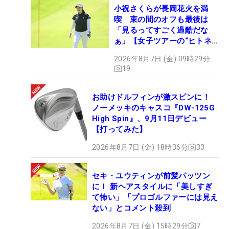
小祝さくらが長岡花火を満
喫 束の間のオフも最後は
「見るってすごく過酷だな
ぁ」【女子ツアーの“ヒトネ
タ”】
2026年8月7日 (金) 09時29分
19
お助けドルフィンが激スピンに！
ノーメッキのキャスコ『DW-125G
High Spin』、9月11日デビュー
【打ってみた】
2026年8月7日 (金) 18時36分
33
セキ・ユウティンが前髪パッツン
に！ 新ヘアスタイルに「美しすぎ
て怖い」「プロゴルファーには見え
ない」とコメント殺到
2026年8月7日 (金) 15時29分
7