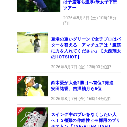
は予選落ち濃厚/米女子下部
ツアー
2026年8月8日 (土) 10時15分
1
夏場の重いグリーンで女子プロはパ
ターを替える アマチュアは「腹筋
に力を入れてください」【大西翔太
のHOTSHOT】
2026年8月7日 (金) 12時00分
7
鈴木愛が大会2勝目へ首位T発進
安田祐香、吉澤柚月ら5位
2026年8月7日 (金) 16時14分
1
スイング中のブレをなくしたい人
へ！ 3種類の伸縮性ヒモ採用のブリ
ヂストン『ZSP-BITER LIGHT