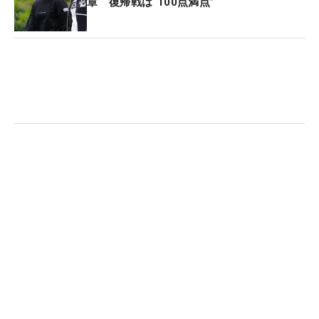
章 復帰戦は“100点満点”