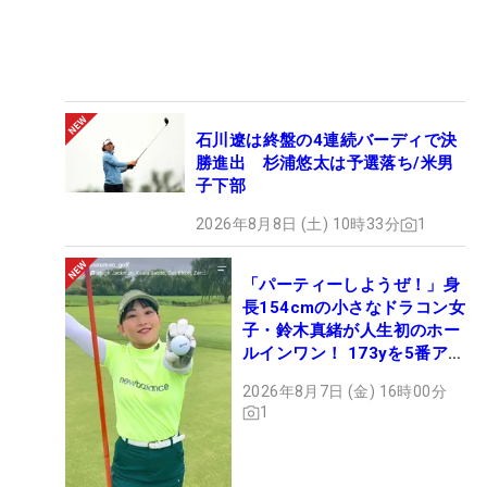
石川遼は終盤の4連続バーディで決
勝進出 杉浦悠太は予選落ち/米男
子下部
2026年8月8日 (土) 10時33分
1
「パーティーしようぜ！」身
長154cmの小さなドラコン女
子・鈴木真緒が人生初のホー
ルインワン！ 173yを5番アイ
アンで会心のショット
2026年8月7日 (金) 16時00分
1