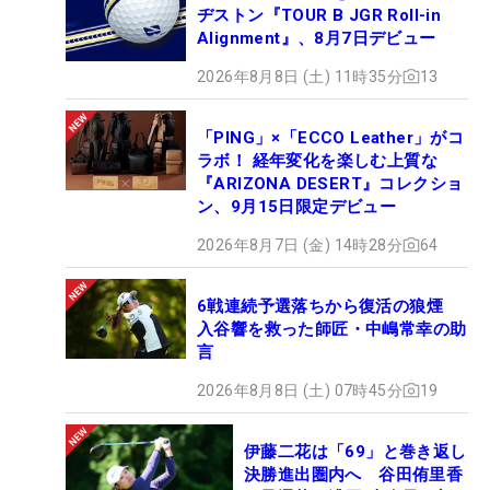
ヂストン『TOUR B JGR Roll-in
Alignment』、8月7日デビュー
2026年8月8日 (土) 11時35分
13
「PING」×「ECCO Leather」がコ
ラボ！ 経年変化を楽しむ上質な
『ARIZONA DESERT』コレクショ
ン、9月15日限定デビュー
2026年8月7日 (金) 14時28分
64
6戦連続予選落ちから復活の狼煙
入谷響を救った師匠・中嶋常幸の助
言
2026年8月8日 (土) 07時45分
19
伊藤二花は「69」と巻き返し
決勝進出圏内へ 谷田侑里香