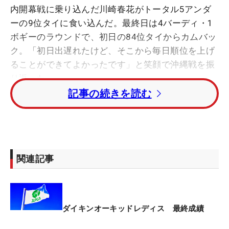
内開幕戦に乗り込んだ川崎春花がトータル5アンダ
ーの9位タイに食い込んだ。最終日は4バーディ・1
ボギーのラウンドで、初日の84位タイからカムバッ
ク。「初日出遅れたけど、そこから毎日順位を上げ
ることができてよかったです」と笑顔で沖縄戦を振
り返った。
記事の続きを読む
昨年の本大会は直前にコロナ感染が発覚し欠場を余
儀なくされた。初挑戦となった今年の開幕戦では尻
上がりに調子を上げて、トップ10に滑り込み。シー
ズン初戦としては「ショットの雰囲気がよくなっ
関連記事
て、自信を持って打てています」と台湾での優勝に
続く好成績はシーズンスタートとして悪くない。
2022年にメジャーを含む2勝を挙げたが、昨年は不
ダイキンオーキッドレディス 最終成績
振に陥った。その中でも海外メジャーを2試合経験