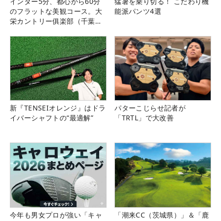
インター5分、都心から60分
猛暑を乗り切る！ こだわり機
のフラットな美観コース。大
能派パンツ4選
栄カントリー俱楽部（千葉
県）
新『TENSEIオレンジ』はドラ
パターこじらせ記者が
イバーシャフトの“最適解”
「TRTL」で大改善
今年も男女プロが強い「キャ
「潮来CC（茨城県）」＆「鹿