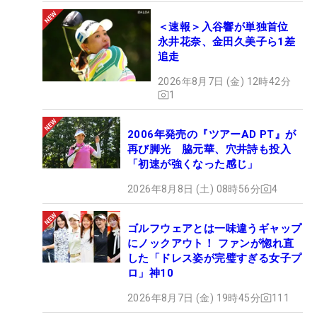
＜速報＞入谷響が単独首位
永井花奈、金田久美子ら1差
追走
2026年8月7日 (金) 12時42分
1
2006年発売の『ツアーAD PT』が
再び脚光 脇元華、穴井詩も投入
「初速が強くなった感じ」
2026年8月8日 (土) 08時56分
4
ゴルフウェアとは一味違うギャップ
にノックアウト！ ファンが惚れ直
した「ドレス姿が完璧すぎる女子プ
ロ」神10
2026年8月7日 (金) 19時45分
111