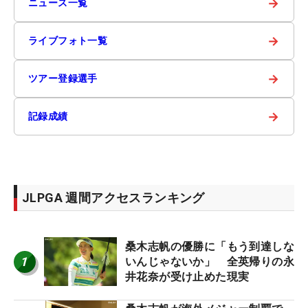
→
ニュース一覧
→
ライブフォト一覧
→
ツアー登録選手
→
記録成績
JLPGA 週間アクセスランキング
桑木志帆の優勝に「もう到達しな
1
いんじゃないか」 全英帰りの永
井花奈が受け止めた現実