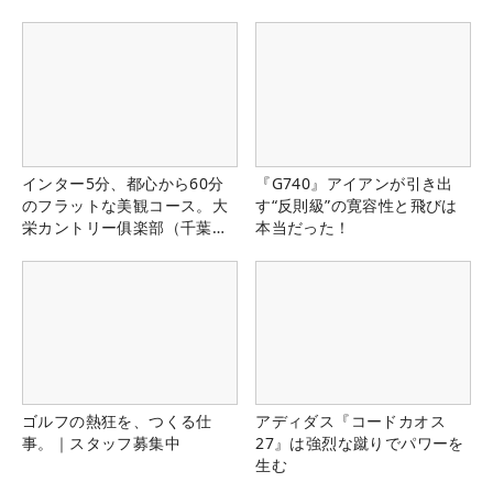
インター5分、都心から60分
『G740』アイアンが引き出
のフラットな美観コース。大
す“反則級”の寛容性と飛びは
栄カントリー俱楽部（千葉
本当だった！
県）
ゴルフの熱狂を、つくる仕
アディダス『コードカオス
事。｜スタッフ募集中
27』は強烈な蹴りでパワーを
生む