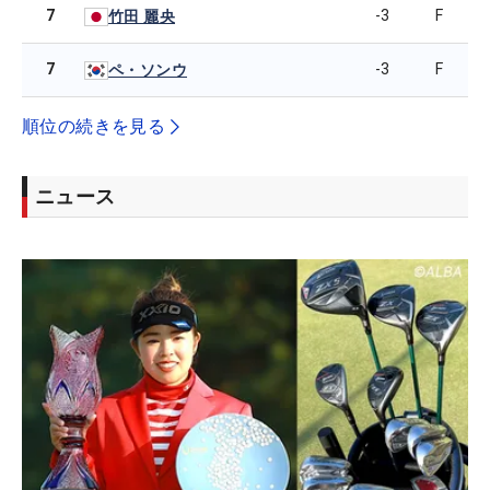
7
-3
F
竹田 麗央
7
-3
F
ペ・ソンウ
順位の続きを見る
ニュース