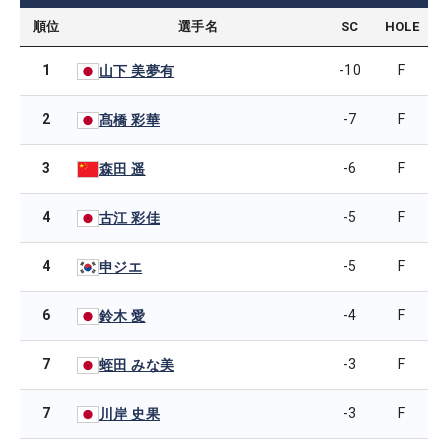
順位
選手名
SC
HOLE
1
-10
F
山下 美夢有
2
-7
F
髙橋 彩華
3
-6
F
森田 遥
4
-5
F
古江 彩佳
4
-5
F
申ジエ
6
-4
F
鈴木 愛
7
-3
F
蛭田 みな美
7
-3
F
川岸 史果