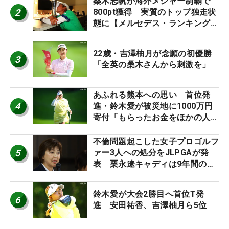
桑木志帆が海外メジャー制覇で
2
800pt獲得 実質のトップ独走状
態に【メルセデス・ランキング番
外編】
22歳・吉澤柚月が念願の初優勝
3
「全英の桑木さんから刺激を」
あふれる熊本への思い 首位発
4
進・鈴木愛が被災地に1000万円
寄付「もらったお金をほかの人
に」
不倫問題起こした女子プロゴルフ
5
ァー3人への処分をJLPGAが発
表 栗永遼キャディは9年間の立
ち入り禁止
鈴木愛が大会2勝目へ首位T発
6
進 安田祐香、吉澤柚月ら5位