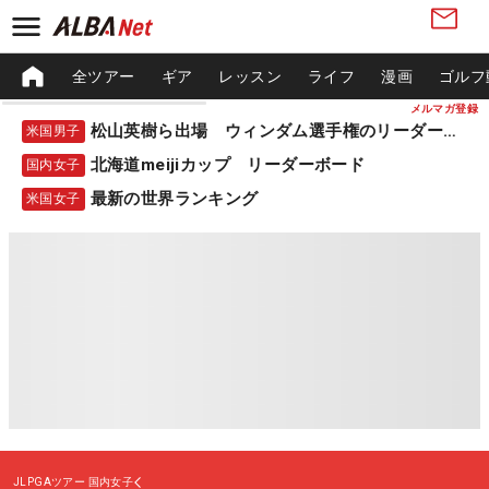
全ツアー
ギア
レッスン
ライフ
漫画
ゴルフ
メルマガ登録
松山英樹ら出場 ウィンダム選手権のリーダーボード
米国男子
北海道meijiカップ リーダーボード
国内女子
最新の世界ランキング
米国女子
JLPGAツアー
国内女子