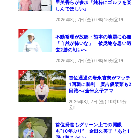
里美香らが参加「純粋にゴルフを楽
しんでほしい」
2026年8月7日 (金) 07時15分
19
不動裕理が故郷・熊本の地震に心痛
「自然が怖いな」 被災地を思い過
去2勝の戦いへ
2026年8月7日 (金) 07時50分
19
首位通過の岩永杏奈がマッチ
1回戦に勝利 廣吉優梨菜も2
回戦へ/全米女子アマ
2026年8月7日 (金) 10時04分
1
首位発進もグリーン上での開眼
も“10年ぶり” 金田久美子「あと1
回は勝ちたい」