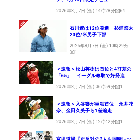
2026年8月7日 (金) 14時28分
64
石川遼は12位発進 杉浦悠太
20位/米男子下部
2026年8月7日 (金) 10時29分
1
＜速報＞松山英樹は首位と4打差の
「65」 イーグル奪取で好発進
2026年8月7日 (金) 06時59分
1
＜速報＞入谷響が単独首位 永井花
奈、金田久美子ら1差追走
2026年8月7日 (金) 12時42分
1
宮里道場【正反対の2人を同時レッ