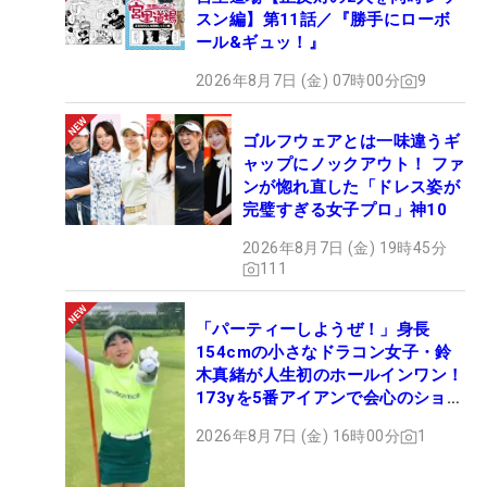
スン編】第11話／『勝手にローボ
ール&ギュッ！』
2026年8月7日 (金) 07時00分
9
ゴルフウェアとは一味違うギ
ャップにノックアウト！ ファ
ンが惚れ直した「ドレス姿が
完璧すぎる女子プロ」神10
2026年8月7日 (金) 19時45分
111
「パーティーしようぜ！」身長
154cmの小さなドラコン女子・鈴
木真緒が人生初のホールインワン！
173yを5番アイアンで会心のショッ
ト
2026年8月7日 (金) 16時00分
1