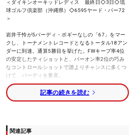
＜ダイキンオーキッドレディス 最終日◇3日◇琉
球ゴルフ倶楽部（沖縄県）◇6595ヤード・パー72
＞
岩井千怜が5バーディ・ボギーなしの「67」をマー
クし、トーナメントレコードとなるトータル18アン
ダーに到達。通算5勝目を挙げた。FWキープ率4位
の安定したティショットと、パーオン率2位の巧み
なコントロールショットで誰よりチャンスに多くつ
けて、バーディを量産。
記事の続きを読む
勝利に貢献したクラブを問うと「断然、パターだと
思います」とキッパリ。読みづらいコーライ芝に昨
年は平均パット数「30.5」と苦しんだが、今回は
「27.25」と完全攻略に成功。「いいショットを打
って（いいところに）ついても、ここのコースは難
関連記事
しいグリーンなので読みづらいし、いいところに打