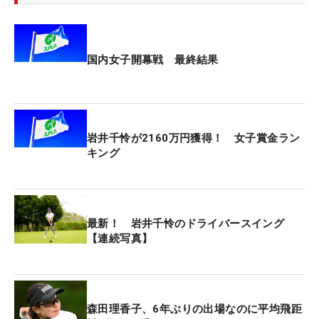
っても切れたりする。そこは今週マッチしていたの
で、パターが相棒で良かったです」。
国内女子開幕戦 最終結果
そのエースパターは、オデッセイ『ホワイト・ホッ
ト ブラック FIVE CS』だ。昨年7月の「大東建託・
いい部屋ネットレディス」から使用しており、市販
品と違いアライメントラインは3本。「最初は1本だ
岩井千怜が2160万円獲得！ 女子賞金ラン
ったのを3本にしてもらいました。イメージが湧き
キング
やすいですね。構えた時にどこを向いているとか、
打つ前にライン合わせするじゃないですか。その時
にイメージがつきやすいなと思っています」。
最新！ 岩井千怜のドライバースイング
【連続写真】
また、ロゴの刻印にピンクの色入れをしており「担
当の方がピンクを好きなのが分かっていると思うの
で、してくれました」。契約するヨネックスの新作
ドライバー『EZONE GT TYPE S』も自身の好みのピ
森田理香子、6年ぶりの出場なのに平均飛距