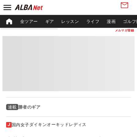
全ツアー
ギア
レッスン
ライフ
漫画
ゴルフ
メルマガ登録
勝者のギア
連載
ダイキンオーキッドレディス
国内女子