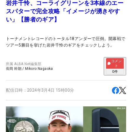
岩井千怜、コーライグリーンを3本線のエー
スパターで完全攻略「イメージが湧きやす
い」【勝者のギア】
トーナメントレコードのトータル18アンダーで圧倒。開幕戦で
ツアー5勝目を挙げた岩井千怜のギアをチェックしよう。
コメン
所属
ALBA Net編集部
ト
長岡 幹朗
/
Mikoro Nagaoka
0
件
配信日時：
2024年3月4日 15時00分