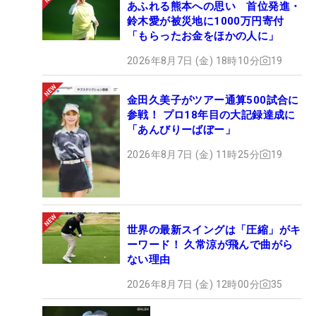
あふれる熊本への思い 首位発進・
鈴木愛が被災地に1000万円寄付
「もらったお金をほかの人に」
2026年8月7日 (金) 18時10分
19
金田久美子がツアー通算500試合に
参戦！ プロ18年目の大記録達成に
「あんびりーばぼー」
2026年8月7日 (金) 11時25分
19
世界の最新スイングは「圧縮」がキ
ーワード！ 久常涼が飛んで曲がら
ない理由
2026年8月7日 (金) 12時00分
35