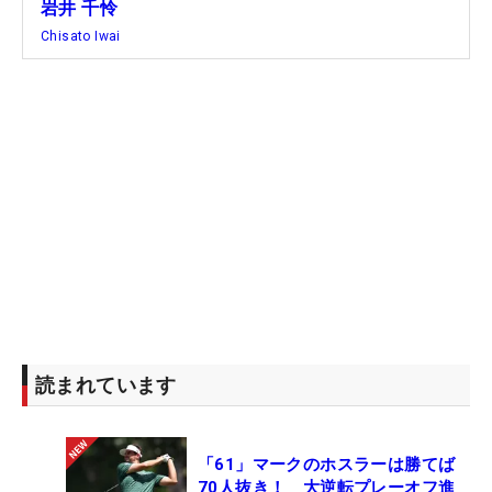
岩井 千怜
BALL：スリクソンZ-STAR XV
Chisato Iwai
読まれています
「61」マークのホスラーは勝てば
70人抜き！ 大逆転プレーオフ進