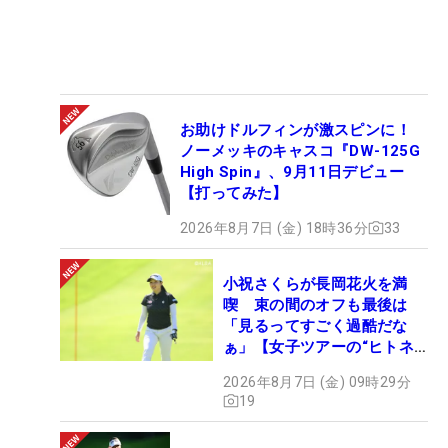
お助けドルフィンが激スピンに！
ノーメッキのキャスコ『DW-125G
High Spin』、9月11日デビュー
【打ってみた】
2026年8月7日 (金) 18時36分
33
小祝さくらが長岡花火を満
喫 束の間のオフも最後は
「見るってすごく過酷だな
ぁ」【女子ツアーの“ヒトネ
タ”】
2026年8月7日 (金) 09時29分
19