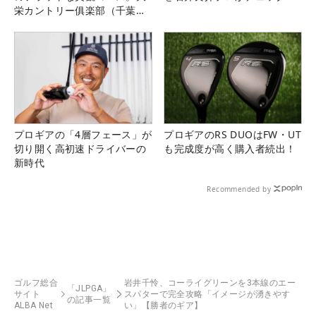
栄カントリー俱楽部（千葉
県）
プロギアの「4層フェース」が
プロギアのRS DUOはFW・UT
切り開く高初速ドライバーの
も完成度が高く購入者続出！
新時代
Recommended by
ゴルフ総合
岩井千怜、コーライグリーンを3本線のエー
「JLPGA」
サイト
スパターで完全攻略「イメージが湧きやす
の記事一覧
ALBA Net
い」【勝者のギア】