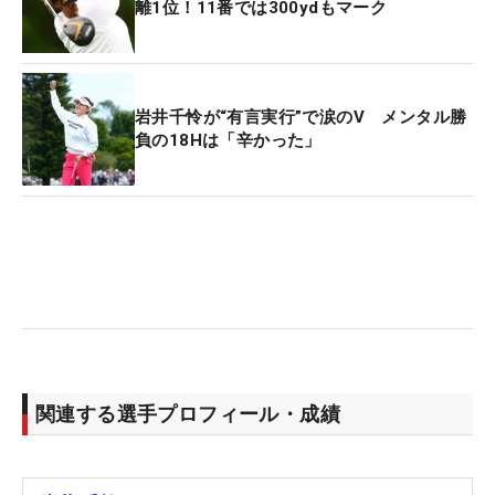
離1位！11番では300ydもマーク
ンクカラー塗装になっている。グリップはPALMAX
の黒字にピンクで統一。このラッキーカラーに
「（気分が）上がります。本当にウキウキします
ね」と話していた。
岩井千怜が“有言実行”で涙のV メンタル勝
負の18Hは「辛かった」
【岩井千怜の開幕戦使用ギア】
1W：ヨネックス EZONE GT TYPE S（9°レクシスカ
イザL 5S 45.25インチ）
3,5W：ヨネックス EZONE GT（15,18°レクシスカイ
ザ2K 5S）
6I（4I相当）：ヨネックス EZONE GT（23°レクシス
カイザ i 8S）
5I～PW：ヨネックス EZONE CB511（レクシスカイ
ザ i 8S）
関連する選手プロフィール・成績
50,54,58°：ヨネックス EZONE W
501（N.S.PRO950NEO S）
PT：オデッセイWHITE HOT BLACK FIVE CS