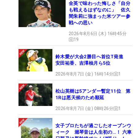
全英で味わった悔しさ「自分
も戦えるはずなのに」 佐久
間朱莉に強まった米ツアー参
戦への思い
2026年8月6日 (木) 16時45分
19
鈴木愛が大会2勝目へ首位T発進
安田祐香、吉澤柚月ら5位
2026年8月7日 (金) 16時14分
1
松山英樹は5アンダー暫定11位 第
1Rは悪天候のため順延
2026年8月7日 (金) 08時26分
1
女子プロたちが過ごしたオープンウ
ィーク 堀琴音は人生初の…！ 六車