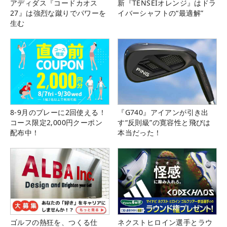
アディダス『コードカオス
新『TENSEIオレンジ』はドラ
27』は強烈な蹴りでパワーを
イバーシャフトの“最適解”
生む
8-9月のプレーに2回使える！
『G740』アイアンが引き出
コース限定2,000円クーポン
す“反則級”の寛容性と飛びは
配布中！
本当だった！
ゴルフの熱狂を、つくる仕
ネクストヒロイン選手とラウ