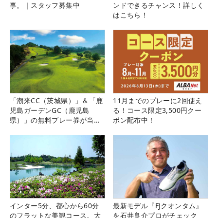
事。｜スタッフ募集中
ンドできるチャンス！詳しく
はこちら！
「潮来CC（茨城県）」＆「鹿
11月までのプレーに2回使え
児島ガーデンGC（鹿児島
る！コース限定3,500円クー
県）」の無料プレー券が当た
ポン配布中！
る！！
インター5分、都心から60分
最新モデル『FJクオンタム』
のフラットな美観コース。大
を石井良介プロがチェック