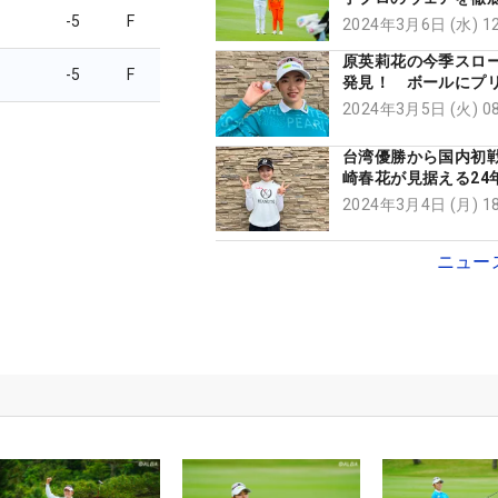
【編集部ファッショ
-5
F
2024年3月6日 (水) 
ク】
原英莉花の今季スロ
-5
F
発見！ ボールにプ
れた文字は…【きょ
2024年3月5日 (火) 
ネタ！】
台湾優勝から国内初戦
崎春花が見据える24
メジャーに出たい」
2024年3月4日 (月) 
ニュー