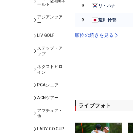
欧州男子
ールド
9
リ・ハナ
アジアンツア
9
荒川 怜郁
ー
順位の続きを見る
LIV GOLF
ステップ・ア
ップ
ネクストヒロ
イン
PGAシニア
ACNツアー
ライブフォト
アマチュア・
他
LADY GO CUP