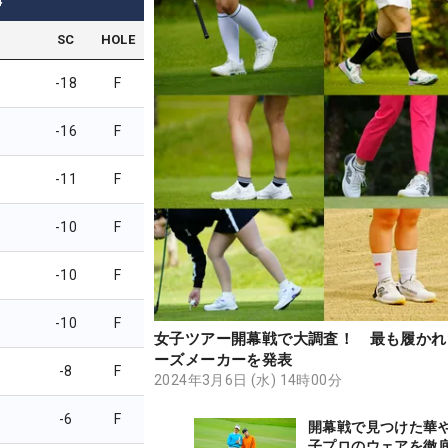
4
SC
HOLE
-18
F
-16
F
-11
F
-10
F
-10
F
-10
F
女子ツアー開幕戦で大調査！ 最も履かれ
ーズメーカーを発表
-8
F
2024年3月6日 (水) 14時00分
-6
F
開幕戦で見つけた華
子プロのウェアを徹