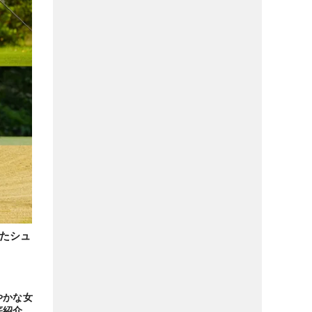
たシュ
やかな女
底紹介