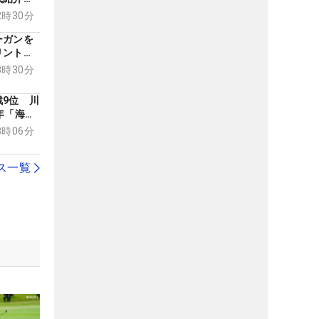
ンチェッ
12時30分
ーガンを
リントさ
うのヒト
08時30分
9位 川
年「海外
18時06分
ス一覧