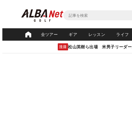
全ツアー
ギア
レッスン
ライフ
松山英樹ら出場 米男子リーダー
注目