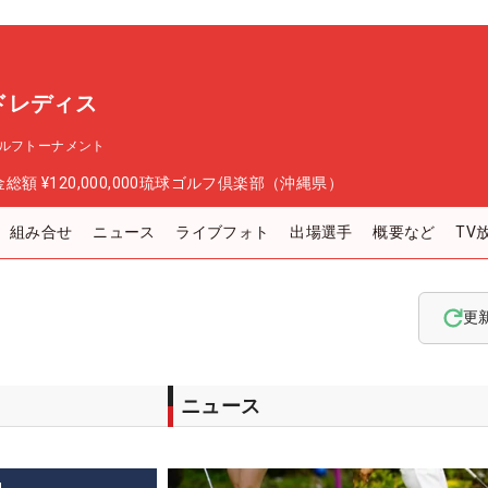
ドレディス
ルフトーナメント
金総額
¥120,000,000
琉球ゴルフ倶楽部（沖縄県）
組み合せ
ニュース
ライブフォト
出場選手
概要など
TV
更
ニュース