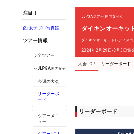
注目！
JLPGAツアー
国内女子
ダイキンオーキッ
女子プロ写真館
ツアー情報
ダイキンオーキッドレディスゴ
2024年2月29日-3月3日
賞
全ツアー
大会TOP
リーダーボード
JLPGA
国内女子
今週の大会
リーダーボ
ード
リーダーボード
ツアーメニ
ュー
ツアーTOP