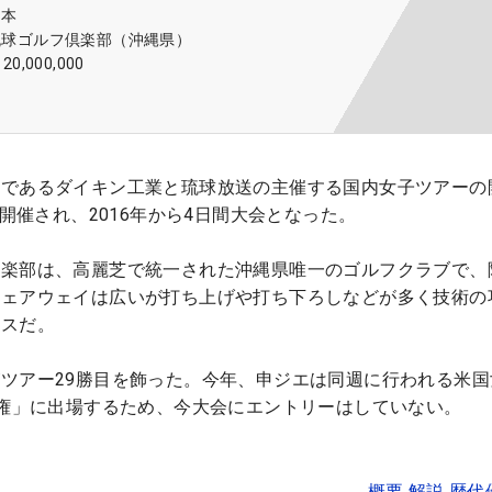
日本
琉球ゴルフ倶楽部（沖縄県）
120,000,000
ーであるダイキン工業と琉球放送の主催する国内女子ツアーの
が開催され、2016年から4日間大会となった。
倶楽部は、高麗芝で統一された沖縄県唯一のゴルフクラブで、
フェアウェイは広いが打ち上げや打ち下ろしなどが多く技術の
ースだ。
ツアー29勝目を飾った。今年、申ジエは同週に行われる米国
手権」に出場するため、今大会にエントリーはしていない。
概要 解説 歴