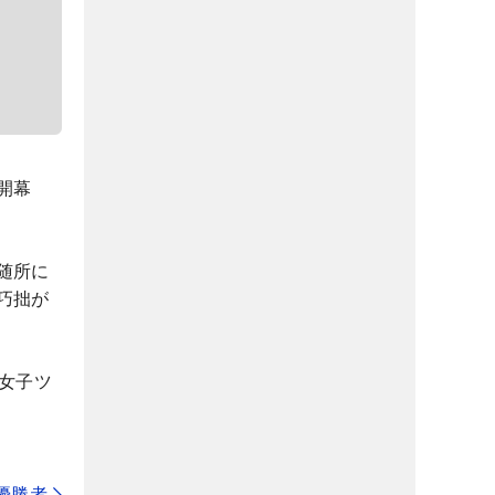
開幕
随所に
巧拙が
女子ツ
代優勝者