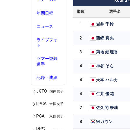
Round
順位
選手名
年間日程
1
岩井 千怜
ニュース
2
西郷 真央
ライブフォ
ト
3
菊地 絵理香
ツアー登録
選手
4
神谷 そら
記録・成績
4
天本 ハルカ
JGTO
国内男子
4
仁井 優花
LPGA
米国女子
7
佐久間 朱莉
PGA
米国男子
8
宋ガウン
DPワ