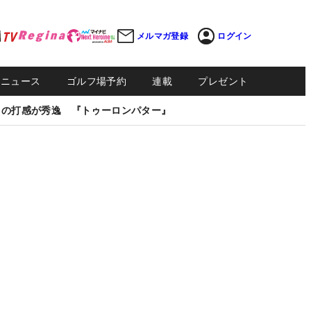
メルマガ登録
ログイン
Sニュース
ゴルフ場予約
連載
プレゼント
しの打感が秀逸 『トゥーロンパター』