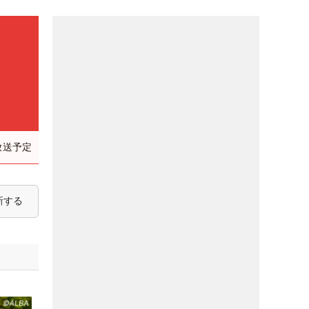
放送予定
新する