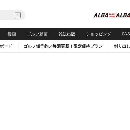
漫画
ゴルフ動画
雑誌出版
ショッピング
SN
ボード
ゴルフ場予約／毎週更新！限定優待プラン
削り出