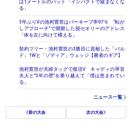
は1メートルのパット「インパクトで緩まなくな
る」
3年ぶりVの池村寛世はパーキープ率97％ “転が
しアプローチ”で開眼した脱セオリーのアドレス
「体を左に向けて構える」
契約フリー・池村寛世の3勝目に貢献した「バル
ド」1Wと「ゾディア」ウェッジ【勝者のギア】
池村寛世が夫婦タッグで復活V キャディの琴音
夫人と"3年の壁"を乗り越えて「僕は恵まれてい
る」
ニュース一覧
前の大会
次の大会