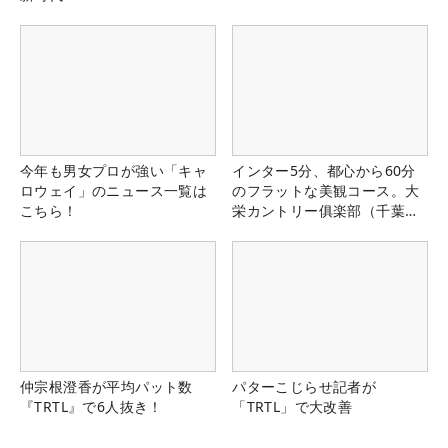
今年も男女プロが強い「キャ
インター5分、都心から60分
ロウェイ」のニュース一覧は
のフラットな美観コース。大
こちら！
栄カントリー俱楽部（千葉
県）
仲宗根澄香が平均パット数
パターこじらせ記者が
『TRTL』で6人抜き！
「TRTL」で大改善