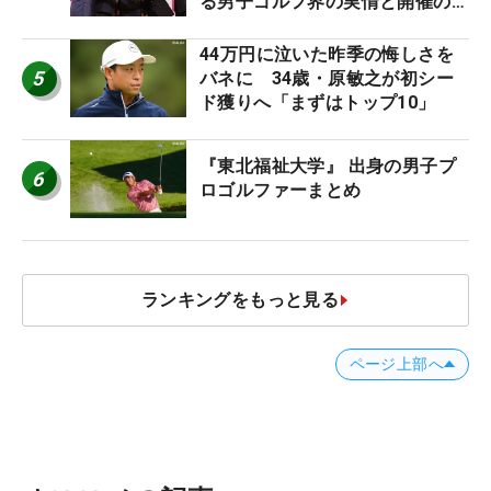
る男子ゴルフ界の実情と開催の舞
台裏
44万円に泣いた昨季の悔しさを
5
バネに 34歳・原敏之が初シー
ド獲りへ「まずはトップ10」
『東北福祉大学』 出身の男子プ
6
ロゴルファーまとめ
ランキングをもっと見る
ページ上部へ