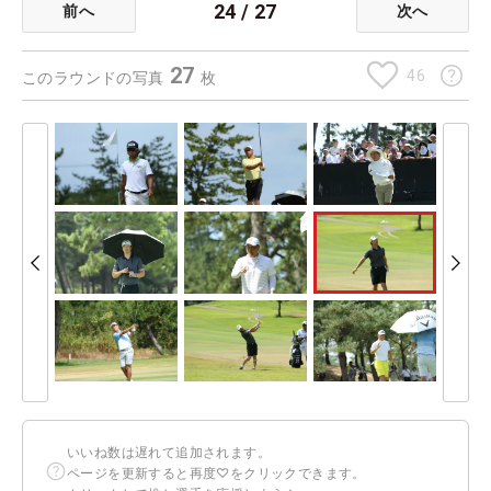
24
/
27
前へ
次へ
27
46
このラウンドの写真
枚
いいね数は遅れて追加されます。
ページを更新すると再度♡をクリックできます。