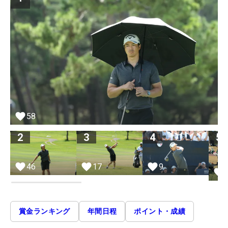
58
2
3
4
5
46
17
9
賞金ランキング
年間日程
ポイント・成績