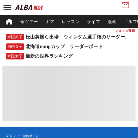
全ツアー
ギア
レッスン
ライフ
漫画
ゴルフ
メルマガ登録
松山英樹ら出場 ウィンダム選手権のリーダーボード
米国男子
北海道meijiカップ リーダーボード
国内女子
最新の世界ランキング
米国女子
JGTOツアー
国内男子