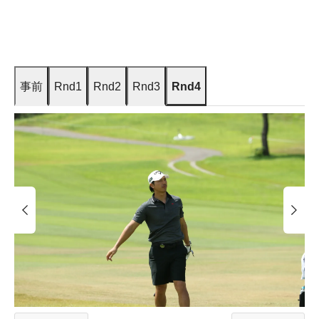
事前
Rnd1
Rnd2
Rnd3
Rnd4