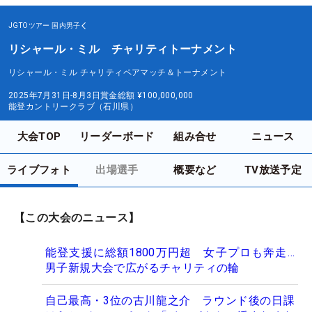
JGTOツアー
国内男子
リシャール・ミル チャリティトーナメント
リシャール・ミル チャリティペアマッチ＆トーナメント
2025年7月31日-8月3日
賞金総額
¥100,000,000
能登カントリークラブ（石川県）
大会TOP
リーダーボード
組み合せ
ニュース
ライブフォト
出場選手
概要など
TV放送予定
【この大会のニュース】
能登支援に総額1800万円超 女子プロも奔走…
男子新規大会で広がるチャリティの輪
自己最高・3位の古川龍之介 ラウンド後の日課