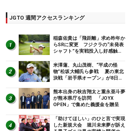
JGTO 週間アクセスランキング
稲森佑貴は「飛距離」求め昨年か
1
らSRに変更 フジクラの“未発表
シャフト”を実戦投入し好感触
「つかまえにいける」【男子ツア
ーのヒトネタ！】
米澤蓮、丸山茂樹、“平成の怪
2
物”松坂大輔氏ら参戦 夏の東北
決戦「岩手県オープン」が8日開
幕
熊本出身の秋吉翔太と重永亜斗夢
3
が熊本県庁を訪問 「JOYX
OPEN」で集めた義援金を贈呈
「助けてほしい」のひと言で実現
4
した新規大会 堀川未来夢が訴え