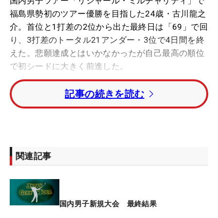
国内男子ツアー「リシャール・ミルチャリティ」で
福島県勢初のツアー優勝を目指した24歳・古川龍之
介。首位と1打差の2位から出た最終日は「69」で回
り、3打差のトータル21アンダー・3位で4日間を終
えた。悲願達成とはいかなかったが自己最高の順位
で初シードに大きく前進した。
記事の続きを読む
初日「65」、2日目「64」と予選ラウンドは連日、
ツアーでの自己ベストスコアを更新して首位タイで
折り返した。決勝ラウンドに入ると「ショットが崩
れたのでうまくいかなかった」と予選のようなショ
ットが打てずに初タイトルは逃した。「最後（18
関連記事
番）のバーディのおかげで単独3位。自分にとって
は大きい。いい1週間だったけど悔しい優勝争いで
した」。今季レギュラーツアー本格参戦1年目の古
川は、初めての優勝争いで順位を大きく落としても
国内男子新規大会 最終結果
おかしくないなか、いい位置でプレーできた経験は