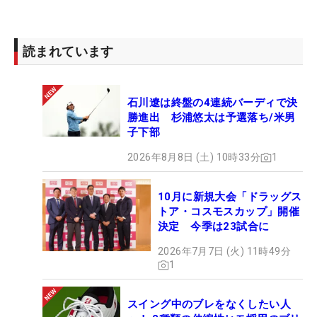
狙いで）インパクトがしっかりしていれば入りま
す。カップの奥側に当たるように打っています」。
読まれています
軽く曲がるラインは緩むとカップ際で曲がって入ら
ないことはよくあるが、1メートルを緩まずに打て
石川遼は終盤の4連続バーディで決
ればカップインの確率は上がる。インパクトで緩ま
勝進出 杉浦悠太は予選落ち/米男
ない感覚を保つ“省エネ”練習の成果はサンデーバッ
子下部
クナインで3つ伸ばせたことにつながっていた。
2026年8月8日 (土) 10時33分
1
「優勝はやっぱり難しいんだなと思ったので、普段
10月に新規大会「ドラッグス
から上の人たちも意識して練習しているだろうし、
トア・コスモスカップ」開催
本当に勝ちたいです」。決意を持って次のチャンス
決定 今季は23試合に
で初優勝をつかみたい。
（文・小高拓）
2026年7月7日 (火) 11時49分
1
スイング中のブレをなくしたい人