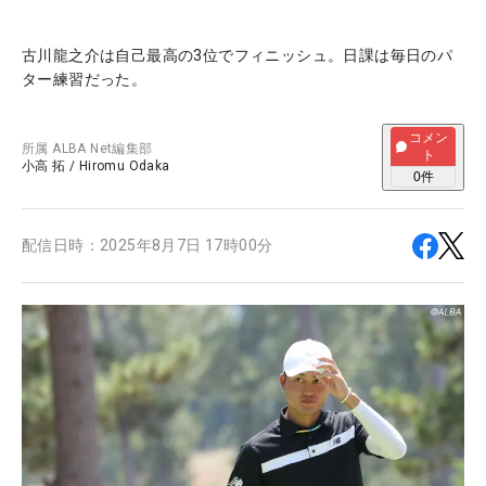
古川龍之介は自己最高の3位でフィニッシュ。日課は毎日のパ
ター練習だった。
コメン
所属
ALBA Net編集部
ト
小高 拓
/
Hiromu Odaka
0
件
配信日時：
2025年8月7日 17時00分