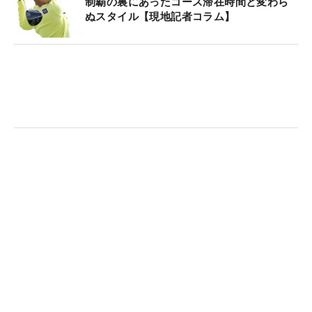
大会は連日30度以上の灼熱の中で行われ、ラウンド
制覇の裏にあったコース滞在時間と変わら
ぬスタイル【現地記者コラム】
後は体力消耗を避けて練習をしない選手も多くい
た。古川もショットが不調になった3日目以外はほ
とんど打撃練習場には行かなかった。ただ、ホール
アウト後には欠かさず練習グリーンへ向かった。
日差しを浴びて長時間ボールを転がすわけではな
く、1メートルの距離を数分打つのみ。「インパク
トが緩まない練習です。あれぐらいの距離はライン
よりもインパクトの方が大事かなと思ってやってい
ます」。ラウンド前は距離感を養うロングパットや
ライン読み、ショートパットとひと通りこなすが、
ラウンド後はショートパットが中心になる。
真っすぐなラインだけでなく、フック、スライスと
軽く曲がるラインも数カ所行う。「軽く曲がるライ
ンはカップを大きく外さなくても、（ほぼ真っすぐ