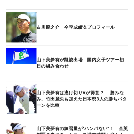
今後の糧になる。
今年6月の「BMW 日本ゴルフツアー選手権 森ビルカ
古川龍之介 今季成績＆プロフィール
ップ」で自己ベストフィニッシュとなった6位タイ
を更新する結果だ。賞金646万円を加算して今季の
獲得賞金は1271万円と、昨季のシード権のボーダー
ライン974万円余りを大きく上回った。
山下美夢有が凱旋出場 国内女子ツアー初
日の組み合わせ
4日間を振り返ると「フィーリングがすごくよかっ
た」と平均パット数1.6226はフィールド4位。パッ
ティングが躍進の要因となった。「距離感が勝手に
山下美夢有は逃げ切りVが得意？ 勝みな
合っている感じでした。ショートゲームがスコアに
み、竹田麗央も加えた日本勢3人の勝ちパタ
つながるんだなと、すごく勉強になりました」と自
ーンを比較
身のみならず福島県勢初優勝へ向けても大きな収穫
を得た。
山下美夢有の練習量が“ハンパない”！ 全英