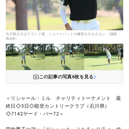
古川龍之介はラウンド後、ショートパットの練習を欠かさない （撮影：
ALBA）
この記事の写真
6
枚を見る
＜リシャール・ミル チャリティトーナメント 最
終日◇3日◇能登カントリークラブ（石川県）
◇7142ヤード・パー72＞