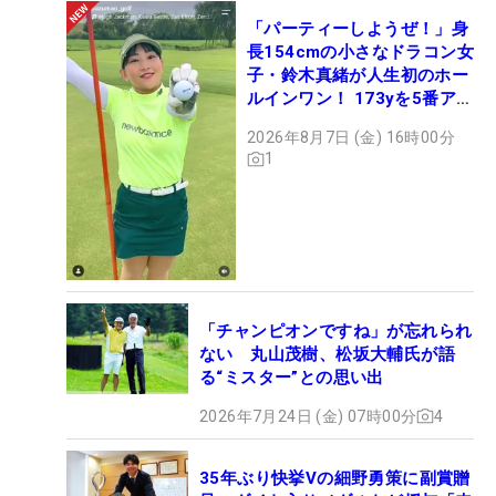
「パーティーしようぜ！」身
長154cmの小さなドラコン女
子・鈴木真緒が人生初のホー
ルインワン！ 173yを5番アイ
アンで会心のショット
2026年8月7日 (金) 16時00分
1
「チャンピオンですね」が忘れられ
ない 丸山茂樹、松坂大輔氏が語
る“ミスター”との思い出
2026年7月24日 (金) 07時00分
4
35年ぶり快挙Vの細野勇策に副賞贈