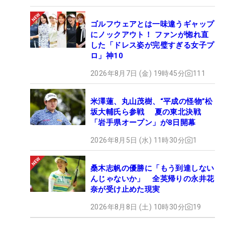
ゴルフウェアとは一味違うギャップ
にノックアウト！ ファンが惚れ直
した「ドレス姿が完璧すぎる女子プ
ロ」神10
2026年8月7日 (金) 19時45分
111
米澤蓮、丸山茂樹、“平成の怪物”松
坂大輔氏ら参戦 夏の東北決戦
「岩手県オープン」が8日開幕
2026年8月5日 (水) 11時30分
1
桑木志帆の優勝に「もう到達しない
んじゃないか」 全英帰りの永井花
奈が受け止めた現実
2026年8月8日 (土) 10時30分
19