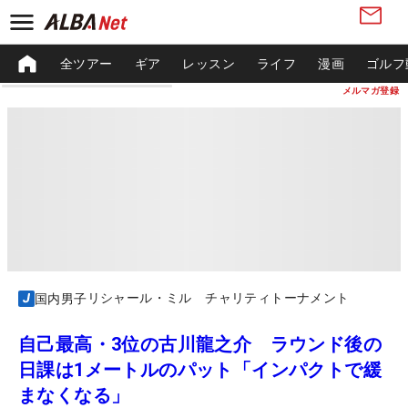
全ツアー
ギア
レッスン
ライフ
漫画
ゴルフ
メルマガ登録
リシャール・ミル チャリティトーナメント
国内男子
自己最高・3位の古川龍之介 ラウンド後の
日課は1メートルのパット「インパクトで緩
まなくなる」