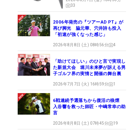
33
2006年発売の『ツアーAD PT』が
再び脚光 脇元華、穴井詩も投入
「初速が強くなった感じ」
2026年8月8日 (土) 08時56分
4
「助けてほしい」のひと言で実現し
た新規大会 堀川未来夢が訴える男
子ゴルフ界の実情と開催の舞台裏
2026年7月7日 (火) 16時59分
1
6戦連続予選落ちから復活の狼煙
入谷響を救った師匠・中嶋常幸の助
言
2026年8月8日 (土) 07時45分
19