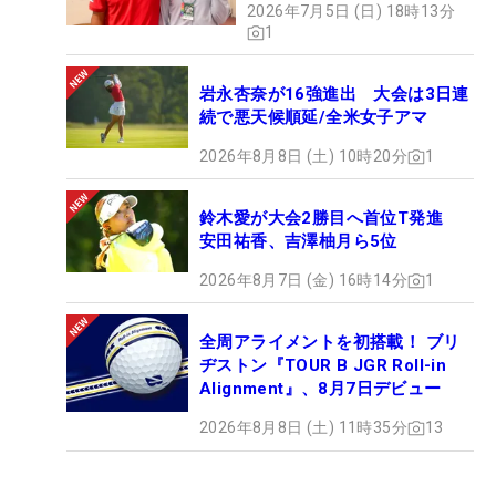
2026年7月5日 (日) 18時13分
1
岩永杏奈が16強進出 大会は3日連
続で悪天候順延/全米女子アマ
2026年8月8日 (土) 10時20分
1
鈴木愛が大会2勝目へ首位T発進
安田祐香、吉澤柚月ら5位
2026年8月7日 (金) 16時14分
1
全周アライメントを初搭載！ ブリ
ヂストン『TOUR B JGR Roll-in
Alignment』、8月7日デビュー
2026年8月8日 (土) 11時35分
13