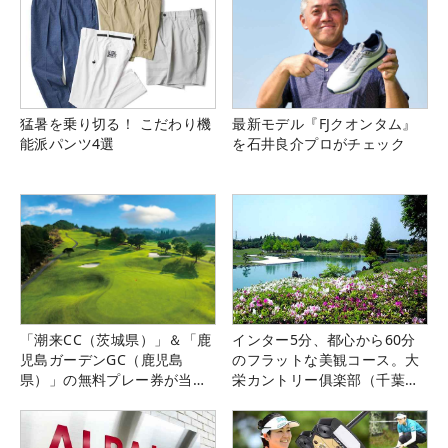
猛暑を乗り切る！ こだわり機
最新モデル『FJクオンタム』
能派パンツ4選
を石井良介プロがチェック
「潮来CC（茨城県）」＆「鹿
インター5分、都心から60分
児島ガーデンGC（鹿児島
のフラットな美観コース。大
県）」の無料プレー券が当た
栄カントリー俱楽部（千葉
る！！
県）