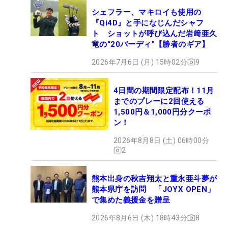
シェフラー、マキロイも使用の
『Qi4D』と手になじんだシャフ
ト ショットが呼び込んだ岩﨑亜久
竜の“20バーディ”【勝者のギア】
2026年7月6日 (月) 15時02分
9
4日間の期間限定配布！11月
までのプレーに2回使える
1,500円＆1,000円分クーポ
ン！
2026年8月8日 (土) 06時00分
2
熊本出身の秋吉翔太と重永亜斗夢が
熊本県庁を訪問 「JOYX OPEN」
で集めた義援金を贈呈
2026年8月6日 (木) 18時43分
8