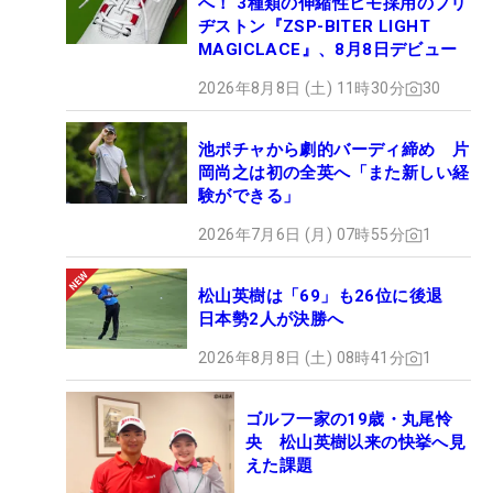
へ！ 3種類の伸縮性ヒモ採用のブリ
ヂストン『ZSP-BITER LIGHT
MAGICLACE』、8月8日デビュー
2026年8月8日 (土) 11時30分
30
池ポチャから劇的バーディ締め 片
岡尚之は初の全英へ「また新しい経
験ができる」
2026年7月6日 (月) 07時55分
1
松山英樹は「69」も26位に後退
日本勢2人が決勝へ
2026年8月8日 (土) 08時41分
1
ゴルフ一家の19歳・丸尾怜
央 松山英樹以来の快挙へ見
えた課題