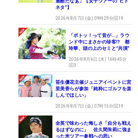
過酷だなぁ」【女子ツアーの“ヒト
ネタ”】
2026年8月7日 (金) 09時29分
19
「ボトッ！って音が…」ラウ
ンド中にまさかの珍客!? 都
玲華、頭の上のセミと“共演”
2026年8月6日 (木) 16時45分
3
笹生優花主催ジュニアイベントに宮
里美香らが参加「純粋にゴルフを楽
しんでほしい」
2026年8月7日 (金) 07時15分
19
全英で味わった悔しさ「自分も戦え
るはずなのに」 佐久間朱莉に強ま
った米ツアー参戦への思い