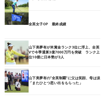
たが、チップインバーディ。16番パー4は手前7メー
トルからのバーディパットを流し込み、気がつけば
後続に2打のリードをつけていた。
全英女子OP 最終成績
最終18番パー5は、ティショットを右の林に打ち込
んだが、テーラーメイドのミニドライバー「R7
Quad MiniDriver」でスライスを“かけすぎて”ピンま
山下美夢有が米賞金ランク3位に浮上、全英
で125ヤードの右ラフに運ぶ。3打目は「ちょいフラ
Vで今季通算3億7000万円を突破 ランク上
イヤー」でグリーン左奥に外した。グリーンは、ピ
位10傑に日本勢が3人
ンに向かって下り傾斜でやさしくないアプローチだ
ったが、きっちり1メートルに寄せてパーでしの
ぎ、勝利を決定づけた。
山下美夢有の“全英制覇”に父は笑顔、母は涙
「またひとつ思い出をもらった」
今年に入って意識していることが2つある。1つは最
終日に強くなる体力強化。「昨年の日本オープンで
勝ち切れなかった。昨年から最終日までいい位置に