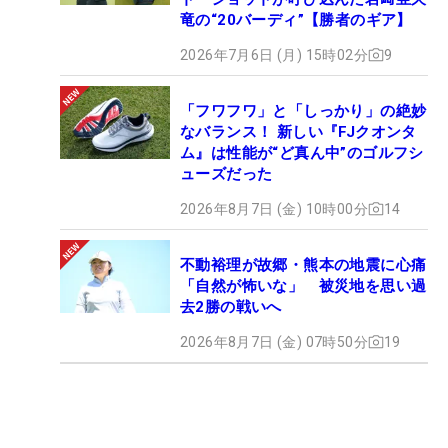
目標です。日本では1つ勝てたので、この後は2勝、
竜の“20バーディ”【勝者のギア】
3勝と初めての複数回優勝も狙いたい。そしてアジ
2026年7月6日 (月) 15時02分
9
アでも…」。平常心を保てない指摘だけでなく、最
終日にいい位置から落とすことも二人で話し合って
「フワフワ」と「しっかり」の絶妙
きた。国内での複数回V、アジアでの優勝争いもこ
なバランス！ 新しい『FJクオンタ
れからも二人三脚で追及していく。（文・小高拓）
ム』は性能が“ど真ん中”のゴルフシ
ューズだった
2026年8月7日 (金) 10時00分
14
不動裕理が故郷・熊本の地震に心痛
「自然が怖いな」 被災地を思い過
去2勝の戦いへ
2026年8月7日 (金) 07時50分
19