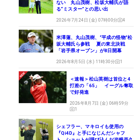
ない 丸山茂樹、松坂大輔氏が語
て気持ちが楽になりました」。連続バーディが来よ
る“ミスター”との思い出
うが、心が揺れてプレッシャーをかけることなく、
2026年7月24日 (金) 07時00分
4
普段通りのプレーができるようになった。
米澤蓮、丸山茂樹、“平成の怪物”松
今大会、キャディを務めた琴音さんは5年前から公
坂大輔氏ら参戦 夏の東北決戦
私ともに“相棒”で昨年5月に入籍をした。過去2勝も
「岩手県オープン」が8日開幕
琴音さんがバッグを担いでおり、今回は結婚後初優
2026年8月5日 (水) 11時30分
1
勝となった。コース内でのサポートや“精神安定
剤”だけでなく、ゴルフ場を離れても食事面のサポー
＜速報＞松山英樹は首位と4
トにも徹してくれている。「僕は恵まれているなと
打差の「65」 イーグル奪取
思っています。結果で返すのがそれしかできないの
で好発進
で、今年は絶対に勝ちたいと思っていました」と日
2026年8月7日 (金) 06時59分
ごろの感謝を結果で恩返しできた。
1
今季は日本のみならず、アジアンツアーにも活躍の
シェフラー、マキロイも使用の
『Qi4D』と手になじんだシャフ
場を広げている。「今年は日本とアジアでの優勝が
ト ショットが呼び込んだ岩﨑亜久