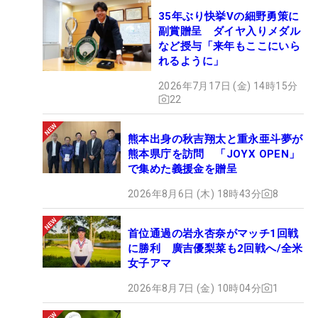
35年ぶり快挙Vの細野勇策に
副賞贈呈 ダイヤ入りメダル
など授与「来年もここにいら
れるように」
2026年7月17日 (金) 14時15分
22
熊本出身の秋吉翔太と重永亜斗夢が
熊本県庁を訪問 「JOYX OPEN」
で集めた義援金を贈呈
2026年8月6日 (木) 18時43分
8
首位通過の岩永杏奈がマッチ1回戦
に勝利 廣吉優梨菜も2回戦へ/全米
女子アマ
2026年8月7日 (金) 10時04分
1