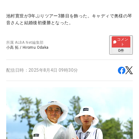
池村寛世が3年ぶりツアー3勝目を飾った。キャディで奥様の琴
音さんと結婚後初優勝となった。
コメン
所属
ALBA Net編集部
ト
小高 拓
/
Hiromu Odaka
0
件
配信日時：
2025年8月4日 09時30分