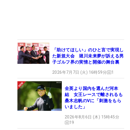
「助けてほしい」のひと言で実現し
た新規大会 堀川未来夢が訴える男
子ゴルフ界の実情と開催の舞台裏
2026年7月7日 (火) 16時59分
1
全英より国内を選んだ河本
結 女王レースで離されるも
桑木志帆のVに「刺激をもら
いました」
2026年8月6日 (木) 15時45分
19