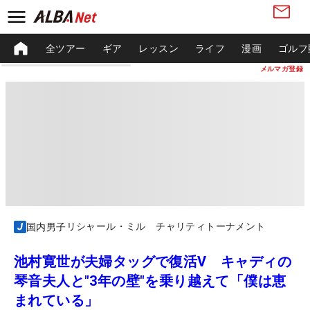
全ツアー
ギア
レッスン
ライフ
漫画
ゴルフ
メルマガ登録
リシャール・ミル チャリティトーナメント
国内男子
池村寛世が夫婦タッグで復活V キャディの
琴音夫人と"3年の壁"を乗り越えて「僕は恵
まれている」