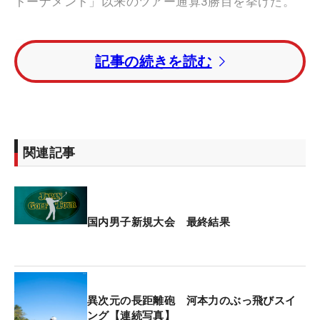
トーナメント」以来のツアー通算3勝目を挙げた。
最終組の1つ前で回っていた池村のスイッチが入っ
記事の続きを読む
たのは13番だった。「（河本）力一人が（22アンダ
ーまで）伸びている状況。僕と（同組の）米澤
（蓮）が19アンダーで、どっちかが（力を）脅かせ
たらいいなと話していました」。12番を終え、リー
ダーボードで戦況を確認した。
関連記事
そこから怒涛の追い込みを見せた。13番パー4は4メ
ートルを沈めてバーディ。14番パー5はピン手前の
13メートルほどに2オンすると、きれいな転がりを
国内男子新規大会 最終結果
見せたボールはカップに吸い込まれてイーグル。こ
の直前で河本が13番でボギーをたたき、池村が単独
首位に踊り出た。
異次元の長距離砲 河本力のぶっ飛びスイ
攻勢は緩めず15番パー4は2打目をグリーン奥に外し
ング【連続写真】