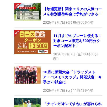
番からの4ホールもたしかに喜びを見せるしぐさは
【毎週更新】関東エリアの人気コー
ほぼなかった。カメラを向ければ“サービス”をして
スを特別優待料金で予約ができる！
くれる選手だが、バーディを奪ってもゲームづくり
に集中している。
2026年8月7日 (金) 06時00分
1
「けっこう僕はスコアを落としたときにへこんだ
11月までのプレーに使える！
対象コース限定3,500円分ク
り、怒っちゃう場面が多くて、引きずるとハーフや
ーポン配布中！
1日がダメになってしまうと（キャディの）奥さん
2026年8月7日 (金) 06時00分
に『もったいない』と言われていました」。スコア
1
の喜怒哀楽で心が動くともったいないミスにつなが
る。米ツアーを見ても、バーディを取っても淡々と
10月に新規大会「ドラッグスト
プレーしていることが目についた。
ア・コスモスカップ」開催決定 今
季は23試合に
平常心の保ち方は、2022年の賞金王で同級生の比嘉
2026年7月7日 (火) 11時49分
1
一貴にも聞いた。「1年間で300個バーディを取るう
ちの1個。ダボも1年で10のうちの1つがたまたま、
「チャンピオンですね」が忘れられ
きょう来たと思うようにしていると。その話を聞い