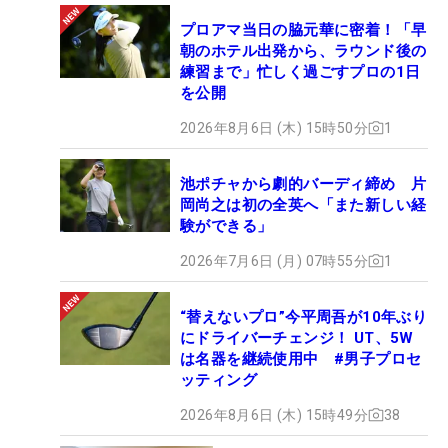
プロアマ当日の脇元華に密着！「早
朝のホテル出発から、ラウンド後の
練習まで」忙しく過ごすプロの1日
を公開
2026年8月6日 (木) 15時50分
1
池ポチャから劇的バーディ締め 片
岡尚之は初の全英へ「また新しい経
験ができる」
2026年7月6日 (月) 07時55分
1
“替えないプロ”今平周吾が10年ぶり
にドライバーチェンジ！ UT、5W
は名器を継続使用中 #男子プロセ
ッティング
2026年8月6日 (木) 15時49分
38