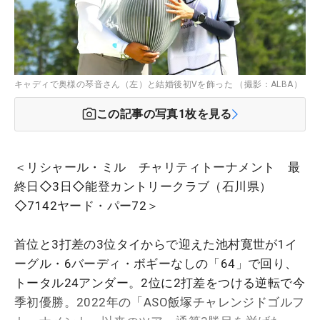
キャディで奥様の琴音さん（左）と結婚後初Vを飾った （撮影：ALBA）
この記事の写真
1
枚を見る
＜リシャール・ミル チャリティトーナメント 最
終日◇3日◇能登カントリークラブ（石川県）
◇7142ヤード・パー72＞
首位と3打差の3位タイからで迎えた池村寛世が1イ
ーグル・6バーディ・ボギーなしの「64」で回り、
トータル24アンダー。2位に2打差をつける逆転で今
季初優勝。2022年の「ASO飯塚チャレンジドゴルフ