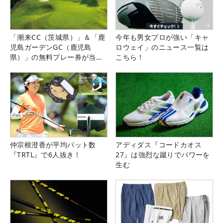
「潮来CC（茨城県）」＆「鹿
今年も男女プロが強い「キャ
児島ガーデンGC（鹿児島
ロウェイ」のニュース一覧は
県）」の無料プレー券が当た
こちら！
る！！
仲宗根澄香が平均パット数
アディダス『コードカオス
『TRTL』で6人抜き！
27』は強烈な蹴りでパワーを
生む