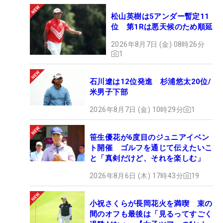
松山英樹は5アンダー暫定11
位 第1Rは悪天候のため順延
2026年8月7日 (金) 08時26分
1
石川遼は12位発進 杉浦悠太20位/
米男子下部
2026年8月7日 (金) 10時29分
1
笹生優花が6度目のジュニアイベン
ト開催 ゴルフを通じて伝えたいこ
と「真剣だけど、それを楽しむ」
2026年8月6日 (木) 17時43分
19
小祝さくらが長岡花火を満喫 束の
間のオフも最後は「見るってすごく