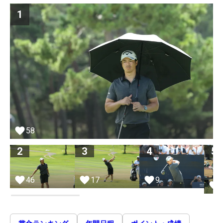
1
58
2
3
4
5
9
46
17