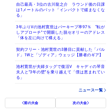
自己最高・3位の古川龍之介 ラウンド後の日課
は1メートルのパット「インパクトで緩まなくな
る」
3年ぶりVの池村寛世はパーキープ率97％ “転が
しアプローチ”で開眼した脱セオリーのアドレス
「体を左に向けて構える」
契約フリー・池村寛世の3勝目に貢献した「バル
ド」1Wと「ゾディア」ウェッジ【勝者のギア】
池村寛世が夫婦タッグで復活V キャディの琴音
夫人と"3年の壁"を乗り越えて「僕は恵まれてい
る」
ニュース一覧
前の大会
次の大会