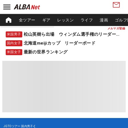
全ツアー
ギア
レッスン
ライフ
漫画
ゴルフ
メルマガ登録
松山英樹ら出場 ウィンダム選手権のリーダーボード
米国男子
北海道meijiカップ リーダーボード
国内女子
最新の世界ランキング
米国女子
JGTOツアー
国内男子