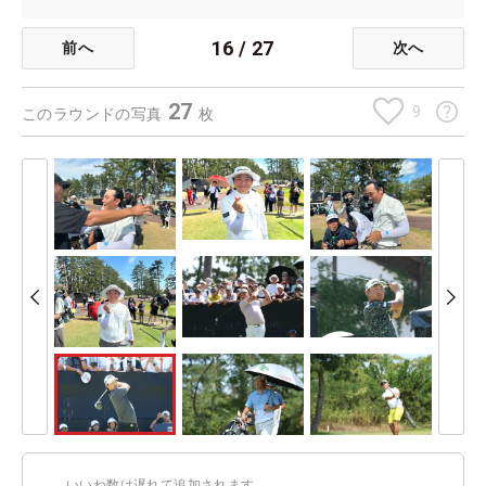
16
/
27
前へ
次へ
27
9
このラウンドの写真
枚
いいね数は遅れて追加されます。