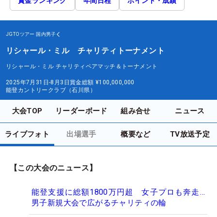
賞金ランキング
年間日程
ポイント・成績
JGTOツアー
国内男子
リシャール・ミル チャリティトーナメント
リシャール・ミル チャリティペアマッチ＆トーナメント
2025年7月31日-8月3日
賞金総額
¥100,000,000
能登カントリークラブ（石川県）
大会TOP
リーダーボード
組み合せ
ニュース
ライブフォト
出場選手
概要など
TV放送予定
【この大会のニュース】
能登支援に総額1800万円超 女子プロも奔走…
男子新規大会で広がるチャリティの輪