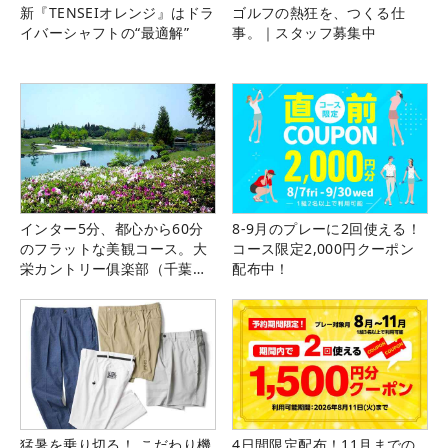
新『TENSEIオレンジ』はドラ
ゴルフの熱狂を、つくる仕
イバーシャフトの“最適解”
事。｜スタッフ募集中
インター5分、都心から60分
8-9月のプレーに2回使える！
のフラットな美観コース。大
コース限定2,000円クーポン
栄カントリー俱楽部（千葉
配布中！
県）
猛暑を乗り切る！ こだわり機
4日間限定配布！11月までの