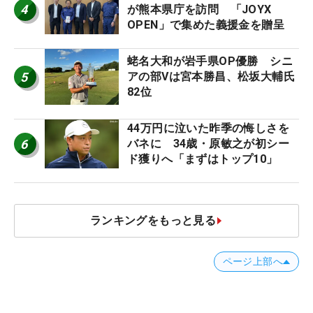
4
が熊本県庁を訪問 「JOYX
OPEN」で集めた義援金を贈呈
蛯名大和が岩手県OP優勝 シニ
5
アの部Vは宮本勝昌、松坂大輔氏
82位
44万円に泣いた昨季の悔しさを
6
バネに 34歳・原敏之が初シー
ド獲りへ「まずはトップ10」
ランキングをもっと見る
ページ上部へ