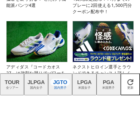
能派パンツ4選
プレーに2回使える1,500円分
クーポン配布中！
アディダス『コードカオス
ネクストヒロイン選手とラウ
27』は強烈な蹴りでパワーを
ンドできるチャンス！詳しく
生む
はこちら！
TOUR
JLPGA
JGTO
LPGA
PGA
閉じる
全ツアー
国内女子
国内男子
米国女子
米国男子
更新
最新モデル『FJクオンタム』
今年も男女プロが強い「キャ