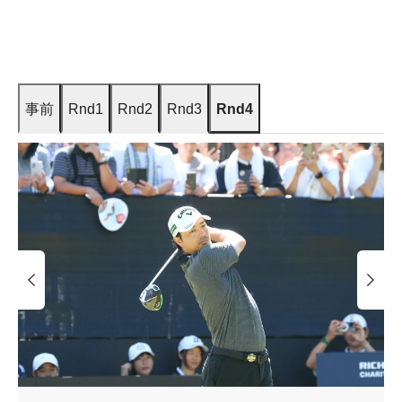
事前
Rnd1
Rnd2
Rnd3
Rnd4