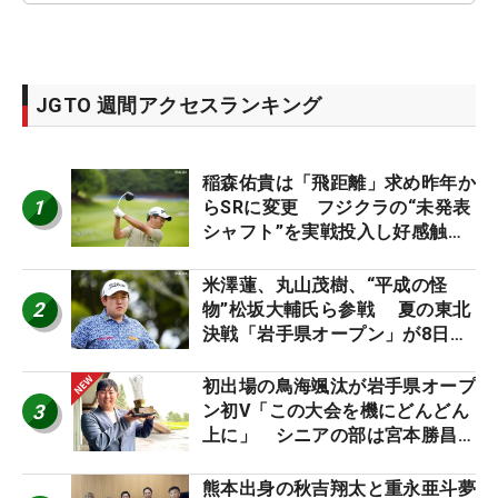
JGTO 週間アクセスランキング
稲森佑貴は「飛距離」求め昨年か
1
らSRに変更 フジクラの“未発表
シャフト”を実戦投入し好感触
「つかまえにいける」【男子ツア
ーのヒトネタ！】
米澤蓮、丸山茂樹、“平成の怪
2
物”松坂大輔氏ら参戦 夏の東北
決戦「岩手県オープン」が8日開
幕
初出場の鳥海颯汰が岩手県オープ
3
ン初V「この大会を機にどんどん
上に」 シニアの部は宮本勝昌が
連覇
熊本出身の秋吉翔太と重永亜斗夢