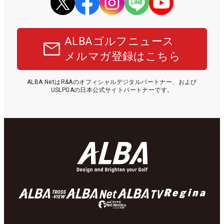
ALBAゴルフニュース
メルマガ登録はこちら
ALBA NetはR&Aのオフィシャルデジタルパートナー、および
USLPGAの日本公式サイトパートナーです。