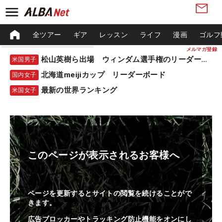
全ツアー
ギア
レッスン
ライフ
漫画
ゴルフ
メルマガ登録
松山英樹ら出場 ウィンダム選手権のリーダーボード
米国男子
北海道meijiカップ リーダーボード
国内女子
最新の世界ランキング
米国女子
このページが表示されるお客様へ
ページを更新するとサイトの閲覧を続けることがで
きます。
広告ブロッカーやトラッキング防止機能をオンにし