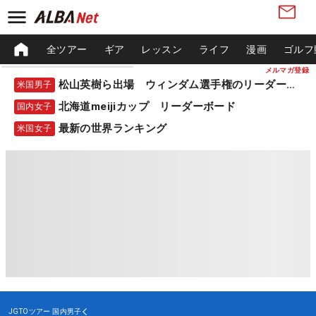
全ツアー
ギア
レッスン
ライフ
漫画
ゴルフ
メルマガ登録
松山英樹ら出場 ウィンダム選手権のリーダーボード
米国男子
北海道meijiカップ リーダーボード
国内女子
最新の世界ランキング
米国女子
JGTOツアー
国内男子