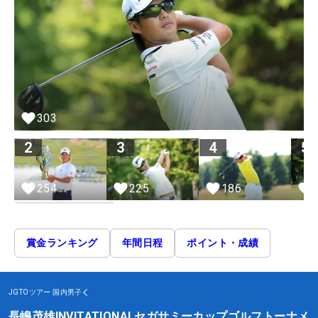
303
2
3
4
5
254
225
186
賞金ランキング
年間日程
ポイント・成績
JGTOツアー
国内男子
長嶋茂雄INVITATIONALセガサミーカップゴルフトーナメ