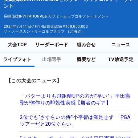
ント
長嶋茂雄INVITATIONALセガサミーカップゴルフトーナメント
2024年7月11日-7月14日
賞金総額
¥100,000,000
ザ・ノースカントリーゴルフクラブ （北海道）
大会TOP
リーダーボード
組み合せ
ニュース
ライブフォト
出場選手
概要など
TV放送予定
【この大会のニュース】
「パターよりも飛距離UPの方が“早い”」平田憲
聖が体作りの即効性実感【勝者のギア】
2位でも“さすらいの侍”小平智は満足せず 「PGA
ツアーだと20位ぐらい」