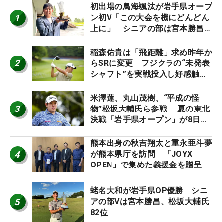
初出場の鳥海颯汰が岩手県オープ
1
ン初V「この大会を機にどんどん
上に」 シニアの部は宮本勝昌が
連覇
稲森佑貴は「飛距離」求め昨年か
2
らSRに変更 フジクラの“未発表
シャフト”を実戦投入し好感触
「つかまえにいける」【男子ツア
ーのヒトネタ！】
米澤蓮、丸山茂樹、“平成の怪
3
物”松坂大輔氏ら参戦 夏の東北
決戦「岩手県オープン」が8日開
幕
熊本出身の秋吉翔太と重永亜斗夢
4
が熊本県庁を訪問 「JOYX
OPEN」で集めた義援金を贈呈
蛯名大和が岩手県OP優勝 シニ
5
アの部Vは宮本勝昌、松坂大輔氏
82位