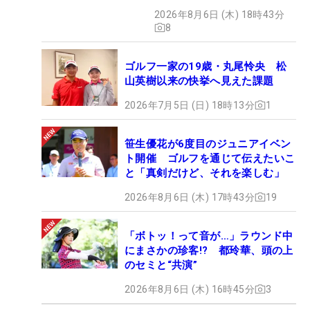
2026年8月6日 (木) 18時43分
8
ゴルフ一家の19歳・丸尾怜央 松
山英樹以来の快挙へ見えた課題
2026年7月5日 (日) 18時13分
1
笹生優花が6度目のジュニアイベン
ト開催 ゴルフを通じて伝えたいこ
と「真剣だけど、それを楽しむ」
2026年8月6日 (木) 17時43分
19
「ボトッ！って音が…」ラウンド中
にまさかの珍客!? 都玲華、頭の上
のセミと“共演”
2026年8月6日 (木) 16時45分
3