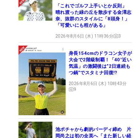
「これでゴルフ上手いとか反則」
晴れ渡った緑の丘を散歩する金澤志
奈、抜群のスタイルに「8頭身！」
「可愛いにも程がある」
2026年8月6日 (木) 11時36分
3
身長154cmのドラコン女子が
大会で2階級制覇！「40°近い
気温」の激闘後は“2日連続も
つ鍋”でスタミナ回復!?
2026年8月6日 (木) 10時43分
9
池ポチャから劇的バーディ締め 片
岡尚之は初の全英へ「また新しい経