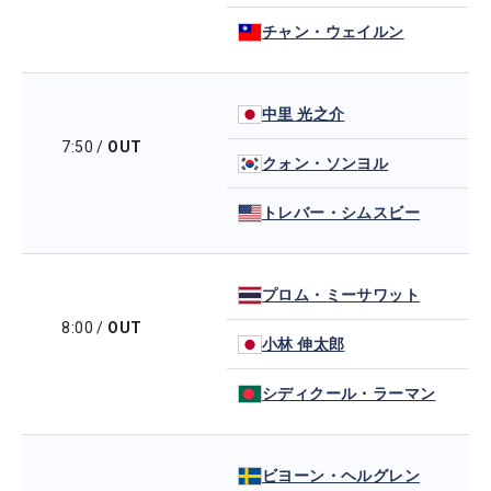
チャン・ウェイルン
中里 光之介
7:50
/
OUT
クォン・ソンヨル
トレバー・シムスビー
プロム・ミーサワット
8:00
/
OUT
小林 伸太郎
シディクール・ラーマン
ビヨーン・ヘルグレン