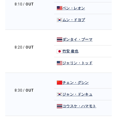
8:10
/
OUT
ベン・レオン
ムン・ドヨプ
ダンタイ・ブーマ
8:20
/
OUT
竹安 俊也
ジャリン・トッド
チェン・グシン
8:30
/
OUT
ジャン・ドンキュ
コウスケ・ハマモト