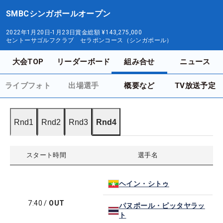
SMBCシンガポールオープン
2022年1月20日-1月23日
賞金総額
¥143,275,000
セントーサゴルフクラブ セラポンコース（シンガポール）
大会TOP
リーダーボード
組み合せ
ニュース
ライブフォト
出場選手
概要など
TV放送予定
Rnd1
Rnd2
Rnd3
Rnd4
スタート時間
選手名
ヘイン・シトゥ
7:40
/
OUT
パヌポール・ピッタヤラッ
ト