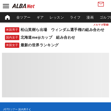
全ツアー
ギア
レッスン
ライフ
漫画
ゴルフ
メルマガ登録
松山英樹ら出場 ウィンダム選手権の組み合わせ
米国男子
北海道meijiカップ 組み合わせ
国内女子
最新の世界ランキング
米国女子
JGTOツアー
国内男子