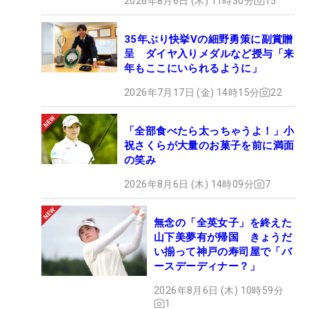
2026年8月6日 (木) 11時30分
15
35年ぶり快挙Vの細野勇策に副賞贈
呈 ダイヤ入りメダルなど授与「来
年もここにいられるように」
2026年7月17日 (金) 14時15分
22
「全部食べたら太っちゃうよ！」小
祝さくらが大量のお菓子を前に満面
の笑み
2026年8月6日 (木) 14時09分
7
無念の「全英女子」を終えた
山下美夢有が帰国 きょうだ
い揃って神戸の寿司屋で「バ
ースデーディナー？」
2026年8月6日 (木) 10時59分
1