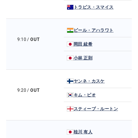
トラビス・スマイス
ビール・アハラワト
9:10
/
OUT
岡田 絃希
小林 正則
ヤンネ・カスケ
9:20
/
OUT
キム・ビオ
スティーブ・ルートン
桂川 有人