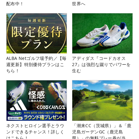
配布中！
世界へ
ALBA Netゴルフ場予約／【毎
アディダス『コードカオス
週更新】特別優待プランはこ
27』は強烈な蹴りでパワーを
ちら！
生む
ネクストヒロイン選手とラウ
「潮来CC（茨城県）」＆「鹿
ンドできるチャンス！詳しく
児島ガーデンGC（鹿児島
はこちら！
県）」の無料プレー券が当た