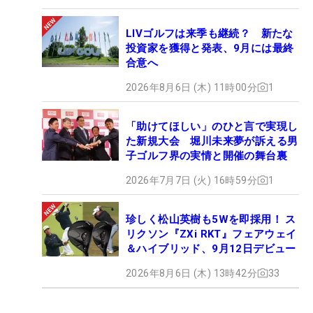
LIVゴルフは来季も継続？ 新たな
投資家を獲得と発表、9月には最終
合意へ
2026年8月6日 (木) 11時00分
1
「助けてほしい」のひと言で実現し
た新規大会 堀川未来夢が訴える男
子ゴルフ界の実情と開催の舞台裏
2026年7月7日 (火) 16時59分
1
珍しく松山英樹も5Wを即採用！ ス
リクソン『ZXi RKT』フェアウェイ
＆ハイブリッド、9月12日デビュー
2026年8月6日 (木) 13時42分
33