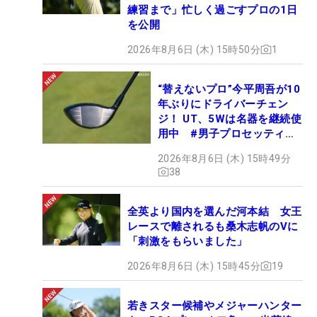
練習まで」忙しく過ごすプロの1日
を公開
2026年8月6日 (木) 15時50分
1
“替えないプロ”今平周吾が10
年ぶりにドライバーチェン
ジ！ UT、5Wは名器を継続使
用中 #男子プロセッティン
グ
2026年8月6日 (木) 15時49分
38
全英より国内を選んだ河本結 女王
レースで離されるも桑木志帆のVに
「刺激をもらいました」
2026年8月6日 (木) 15時45分
19
若きスター候補やメジャーハンター