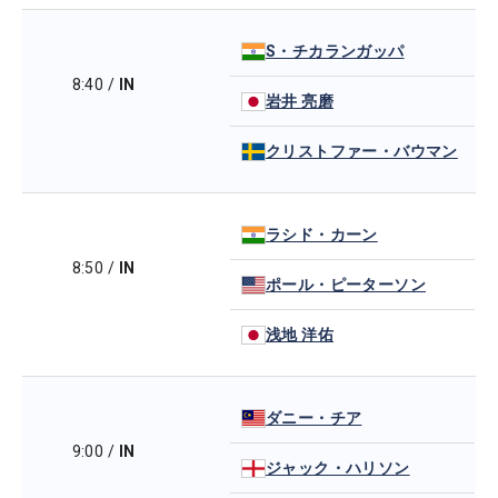
S・チカランガッパ
8:40
/
IN
岩井 亮磨
クリストファー・バウマン
ラシド・カーン
8:50
/
IN
ポール・ピーターソン
浅地 洋佑
ダニー・チア
9:00
/
IN
ジャック・ハリソン