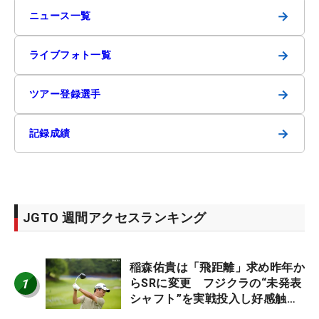
→
ニュース一覧
→
ライブフォト一覧
→
ツアー登録選手
→
記録成績
JGTO 週間アクセスランキング
稲森佑貴は「飛距離」求め昨年か
1
らSRに変更 フジクラの“未発表
シャフト”を実戦投入し好感触
「つかまえにいける」【男子ツア