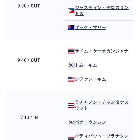
9:30
/
OUT
ジャスティン・デロスサン
トス
ザック・マリー
サドム・ケーオカンジャナ
9:40
/
OUT
トム・キム
シファン・キム
ラチャノン・チャンタナヌ
ワット
7:40
/
IN
パク・ウンシン
イティパット・ブラナタン