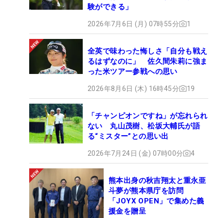
験ができる」
2026年7月6日 (月) 07時55分
1
全英で味わった悔しさ「自分も戦え
るはずなのに」 佐久間朱莉に強ま
った米ツアー参戦への思い
2026年8月6日 (木) 16時45分
19
「チャンピオンですね」が忘れられ
ない 丸山茂樹、松坂大輔氏が語
る“ミスター”との思い出
2026年7月24日 (金) 07時00分
4
熊本出身の秋吉翔太と重永亜
斗夢が熊本県庁を訪問
「JOYX OPEN」で集めた義
援金を贈呈