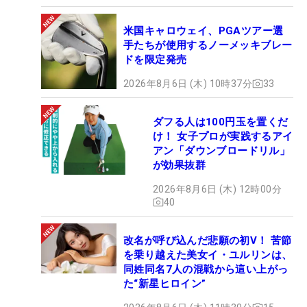
米国キャロウェイ、PGAツアー選
手たちが使用するノーメッキブレー
ドを限定発売
2026年8月6日 (木) 10時37分
33
ダフる人は100円玉を置くだ
け！ 女子プロが実践するアイ
アン「ダウンブロードリル」
が効果抜群
2026年8月6日 (木) 12時00分
40
改名が呼び込んだ悲願の初V！ 苦節
を乗り越えた美女イ・ユルリンは、
同姓同名7人の混戦から這い上がっ
た“新星ヒロイン”