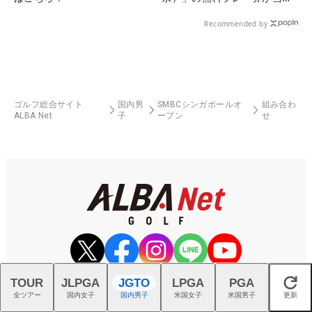
る！！
Recommended by
ゴルフ総合サイト
国内男
SMBCシンガポールオ
組み合わ
ALBA Net
子
ープン
せ
TOUR
JLPGA
JGTO
LPGA
PGA
閉じる
全ツアー
国内女子
国内男子
米国女子
米国男子
更新
ALBAゴルフニュース