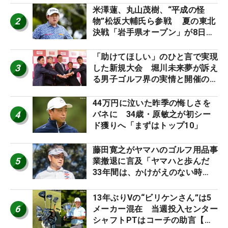
ーのヒトネタ！】
米澤蓮、丸山茂樹、“平成の怪
2
物”松坂大輔氏ら参戦 夏の東北
決戦「岩手県オープン」が8日開
幕
「助けてほしい」のひと言で実現
3
した新規大会 堀川未来夢が訴え
る男子ゴルフ界の実情と開催の舞
台裏
44万円に泣いた昨季の悔しさを
4
バネに 34歳・原敏之が初シー
ド獲りへ「まずはトップ10」
藤田寛之がヤマハのゴルフ用品事
5
業撤退に言及「ヤマハと歩んだ
33年間は、かけがえのない時
間」
13年ぶりVの“ビリケンさん”は5
6
メーカー混在 当週投入センター
シャフトPTはコーチの助言【勝