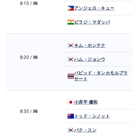
8:10
/
IN
アンジェロ・キュー
ビラジ・マダッパ
キム・ホンテク
8:20
/
IN
ハム・ジョンウ
パビッド・タンカモルプラ
サート
小斉平 優和
8:30
/
IN
トッド・シノット
パク・スン