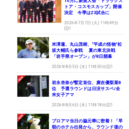
10月に新規大会「ドラッグス
トア・コスモスカップ」開催
決定 今季は23試合に
2026年7月7日 (火) 11時49分
1
米澤蓮、丸山茂樹、“平成の怪物”松
坂大輔氏ら参戦 夏の東北決戦
「岩手県オープン」が8日開幕
2026年8月5日 (水) 11時30分
1
岩永杏奈が暫定首位、廣吉優梨菜8
位 予選ラウンドは日没サスペ/全
米女子アマ
2026年8月6日 (木) 11時18分
1
プロアマ当日の脇元華に密着！「早
朝のホテル出発から、ラウンド後の