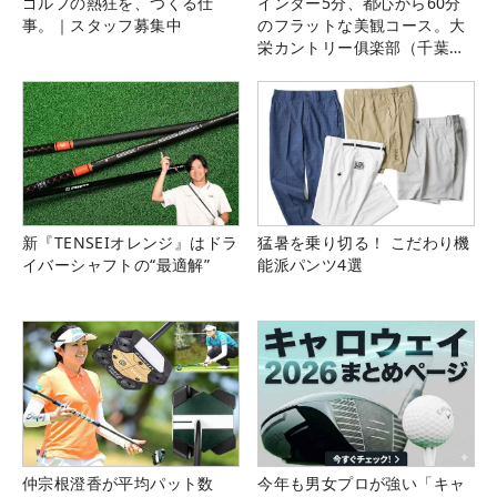
ゴルフの熱狂を、つくる仕
インター5分、都心から60分
事。｜スタッフ募集中
のフラットな美観コース。大
栄カントリー俱楽部（千葉
県）
新『TENSEIオレンジ』はドラ
猛暑を乗り切る！ こだわり機
イバーシャフトの“最適解”
能派パンツ4選
仲宗根澄香が平均パット数
今年も男女プロが強い「キャ