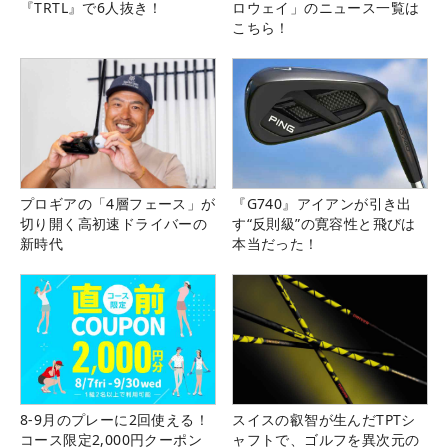
『TRTL』で6人抜き！
ロウェイ」のニュース一覧は
こちら！
プロギアの「4層フェース」が
『G740』アイアンが引き出
切り開く高初速ドライバーの
す“反則級”の寛容性と飛びは
新時代
本当だった！
8-9月のプレーに2回使える！
スイスの叡智が生んだTPTシ
コース限定2,000円クーポン
ャフトで、ゴルフを異次元の