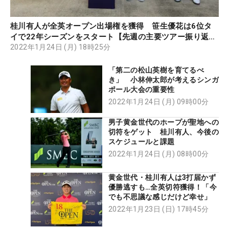
桂川有人が全英オープン出場権を獲得 笹生優花は6位タ
イで22年シーズンをスタート【先週の主要ツアー振り返
り】
2022年1月24日 (月) 18時25分
「第二の松山英樹を育てるべ
き」 小林伸太郎が考えるシンガ
ポール大会の重要性
2022年1月24日 (月) 09時00分
男子黄金世代のホープが聖地への
切符をゲット 桂川有人、今後の
スケジュールと課題
2022年1月24日 (月) 08時00分
黄金世代・桂川有人は3打届かず
優勝逃すも…全英切符獲得！「今
でも不思議な感じだけど幸せ」
2022年1月23日 (日) 17時45分