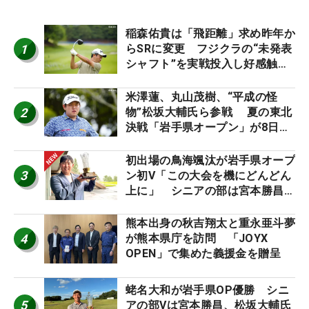
稲森佑貴は「飛距離」求め昨年か
1
らSRに変更 フジクラの“未発表
シャフト”を実戦投入し好感触
「つかまえにいける」【男子ツア
ーのヒトネタ！】
米澤蓮、丸山茂樹、“平成の怪
2
物”松坂大輔氏ら参戦 夏の東北
決戦「岩手県オープン」が8日開
幕
初出場の鳥海颯汰が岩手県オープ
3
ン初V「この大会を機にどんどん
上に」 シニアの部は宮本勝昌が
連覇
熊本出身の秋吉翔太と重永亜斗夢
4
が熊本県庁を訪問 「JOYX
OPEN」で集めた義援金を贈呈
蛯名大和が岩手県OP優勝 シニ
5
アの部Vは宮本勝昌、松坂大輔氏