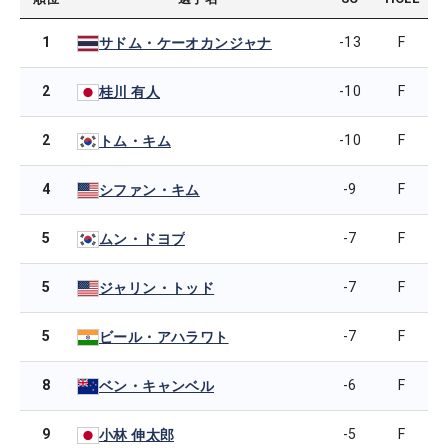
1
-13
F
サドム・ケーオカンジャナ
2
-10
F
桂川 有人
2
-10
F
トム・キム
4
-9
F
シファン・キム
5
-7
F
ムン・ドヨプ
5
-7
F
ジャリン・トッド
5
-7
F
ビール・アハラワト
8
-6
F
ベン・キャンベル
9
-5
F
小林 伸太郎