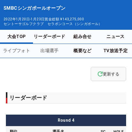
SMBCシンガポールオープン
2022年1月20日-1月23日
賞金総額
¥143,275,000
セントーサゴルフクラブ セラポンコース（シンガポール）
大会TOP
リーダーボード
組み合せ
ニュース
ライブフォト
出場選手
概要など
TV放送予定
更新する
リーダーボード
Round
4
順位
選手名
SC
HOLE