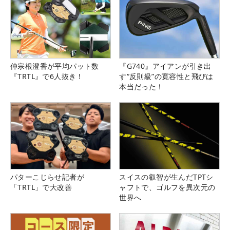
仲宗根澄香が平均パット数
『G740』アイアンが引き出
『TRTL』で6人抜き！
す“反則級”の寛容性と飛びは
本当だった！
パターこじらせ記者が
スイスの叡智が生んだTPTシ
「TRTL」で大改善
ャフトで、ゴルフを異次元の
世界へ