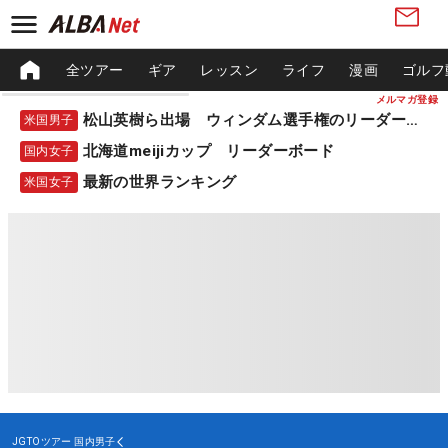
全ツアー
ギア
レッスン
ライフ
漫画
ゴルフ
メルマガ登録
松山英樹ら出場 ウィンダム選手権のリーダーボード
米国男子
北海道meijiカップ リーダーボード
国内女子
最新の世界ランキング
米国女子
JGTOツアー
国内男子