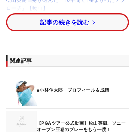
ローチ」【動画】
記事の続きを読む
名門・セントーサGCにはアジアの強豪が集った。優
勝した
サドム・ケーオカンジャナ
は母国・タイツア
ーの賞金王。
桂川有人
とともに2位タイに入った
キ
ム・ジュヒョン
（韓国）は今季のアジアンツアー賞
金王に輝いた。ケーオカンジャナと桂川が23歳。ジ
関連記事
ュヒョンはまだ19歳だ。
若手の躍進を受けて、小林も今大会の重要性を改め
て認識したという。「日本国内にはこういう大会は
■小林伸太郎 プロフィール＆成績
ないですし、世界のトップレベルを間近で見ること
もできる。コースも日本にはないレイアウトで、タ
イトなセッティング。ここを基準として世界で戦え
るレベルの日本人選手、第二の松山英樹を育てるべ
【PGAツアー公式動画】松山英樹、ソニー
オープン圧巻のプレーをもう一度！
きだと思います」と、東北福祉大学の後輩を引き合