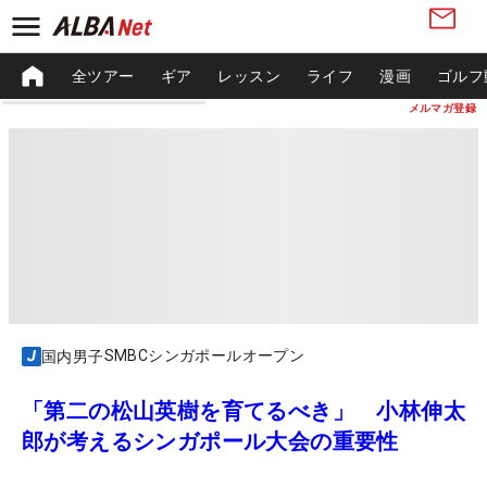
全ツアー
ギア
レッスン
ライフ
漫画
ゴルフ
メルマガ登録
SMBCシンガポールオープン
国内男子
「第二の松山英樹を育てるべき」 小林伸太
郎が考えるシンガポール大会の重要性