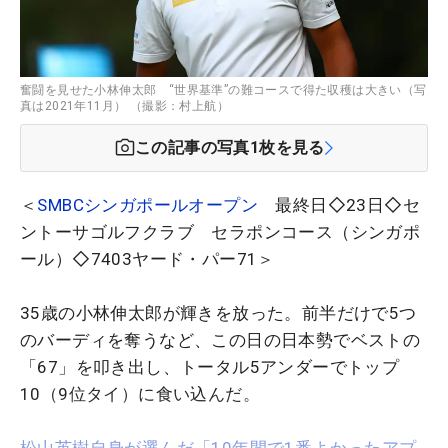
奮闘を見せた小林伸太郎 “世界基準”の難コースで得た収穫は大きい（写
真は2021年11月） （撮影：村上航）
この記事の写真
1
枚を見る
＜
SMBCシンガポールオープン
最終日◇23日◇セ
ントーサゴルフクラブ セラポンコース（シンガポ
ール）◇7403ヤード・パー71＞
35歳の小林伸太郎が輝きを放った。前半だけで5つ
のバーディを奪うなど、この日の日本勢でベストの
「67」を叩き出し、トータル5アンダーでトップ
10（9位タイ）に食い込んだ。
松山英樹自身が選んだ「10年間で1番よかったアプ