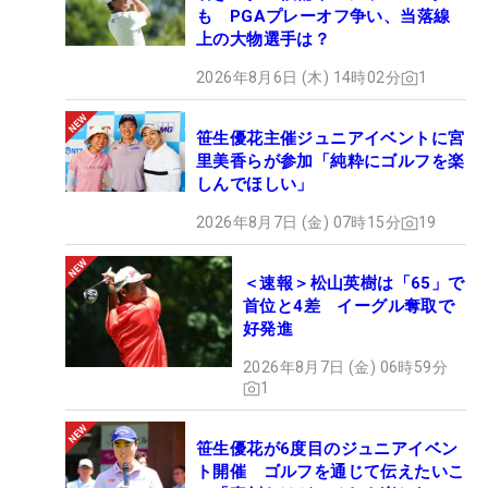
も PGAプレーオフ争い、当落線
上の大物選手は？
2026年8月6日 (木) 14時02分
1
笹生優花主催ジュニアイベントに宮
里美香らが参加「純粋にゴルフを楽
しんでほしい」
2026年8月7日 (金) 07時15分
19
＜速報＞松山英樹は「65」で
首位と4差 イーグル奪取で
好発進
2026年8月7日 (金) 06時59分
1
笹生優花が6度目のジュニアイベン
ト開催 ゴルフを通じて伝えたいこ