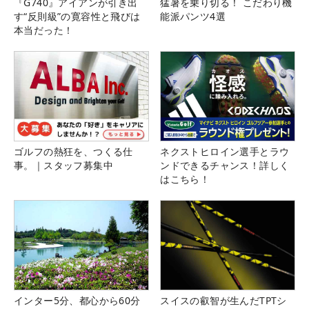
『G740』アイアンが引き出
猛暑を乗り切る！ こだわり機
す“反則級”の寛容性と飛びは
能派パンツ4選
本当だった！
ゴルフの熱狂を、つくる仕
ネクストヒロイン選手とラウ
事。｜スタッフ募集中
ンドできるチャンス！詳しく
はこちら！
インター5分、都心から60分
スイスの叡智が生んだTPTシ