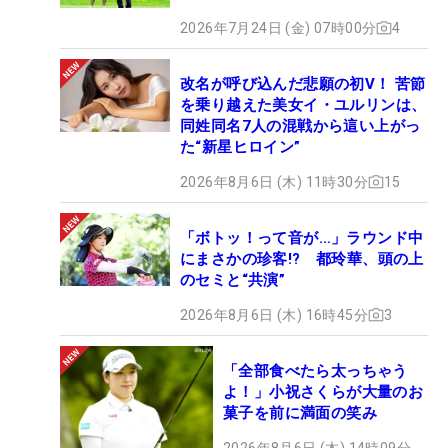
2026年7月24日 (金) 07時00分
4
改名が呼び込んだ悲願の初V！ 苦節
を乗り越えた美女イ・ユルリンは、
同姓同名7人の混戦から這い上がっ
た“新星ヒロイン”
2026年8月6日 (木) 11時30分
15
「ボトッ！って音が…」ラウンド中
にまさかの珍客!? 都玲華、頭の上
のセミと“共演”
2026年8月6日 (木) 16時45分
3
「全部食べたら太っちゃう
よ！」小祝さくらが大量のお
菓子を前に満面の笑み
2026年8月6日 (木) 14時09分