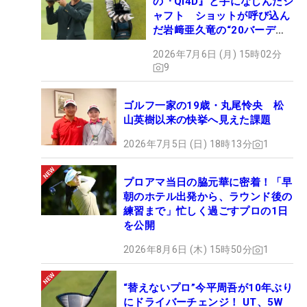
の『Qi4D』と手になじんだシ
ャフト ショットが呼び込ん
だ岩﨑亜久竜の“20バーデ
ィ”【勝者のギア】
2026年7月6日 (月) 15時02分
9
ゴルフ一家の19歳・丸尾怜央 松
山英樹以来の快挙へ見えた課題
2026年7月5日 (日) 18時13分
1
プロアマ当日の脇元華に密着！「早
朝のホテル出発から、ラウンド後の
練習まで」忙しく過ごすプロの1日
を公開
2026年8月6日 (木) 15時50分
1
“替えないプロ”今平周吾が10年ぶり
にドライバーチェンジ！ UT、5W