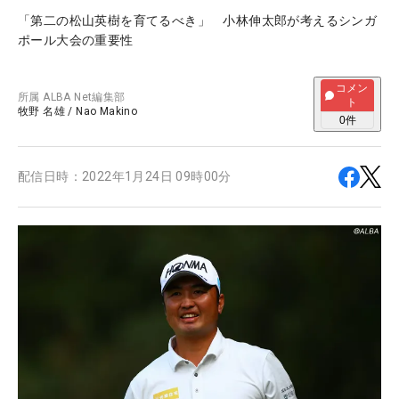
「第二の松山英樹を育てるべき」 小林伸太郎が考えるシンガ
ポール大会の重要性
コメン
所属
ALBA Net編集部
ト
牧野 名雄
/
Nao Makino
0
件
配信日時：
2022年1月24日 09時00分