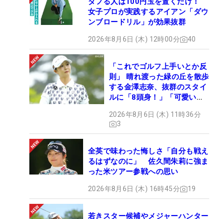
ダフる人は100円玉を置くだけ！
女子プロが実践するアイアン「ダウ
ンブロードリル」が効果抜群
2026年8月6日 (木) 12時00分
40
「これでゴルフ上手いとか反
則」 晴れ渡った緑の丘を散歩
する金澤志奈、抜群のスタイ
ルに「8頭身！」「可愛いに
も程がある」
2026年8月6日 (木) 11時36分
3
全英で味わった悔しさ「自分も戦え
るはずなのに」 佐久間朱莉に強ま
った米ツアー参戦への思い
2026年8月6日 (木) 16時45分
19
若きスター候補やメジャーハンター