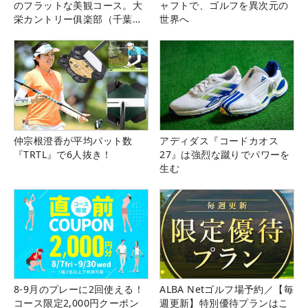
のフラットな美観コース。大
ャフトで、ゴルフを異次元の
栄カントリー俱楽部（千葉
世界へ
県）
仲宗根澄香が平均パット数
アディダス『コードカオス
『TRTL』で6人抜き！
27』は強烈な蹴りでパワーを
生む
8-9月のプレーに2回使える！
ALBA Netゴルフ場予約／【毎
コース限定2,000円クーポン
週更新】特別優待プランはこ