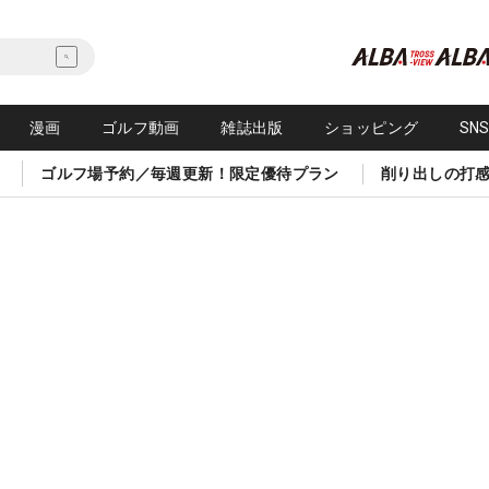
漫画
ゴルフ動画
雑誌出版
ショッピング
SN
ゴルフ場予約／毎週更新！限定優待プラン
削り出しの打