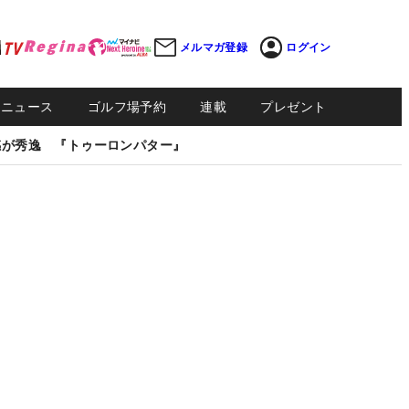
メルマガ登録
ログイン
Sニュース
ゴルフ場予約
連載
プレゼント
感が秀逸 『トゥーロンパター』