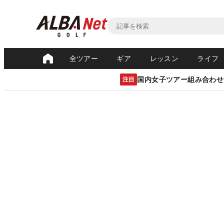
全ツアー
ギア
レッスン
ライフ
国内女子ツアー組み合わせ
注目