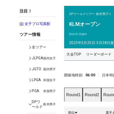
注目！
DPワールドツアー
欧州男子
KLMオープン
女子プロ写真館
ツアー情報
Dutch Open
2023年5月25日-5月28日
賞
全ツアー
大会TOP
リーダーボード
JLPGA
国内女子
JGTO
国内男子
開催地時刻
06:00
日本時
LPGA
米国女子
PGA
米国男子
Round1
Round2
Roun
DPワ
欧州男子
ールド
順位
選手