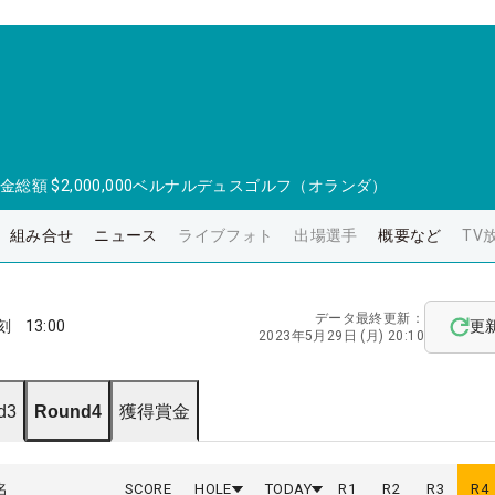
金総額
$2,000,000
ベルナルデュスゴルフ（オランダ）
組み合せ
ニュース
ライブフォト
出場選手
概要など
TV
データ最終更新：
刻
13:00
更
2023年5月29日 (月) 20:10
d3
Round4
獲得賞金
名
SCORE
HOLE
TODAY
R
1
R
2
R
3
R
4