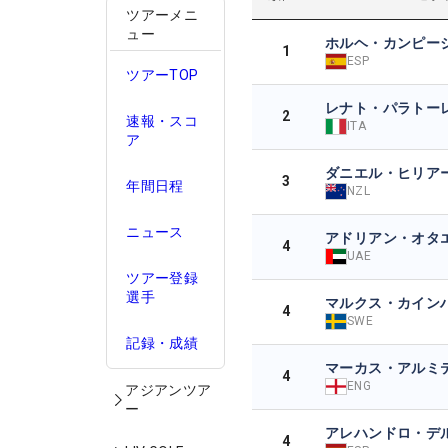
ツアーメニ
ュー
ホルヘ・カンピー
1
ESP
ツアーTOP
レナト・パラトー
2
速報・スコ
ITA
ア
ダニエル・ヒリア
3
年間日程
NZL
ニュース
アドリアン・オタ
4
UAE
ツアー登録
選手
マルクス・カイン
4
SWE
記録・成績
マーカス・アルミ
4
ENG
アジアンツア
ー
アレハンドロ・デ
4