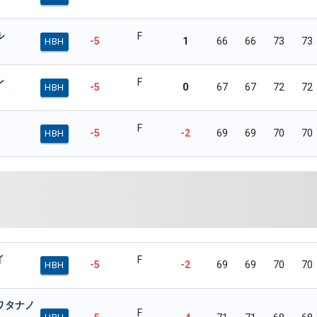
ル
F
-5
1
66
66
73
73
HBH
ン
F
-5
0
67
67
72
72
HBH
F
-5
-2
69
69
70
70
HBH
イ
F
-5
-2
69
69
70
70
HBH
ワタナノ
F