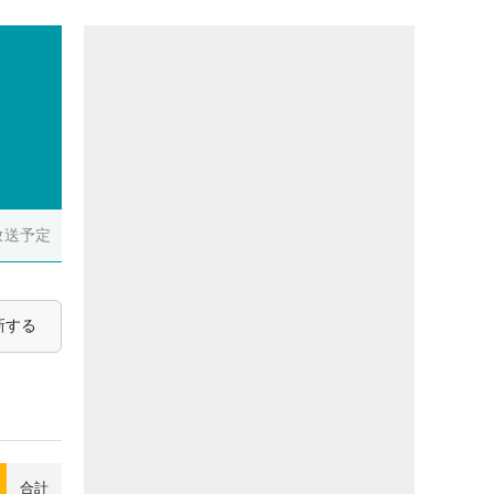
放送予定
新する
合計