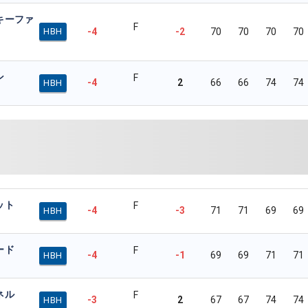
キーファ
F
-4
-2
70
70
70
70
HBH
ン
F
-4
2
66
66
74
74
HBH
ット
F
-4
-3
71
71
69
69
HBH
ード
F
-4
-1
69
69
71
71
HBH
ネル
F
-3
2
67
67
74
74
HBH