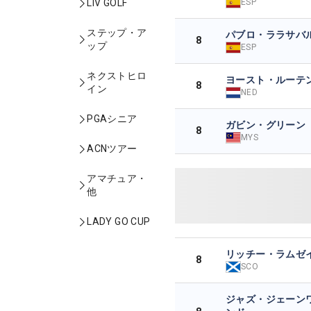
ESP
LIV GOLF
ステップ・ア
パブロ・ララサバ
8
ップ
ESP
ネクストヒロ
ヨースト・ルーテ
8
イン
NED
PGAシニア
ガビン・グリーン
8
MYS
ACNツアー
アマチュア・
他
LADY GO CUP
リッチー・ラムゼ
8
SCO
ジャズ・ジェーン