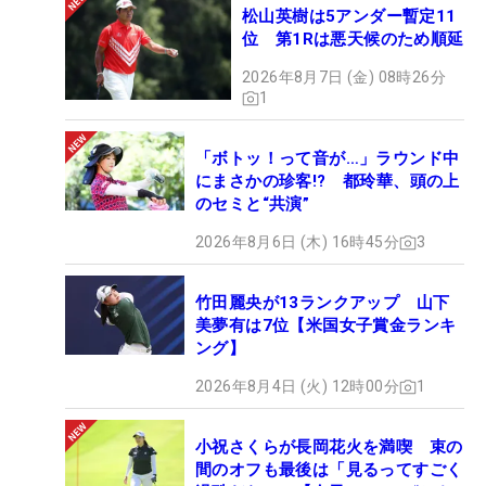
松山英樹は5アンダー暫定11
位 第1Rは悪天候のため順延
2026年8月7日 (金) 08時26分
1
「ボトッ！って音が…」ラウンド中
にまさかの珍客!? 都玲華、頭の上
のセミと“共演”
2026年8月6日 (木) 16時45分
3
竹田麗央が13ランクアップ 山下
美夢有は7位【米国女子賞金ランキ
ング】
2026年8月4日 (火) 12時00分
1
小祝さくらが長岡花火を満喫 束の
間のオフも最後は「見るってすごく