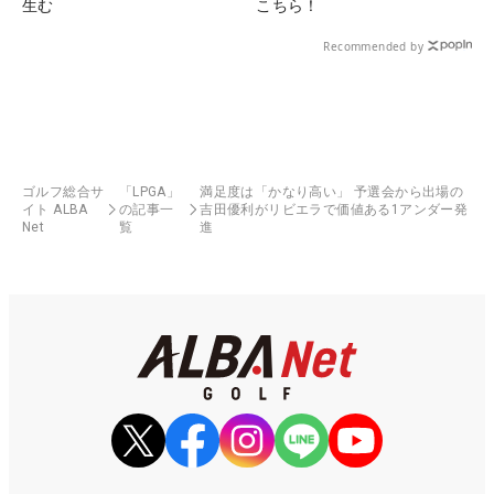
生む
こちら！
Recommended by
ゴルフ総合サ
「LPGA」
満足度は「かなり高い」 予選会から出場の
イト ALBA
の記事一
吉田優利がリビエラで価値ある1アンダー発
Net
覧
進