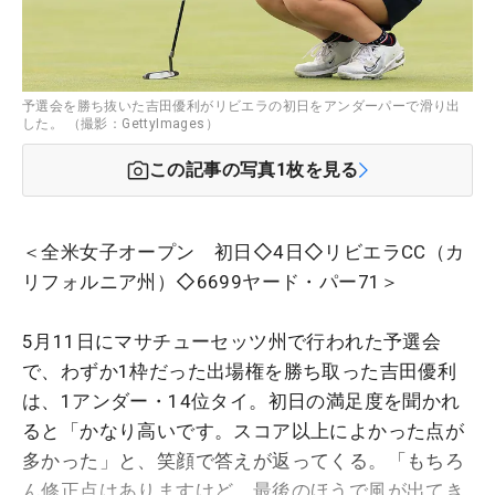
予選会を勝ち抜いた吉田優利がリビエラの初日をアンダーパーで滑り出
した。 （撮影：GettyImages）
この記事の写真
1
枚を見る
＜全米女子オープン 初日◇4日◇リビエラCC（カ
リフォルニア州）◇6699ヤード・パー71＞
5月11日にマサチューセッツ州で行われた予選会
で、わずか1枠だった出場権を勝ち取った吉田優利
は、1アンダー・14位タイ。初日の満足度を聞かれ
ると「かなり高いです。スコア以上によかった点が
多かった」と、笑顔で答えが返ってくる。「もちろ
ん修正点はありますけど、最後のほうで風が出てき