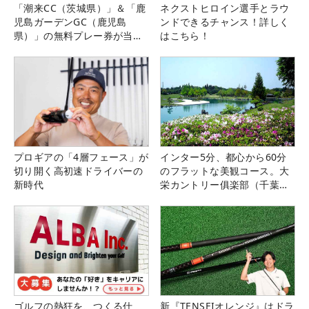
「潮来CC（茨城県）」＆「鹿
ネクストヒロイン選手とラウ
児島ガーデンGC（鹿児島
ンドできるチャンス！詳しく
県）」の無料プレー券が当た
はこちら！
る！！
プロギアの「4層フェース」が
インター5分、都心から60分
切り開く高初速ドライバーの
のフラットな美観コース。大
新時代
栄カントリー俱楽部（千葉
県）
ゴルフの熱狂を、つくる仕
新『TENSEIオレンジ』はドラ