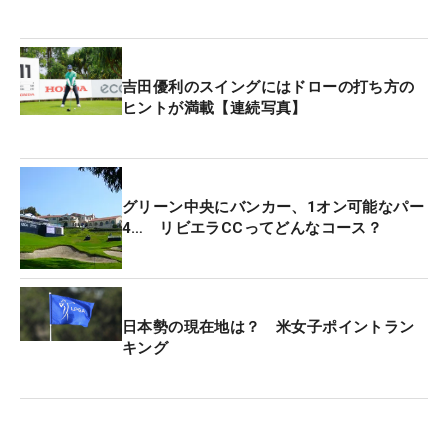
展開だった。「そんなに調子は悪くなかった。2日
目は風が強くてバーディが取れなかっただけで、ネ
ガティブな印象もないし、いい状態で入ってくるこ
吉田優利のスイングにはドローの打ち方の
とができたかなと思います」。あすも自信を胸に戦
ヒントが満載【連続写真】
えそうだ。
女子ツアー初開催のリビエラは、芝や細かな傾斜な
どやはり難しい部分も多く感じる。「パー5も長い
グリーン中央にバンカー、1オン可能なパー
4… リビエラCCってどんなコース？
し、ラフに行くとなかなか届かなかったりもす
る」。それでもパットのスコア貢献度を示すストロ
ーク・ゲインド・パッティングは『
+2.54
』で全体8
位。得意の小技も冴え、156人中28人しかいない、
日本勢の現在地は？ 米女子ポイントラン
アンダーパーグループに入ることができた。
キング
先週の9位でポイントランキングも、80位までに設
定されている来季シード権圏内の76位まで浮上し
た。「（メジャーは）いつも通りやりたい気持ち