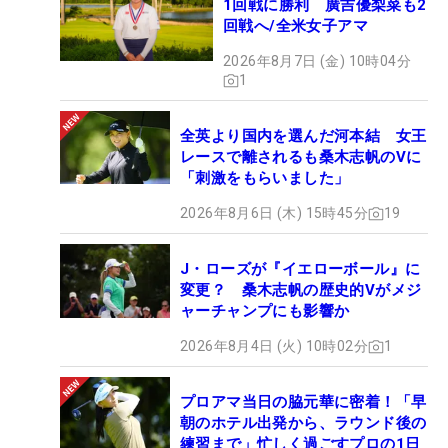
1回戦に勝利 廣吉優梨菜も2
回戦へ/全米女子アマ
2026年8月7日 (金) 10時04分
1
全英より国内を選んだ河本結 女王
レースで離されるも桑木志帆のVに
「刺激をもらいました」
2026年8月6日 (木) 15時45分
19
J・ローズが『イエローボール』に
変更？ 桑木志帆の歴史的Vがメジ
ャーチャンプにも影響か
2026年8月4日 (火) 10時02分
1
プロアマ当日の脇元華に密着！「早
朝のホテル出発から、ラウンド後の
練習まで」忙しく過ごすプロの1日