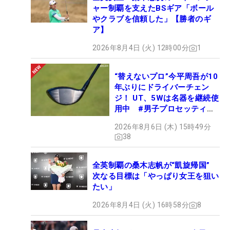
ャー制覇を支えたBSギア「ボール
やクラブを信頼した」【勝者のギ
ア】
2026年8月4日 (火) 12時00分
1
“替えないプロ”今平周吾が10
年ぶりにドライバーチェン
ジ！ UT、5Wは名器を継続使
用中 #男子プロセッティン
グ
2026年8月6日 (木) 15時49分
38
全英制覇の桑木志帆が“凱旋帰国”
次なる目標は「やっぱり女王を狙い
たい」
2026年8月4日 (火) 16時58分
8