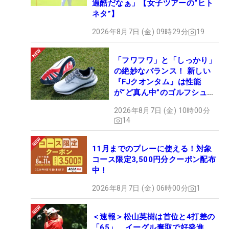
過酷だなぁ」【女子ツアーの“ヒト
ネタ”】
2026年8月7日 (金) 09時29分
19
「フワフワ」と「しっかり」
の絶妙なバランス！ 新しい
『FJクオンタム』は性能
が“ど真ん中”のゴルフシュー
ズだった
2026年8月7日 (金) 10時00分
14
11月までのプレーに使える！対象
コース限定3,500円分クーポン配布
中！
2026年8月7日 (金) 06時00分
1
＜速報＞松山英樹は首位と4打差の
「65」 イーグル奪取で好発進