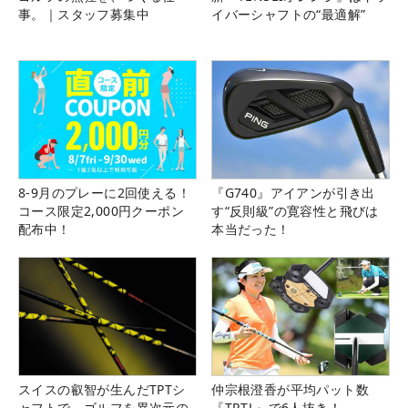
事。｜スタッフ募集中
イバーシャフトの“最適解”
8-9月のプレーに2回使える！
『G740』アイアンが引き出
コース限定2,000円クーポン
す“反則級”の寛容性と飛びは
配布中！
本当だった！
スイスの叡智が生んだTPTシ
仲宗根澄香が平均パット数
ャフトで、ゴルフを異次元の
『TRTL』で6人抜き！