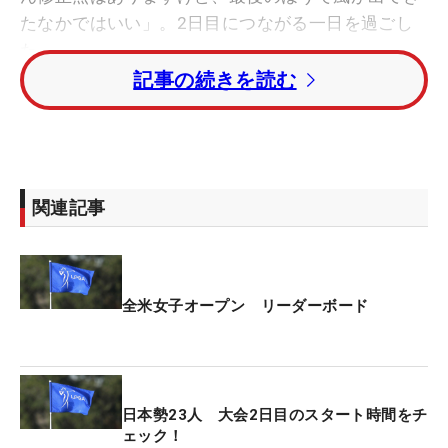
たなかではいい」。2日目につながる一日を過ごし
た。
記事の続きを読む
10番から出た初日は、11番で先にボギーが来たもの
の、13番、14番の連続バーディで一気に盛り返し
た。18番で再びスコアを落としたものの、1番パー5
では、右ラフから3Wで放った2打目をグリーン近く
関連記事
まで運んで、バーディ。「スプーンがいいところま
で行ってくれた。大事になるところ。自分が思った
よりもいいところにいきました」。会心の一打で、
流れを手繰り寄せた。
全米女子オープン リーダーボード
先週は今季初トップ10入りとなる9位。「ショット
が割とよかった。大曲りしてなかったので狙いやす
かったですね」と、好調は持続している。その先週
日本勢23人 大会2日目のスタート時間をチ
の試合は、2日目に「75」を叩きながら再浮上する
ェック！