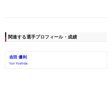
と、もう少し頑張りたいという気持ちが両方ある。
ここから5連戦だけど、1試合1試合いいプレーをし
ていきたい」。大幅な加点も期待できる大舞台で、
上位をにらむ。
関連する選手プロフィール・成績
吉田 優利
Yuri Yoshida