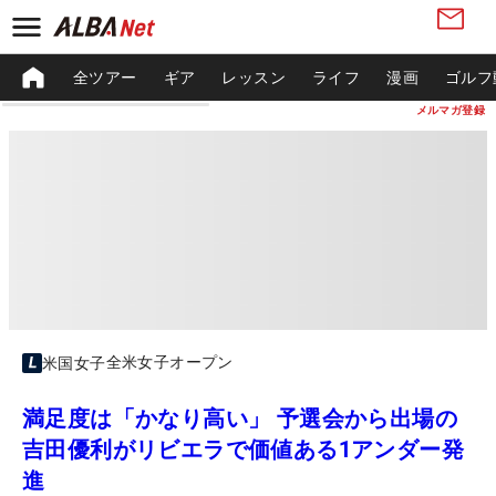
全ツアー
ギア
レッスン
ライフ
漫画
ゴルフ
メルマガ登録
全米女子オープン
米国女子
満足度は「かなり高い」 予選会から出場の
吉田優利がリビエラで価値ある1アンダー発
進