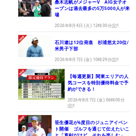
桑木志帆がメジャーV AIG女子オ
ープンは過去最多の5万5000人が来
場
2026年8月4日 (火) 12時30分
1
石川遼は12位発進 杉浦悠太20位/
米男子下部
2026年8月7日 (金) 10時29分
1
【毎週更新】関東エリアの人
気コースを特別優待料金で予
約ができる！
2026年8月7日 (金) 06時00分
1
笹生優花が6度目のジュニアイベン
ト開催 ゴルフを通じて伝えたいこ
と「真剣だけど、それを楽しむ」