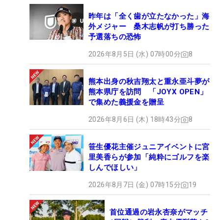
昨年は「全く歯が立たなかった」海
外メジャー 桑木志帆が打ち勝った
予選落ちの恐怖
2026年8月5日 (水) 07時00分
8
熊本出身の秋吉翔太と重永亜斗夢が
熊本県庁を訪問 「JOYX OPEN」
で集めた義援金を贈呈
2026年8月6日 (木) 18時43分
8
笹生優花主催ジュニアイベントに宮
里美香らが参加「純粋にゴルフを楽
しんでほしい」
2026年8月7日 (金) 07時15分
19
首位通過の岩永杏奈がマッチ