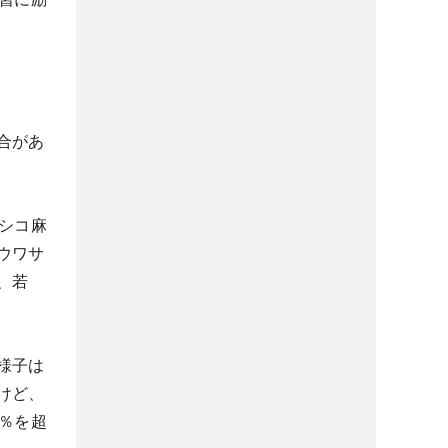
？
合があ
シコ麻
ウワサ
、若
様子は
けど、
％を超