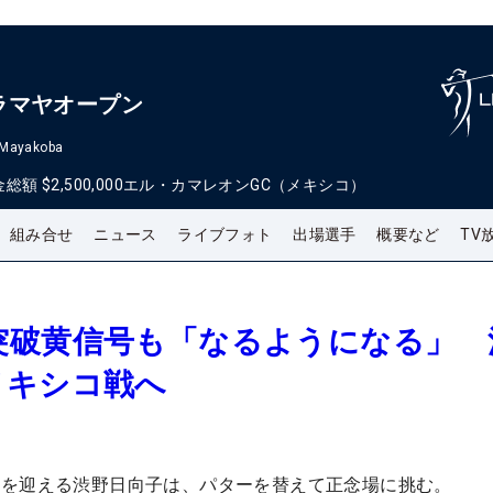
ラマヤオープン
 Mayakoba
金総額
$2,500,000
エル・カマレオンGC（メキシコ）
組み合せ
ニュース
ライブフォト
出場選手
概要など
TV
突破黄信号も「なるようになる」 
メキシコ戦へ
場を迎える渋野日向子は、パターを替えて正念場に挑む。