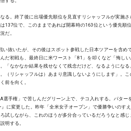
覚悟する。
となる。終了後に出場優先順位を見直すリシャッフルが実施さ
は137位で、このままであれば開幕時の163位という優先順
状況だ。
戦い抜いたが、その後はスポット参戦した日本ツアーを含めて
んだ初戦も、最終日に米ワースト「81」を叩くなど「悔しい
す。「なかなか結果を残せなくて残念だけど、なるようになる
ら。（リシャッフルは）あまり意識しないようにします」。こ
強く前を向く。
LA選手権」で苦しんだグリーン上で、テコ入れする。パター
ー』に変更した。昨年「全米女子オープン」で優勝争いのすえ
いろ試しながら、これのほうが多分合っているだろうなと感じ
は説明する。