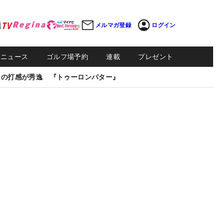
メルマガ登録
ログイン
Sニュース
ゴルフ場予約
連載
プレゼント
しの打感が秀逸 『トゥーロンパター』