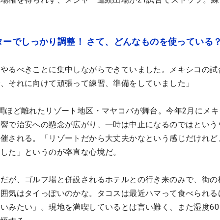
ターでしっかり調整！ さて、どんなものを使っている
がやるべきことに集中しながらできていました。メキシコの試
で、それに向けて頑張って練習、準備をしていました」
間ほど離れたリゾート地区・マヤコバが舞台。今年2月にメキ
影響で治安への懸念が広がり、一時は中止になるのではという
開催される。「リゾートだから大丈夫かなという感じだけれど
ました」というのが率直な心境だ。
コだが、ゴルフ場と併設されるホテルとの行き来のみで、街の
雰囲気はタイっぽいのかな。タコスは最近ハマって食べられる
いみたい」。現地を満喫しているとは言い難く、また湿度60