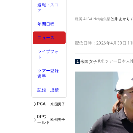
速報・スコ
ア
所属
ALBA Net編集部
笠井 あかり
年間日程
ニュース
配信日時：
2026年4月30日 1
ライブフォ
ト
#
米ツアー日本人N
米国女子
ツアー登録
選手
記録・成績
PGA
米国男子
DPワ
欧州男子
ールド