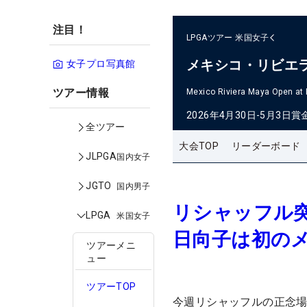
注目！
LPGAツアー
米国女子
メキシコ・リビエ
女子プロ写真館
ツアー情報
Mexico Riviera Maya Open at
2026年4月30日-5月3日
賞
全ツアー
大会TOP
リーダーボード
JLPGA
国内女子
JGTO
国内男子
リシャッフル
LPGA
米国女子
日向子は初の
ツアーメニ
ュー
ツアーTOP
今週リシャッフルの正念