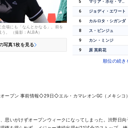
5
マリア・ホセ・マリーン
6
ジョディ・エワート
6
カルロタ・シガンダ
正念場にも「なんとかなる」。前を
8
ス・ビンジュ
う。 （撮影：ALBA）
9
カン・ミンジ
の写真
1
枚を見る
9
原 英莉花
順位の続き
オープン 事前情報◇29日◇エル・カマレオンGC（メキシコ
は、思いがけずオープンウィークになってしまった。渋野日向
場権を得られず、メジャー連続出場が21試合でストップ。練