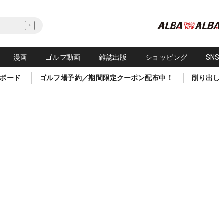
漫画
ゴルフ動画
雑誌出版
ショッピング
SN
ボード
ゴルフ場予約／期間限定クーポン配布中！
削り出