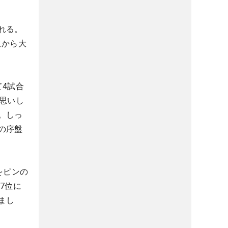
れる。
位から大
4試合
思いし
。しっ
の序盤
をピンの
7位に
まし