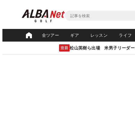
全ツアー
ギア
レッスン
ライフ
松山英樹ら出場 米男子リーダー
注目