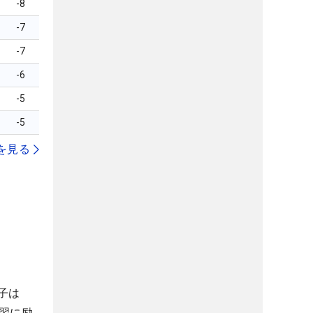
-8
-7
-7
-6
-5
-5
を見る
）
子は
習に励