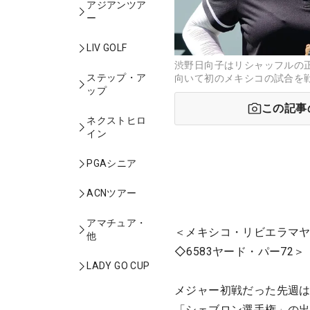
アジアンツア
ー
LIV GOLF
渋野日向子はリシャッフルの
ステップ・ア
向いて初のメキシコの試合を戦
ップ
この記事
ネクストヒロ
イン
PGAシニア
ACNツアー
アマチュア・
＜メキシコ・リビエラマヤ
他
◇6583ヤード・パー72＞
LADY GO CUP
メジャー初戦だった先週
「シェブロン選手権」の出