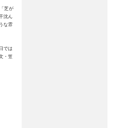
「芝が
干沈ん
うな雰
日では
文・笠