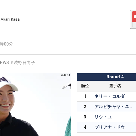
/
Akari Kasai
1時00分
EWS
#
渋野日向子
Round
4
順位
選手名
1
ネリー・コルダ
2
アルピチャヤ・ユボル
3
リウ・ユ
4
ブリアナ・ドウ