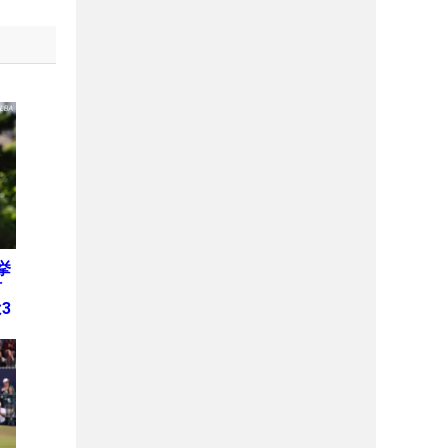
挙
何
3