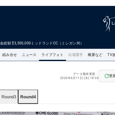
金総額
$3,300,000
ミッドランドCC（ミシガン州）
組み合せ
ニュース
ライブフォト
出場選手
概要など
TV
データ最終更新：
更
2026年6月11日 (木) 18:00
Round3
Round4