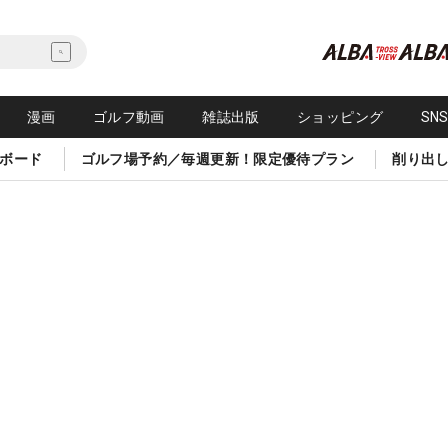
漫画
ゴルフ動画
雑誌出版
ショッピング
SN
ボード
ゴルフ場予約／毎週更新！限定優待プラン
削り出