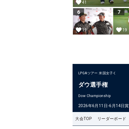
41
6
7
19
19
LPGAツアー
米国女子
ダウ選手権
Dow Championship
2026年6月11日-6月14日
賞
大会TOP
リーダーボード