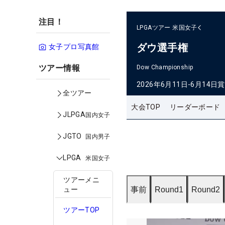
注目！
LPGAツアー
米国女子
ダウ選手権
女子プロ写真館
ツアー情報
Dow Championship
2026年6月11日-6月14日
賞
全ツアー
大会TOP
リーダーボード
JLPGA
国内女子
JGTO
国内男子
LPGA
米国女子
ツアーメニ
事前
Round1
Round2
ュー
ツアーTOP