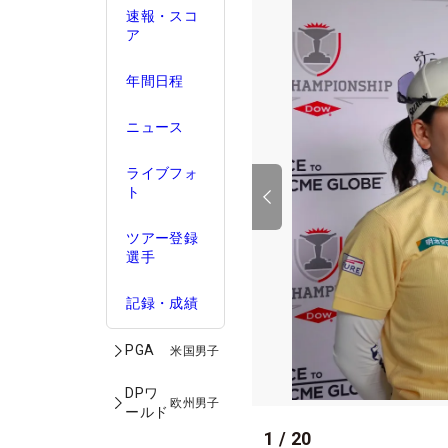
速報・スコ
ア
年間日程
ニュース
ライブフォ
ト
ツアー登録
選手
記録・成績
PGA
米国男子
DPワ
欧州男子
ールド
1
/
20