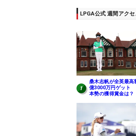
LPGA公式 週間アク
桑木志帆が全英最高
億3000万円ゲット
1
本勢の獲得賞金は？