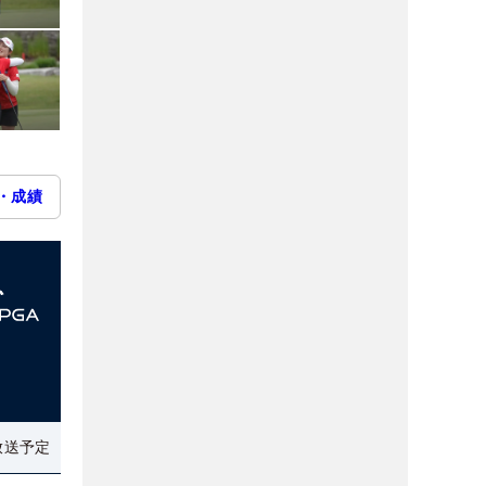
・成績
放送予定