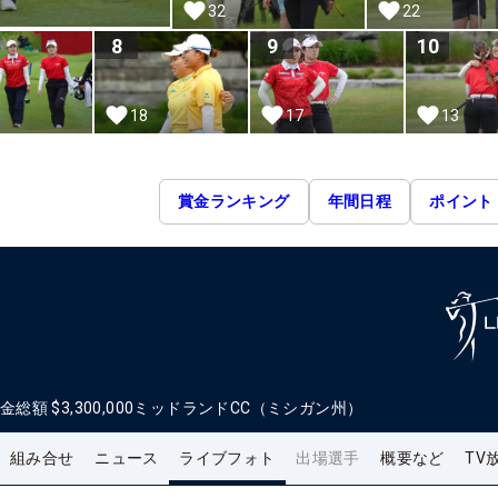
32
22
8
9
10
18
17
13
賞金ランキング
年間日程
ポイント
金総額
$3,300,000
ミッドランドCC（ミシガン州）
組み合せ
ニュース
ライブフォト
出場選手
概要など
TV