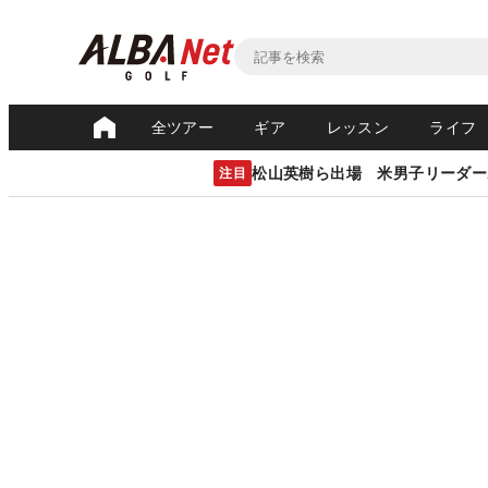
全ツアー
ギア
レッスン
ライフ
松山英樹ら出場 米男子リーダー
注目