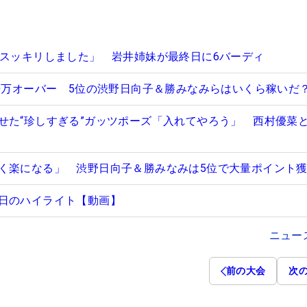
「スッキリしました」 岩井姉妹が最終日に6バーディ
00万オーバー 5位の渋野日向子＆勝みなみらはいくら稼いだ
せた“珍しすぎる”ガッツポーズ「入れてやろう」 西村優菜と
く楽になる」 渋野日向子＆勝みなみは5位で大量ポイント
日のハイライト【動画】
ニュー
前の大会
次