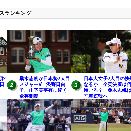
セスランキング
額2
桑木志帆が日本勢7人目
日本人女子7人目の快
 日
メジャーV 渋野日向
なるか 全英決着は
2
3
子、山下美夢有に続く
時ごろ？ 桑木志帆は
全英制覇
打差逆転へ