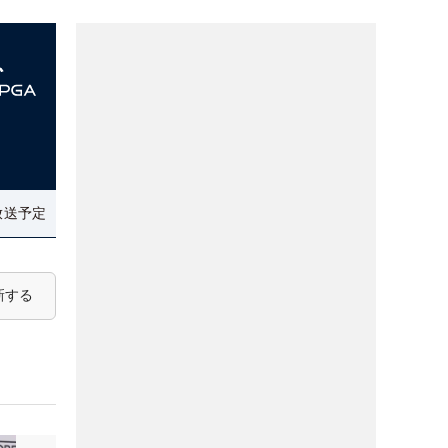
放送予定
新する