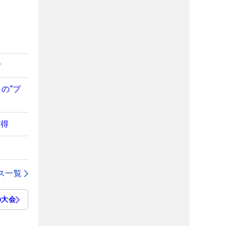
？
の“プ
獲得
ス一覧
の大会