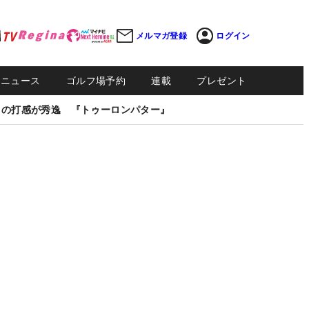
メルマガ登録
ログイン
Sニュース
ゴルフ場予約
連載
プレゼント
しの打感が秀逸 『トゥーロンパター』