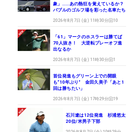
象」……あの熱狂を覚えているか？
バブルのゴルフ場を彩った名車たち
2026年8月7日 (金) 11時30分
10
「61」マークのホスラーは勝てば
70人抜き！ 大逆転プレーオフ進
出なるか
2026年8月7日 (金) 11時30分
1
首位発進もグリーン上での開眼
も“10年ぶり” 金田久美子「あと1
回は勝ちたい」
2026年8月7日 (金) 17時29分
19
石川遼は12位発進 杉浦悠太
20位/米男子下部
2026年8月7日 (金) 10時29分