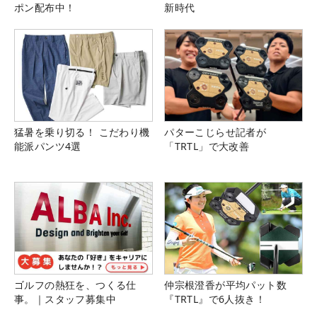
ポン配布中！
新時代
猛暑を乗り切る！ こだわり機
パターこじらせ記者が
能派パンツ4選
「TRTL」で大改善
ゴルフの熱狂を、つくる仕
仲宗根澄香が平均パット数
事。｜スタッフ募集中
『TRTL』で6人抜き！