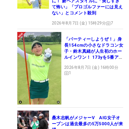
に！ 新ヘアスタイルに「美しすぎ
て怖い」「プロゴルファーには見え
ない」とコメント殺到
2026年8月7日 (金) 15時29分
7
「パーティーしようぜ！」身
長154cmの小さなドラコン女
子・鈴木真緒が人生初のホー
ルインワン！ 173yを5番アイ
アンで会心のショット
2026年8月7日 (金) 16時00分
1
桑木志帆がメジャーV AIG女子オ
ープンは過去最多の5万5000人が来