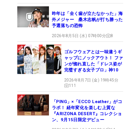
昨年は「全く歯が立たなかった」海
外メジャー 桑木志帆が打ち勝った
予選落ちの恐怖
2026年8月5日 (水) 07時00分
8
ゴルフウェアとは一味違うギ
ャップにノックアウト！ ファ
ンが惚れ直した「ドレス姿が
完璧すぎる女子プロ」神10
2026年8月7日 (金) 19時45分
111
「PING」×「ECCO Leather」がコ
ラボ！ 経年変化を楽しむ上質な
『ARIZONA DESERT』コレクショ
ン、9月15日限定デビュー