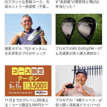
のフラットな美観コース。大
す“反則級”の寛容性と飛びは
栄カントリー俱楽部（千葉
本当だった！
県）
最新モデル『FJクオンタム』
プロギアのRS DUOはFW・UT
を石井良介プロがチェック
も完成度が高く購入者続出！
11月までのプレーに2回使え
プロギアの「4層フェース」が
る！コース限定3,500円クー
切り開く高初速ドライバーの