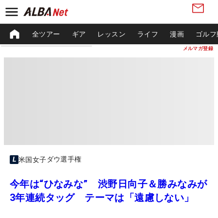
全ツアー
ギア
レッスン
ライフ
漫画
ゴルフ
メルマガ登録
ダウ選手権
米国女子
今年は“ひなみな” 渋野日向子＆勝みなみが
3年連続タッグ テーマは「遠慮しない」