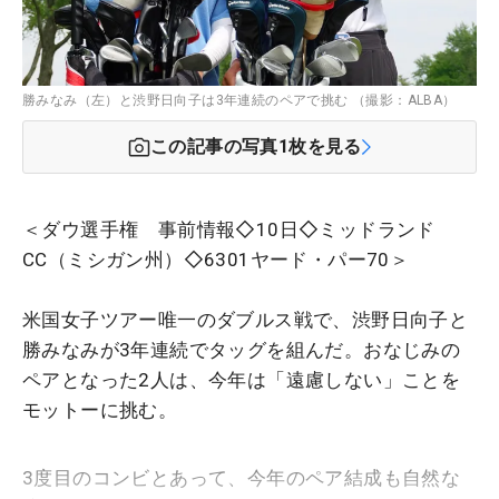
勝みなみ（左）と渋野日向子は3年連続のペアで挑む （撮影：ALBA）
この記事の写真
1
枚を見る
＜ダウ選手権 事前情報◇10日◇ミッドランド
CC（ミシガン州）◇6301ヤード・パー70＞
米国女子ツアー唯一のダブルス戦で、渋野日向子と
勝みなみが3年連続でタッグを組んだ。おなじみの
ペアとなった2人は、今年は「遠慮しない」ことを
モットーに挑む。
3度目のコンビとあって、今年のペア結成も自然な