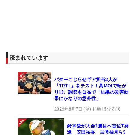
読まれています
パターこじらせギア担当2人が
『TRTL』をテスト！高MOIで転が
り◎、調節も自在で「結果の改善効
果にかなりの意外性」
2026年8月7日 (金) 11時15分
18
鈴木愛が大会2勝目へ首位T発
進 安田祐香、吉澤柚月ら5