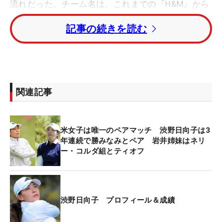
流れだった。チーム名は、これまでの『H&M』から
互いの名前を組み合わせた『HinaMina』（ひなみ
記事の続きを読む
な）に変更。入場曲には、ダンスボーカルグループ
M!LK（ミルク）の「好きすぎて滅！」を選んだ。
お互いに遠慮しがちな性格だというが、勝によれば
特に渋野のほうがその傾向が強いという。「私も迷
関連記事
惑をかけることもある」と話す勝。今年は余計な気
遣いをせず、強気なプレーを貫くつもりだ。
米女子は唯一のペアマッチ 渋野日向子は3
初日と3日目は、1つのボールを交互に打つフォアサ
年連続で勝みなみとペア 岩井姉妹はネリ
ム形式で行われる。その際、どちらのボールを使用
ー・コルダ組とティオフ
するかも戦略のポイントになる。2人ともダンロッ
プのボールを使用しており、これまで何度も一緒に
プレーしてきたことから互いのボール特性も把握済
渋野日向子 プロフィール＆成績
み。今年も勝が使用する『スリクソン Zスター ダイ
ヤモンド』を採用した。