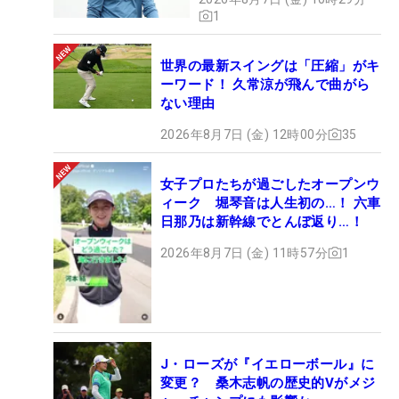
1
世界の最新スイングは「圧縮」がキ
ーワード！ 久常涼が飛んで曲がら
ない理由
2026年8月7日 (金) 12時00分
35
女子プロたちが過ごしたオープンウ
ィーク 堀琴音は人生初の…！ 六車
日那乃は新幹線でとんぼ返り…！
2026年8月7日 (金) 11時57分
1
J・ローズが『イエローボール』に
変更？ 桑木志帆の歴史的Vがメジ