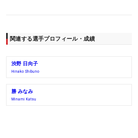
ャー「KPMG全米女子プロ選手権」の間に行われる
今大会は、お祭りのような雰囲気もある。2人とも
リラックスした表情を見せる一方で、渋野にとって
はポイントランキング80位以内に与えられる『カテ
ゴリー1』へ向け、ポイントの積み上げも意識する
関連する選手プロフィール・成績
重要な一戦でもある。
今年も同じ宿で共同生活を送りながら大会に臨む2
渋野 日向子
人。昨年は予選落ちに終わった悔しさもあるが「今
Hinako Shibuno
年はリベンジが果たせるようしっかり攻めて行きた
い」（勝）、「気を遣うことは頑張って無くしてい
勝 みなみ
きたい」（渋野）と意気込む。
Minami Katsu
自分がミスをしてもパートナーが支えてくれるのが
ダブルス戦の醍醐味だが、今年はそこを楽しみなが
ら、遠慮なしのアグレッシブなプレーで上位進出を
狙う。（文・齊藤啓介）