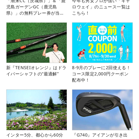
「潮来CC（茨城県）」＆「鹿
今年も男女プロが強い「キャ
児島ガーデンGC（鹿児島
ロウェイ」のニュース一覧は
県）」の無料プレー券が当た
こちら！
る！！
新『TENSEIオレンジ』はドラ
8-9月のプレーに2回使える！
イバーシャフトの“最適解”
コース限定2,000円クーポン
配布中！
インター5分、都心から60分
『G740』アイアンが引き出