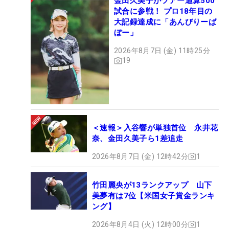
金田久美子がツアー通算500
試合に参戦！ プロ18年目の
大記録達成に「あんびりーば
ぼー」
2026年8月7日 (金) 11時25分
19
＜速報＞入谷響が単独首位 永井花
奈、金田久美子ら1差追走
2026年8月7日 (金) 12時42分
1
竹田麗央が13ランクアップ 山下
美夢有は7位【米国女子賞金ランキ
ング】
2026年8月4日 (火) 12時00分
1