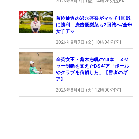
2026年8月7日 (金) 14時28分
64
首位通過の岩永杏奈がマッチ1回戦
に勝利 廣吉優梨菜も2回戦へ/全米
女子アマ
2026年8月7日 (金) 10時04分
1
全英女王・桑木志帆の14本 メジ
ャー制覇を支えたBSギア「ボール
やクラブを信頼した」【勝者のギ
ア】
2026年8月4日 (火) 12時00分
1