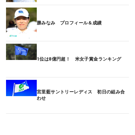
フォアサムでは、奇数ホールと偶数ホールでティシ
ョットの担当を分ける必要があるが、その役割分担
勝みなみ プロフィール＆成績
はまだ決めていない。渋野は「勝っちゃん（勝）が
飛ばしてくれるので、パー5のティショットを打っ
てくれるとありがたい」と、本音ものぞかせた。
1位は8億円超！ 米女子賞金ランキング
今季は3月の「フォード選手権」（3位）で優勝争い
に加わるなど、何度も上位争いを演じている勝。一
方の渋野も、前週の「全米女子オープン」（17位）
では初日から優勝争いに絡むなど、いい流れで今大
宮里藍サントリーレディス 初日の組み合
会を迎えた。「去年から（勝は）いい調子できてい
わせ
るし、自分もちょっとずついい感じで来れていると
思うので、しっかり出せるように頑張りたい」。
全米女子オープンを終え、その2週後に控えるメジ