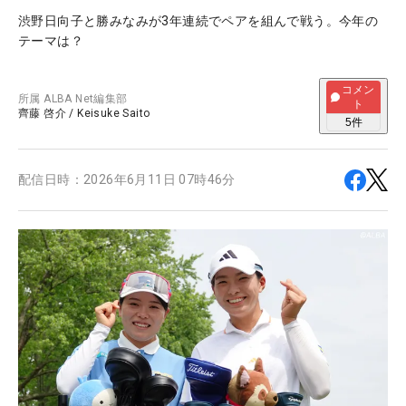
渋野日向子と勝みなみが3年連続でペアを組んで戦う。今年の
テーマは？
コメン
所属
ALBA Net編集部
ト
齊藤 啓介
/
Keisuke Saito
5
件
配信日時：
2026年6月11日 07時46分