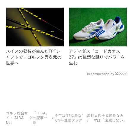
スイスの叡智が生んだTPTシ
アディダス『コードカオス
ャフトで、ゴルフを異次元の
27』は強烈な蹴りでパワーを
世界へ
生む
Recommended by
ゴルフ総合サ
「LPGA」
今年は“ひなみな” 渋野日向子＆勝みなみ
イト ALBA
の記事一
が3年連続タッグ テーマは「遠慮しない」
Net
覧