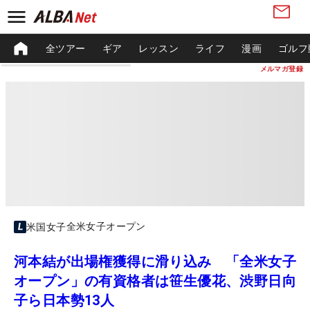
全ツアー
ギア
レッスン
ライフ
漫画
ゴルフ
メルマガ登録
全米女子オープン
米国女子
河本結が出場権獲得に滑り込み 「全米女子
オープン」の有資格者は笹生優花、渋野日向
子ら日本勢13人