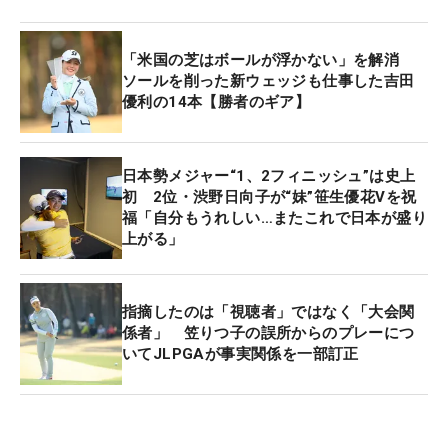
4月22日（火）に千葉県の房総カントリークラブで
行われ、予選通過人数は当日発表される（昨年は5
「米国の芝はボールが浮かない」を解消
人）。
ソールを削った新ウェッジも仕事した吉田
優利の14本【勝者のギア】
【全米女子オープンの主な出場資格】
1.過去10年間の全米女子オープン覇者
日本勢メジャー“1、2フィニッシュ”は史上
笹生優花
初 2位・渋野日向子が“妹”笹生優花Vを祝
福「自分もうれしい…またこれで日本が盛り
上がる」
2.昨年の全米女子オープントップ10
笹生優花、渋野日向子、古江彩佳、竹田麗央、小祝
さくら
指摘したのは「視聴者」ではなく「大会関
係者」 笠りつ子の誤所からのプレーにつ
8.過去5年間のアムンディ・エビアン選手権覇者
いてJLPGAが事実関係を一部訂正
古江彩佳
10.昨年のCMEグローブ・ポイントランキングトッ