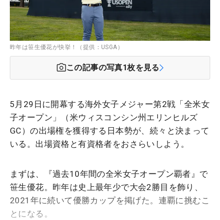
昨年は笹生優花が快挙！（提供：USGA）
この記事の写真
1
枚を見る
5月29日に開幕する海外女子メジャー第2戦「全米女
子オープン」（米ウィスコンシン州エリンヒルズ
GC）の出場権を獲得する日本勢が、続々と決まって
いる。出場資格と有資格者をおさらいしよう。
まずは、『過去10年間の全米女子オープン覇者』で
笹生優花。昨年は史上最年少で大会2勝目を飾り、
2021年に続いて優勝カップを掲げた。連覇に挑むこ
とになる。