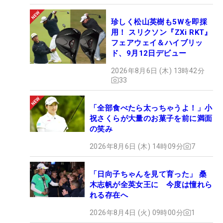
珍しく松山英樹も5Wを即採
用！ スリクソン『ZXi RKT』
フェアウェイ＆ハイブリッ
ド、9月12日デビュー
2026年8月6日 (木) 13時42分
33
「全部食べたら太っちゃうよ！」小
祝さくらが大量のお菓子を前に満面
の笑み
2026年8月6日 (木) 14時09分
7
「日向子ちゃんを見て育った」 桑
木志帆が全英女王に 今度は憧れら
れる存在へ
2026年8月4日 (火) 09時00分
1