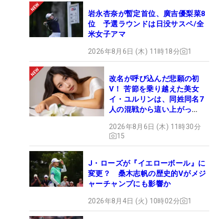
岩永杏奈が暫定首位、廣吉優梨菜8
位 予選ラウンドは日没サスペ/全
米女子アマ
2026年8月6日 (木) 11時18分
1
改名が呼び込んだ悲願の初
V！ 苦節を乗り越えた美女
イ・ユルリンは、同姓同名7
人の混戦から這い上がっ
た“新星ヒロイン”
2026年8月6日 (木) 11時30分
15
J・ローズが『イエローボール』に
変更？ 桑木志帆の歴史的Vがメジ
ャーチャンプにも影響か
2026年8月4日 (火) 10時02分
1