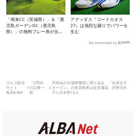
「潮来CC（茨城県）」＆「鹿
アディダス『コードカオス
児島ガーデンGC（鹿児島
27』は強烈な蹴りでパワーを
県）」の無料プレー券が当た
生む
る！！
Recommended by
ゴルフ総合
「LPGA」
河本結が出場権獲得に滑り込み 「全米女子
サイト
の記事一
オープン」の有資格者は笹生優花、渋野日向
ALBA Net
覧
子ら日本勢13人