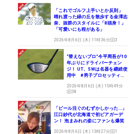
「これでゴルフ上手いとか反則」
晴れ渡った緑の丘を散歩する金澤志
奈、抜群のスタイルに「8頭身！」
「可愛いにも程がある」
2026年8月6日 (木) 11時36分
3
“替えないプロ”今平周吾が10
年ぶりにドライバーチェン
ジ！ UT、5Wは名器を継続使
用中 #男子プロセッティン
グ
2026年8月6日 (木) 15時49分
38
「ビール注ぐのむずかしかった…」
江口紗代が北海道で初ビアガーデ
ン！ 泡まみれの姿にファンも爆笑
2026年8月6日 (木) 13時27分
1