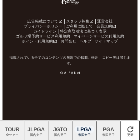
広告掲載について
スタッフ募集
運営会社
プライバシーポリシー
ご利用に際して
会員規約
ガイドライン
特定商取引法に基づく表示
ゴルフ場予約サービス利用規約
マイページサービス利用規約
ポイント利用規約
お問合せ
ヘルプ
サイトマップ
掲載されている全てのコンテンツの無断での転載、転用、コピー等は禁じま
す。
© ALBA Net
TOUR
JLPGA
JGTO
LPGA
PGA
閉じる
全ツアー
国内女子
国内男子
米国女子
米国男子
更新