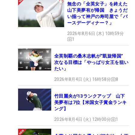
無念の「全英女子」を終えた
山下美夢有が帰国 きょうだ
い揃って神戸の寿司屋で「バ
ースデーディナー？」
2026年8月6日 (木) 10時59分
1
全英制覇の桑木志帆が“凱旋帰国”
次なる目標は「やっぱり女王を狙い
たい」
2026年8月4日 (火) 16時58分
8
竹田麗央が13ランクアップ 山下
美夢有は7位【米国女子賞金ランキ
ング】
2026年8月4日 (火) 12時00分
1