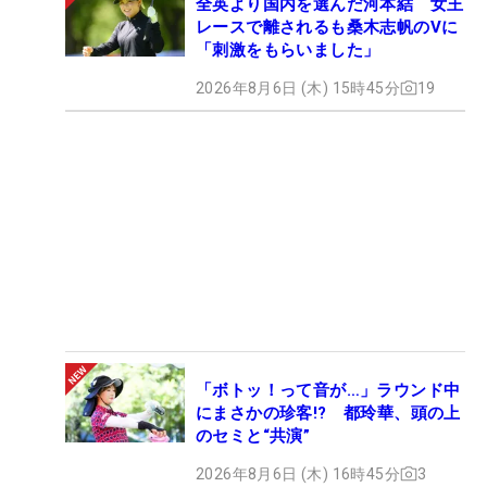
全英より国内を選んだ河本結 女王
レースで離されるも桑木志帆のVに
「刺激をもらいました」
2026年8月6日 (木) 15時45分
19
「ボトッ！って音が…」ラウンド中
にまさかの珍客!? 都玲華、頭の上
のセミと“共演”
2026年8月6日 (木) 16時45分
3