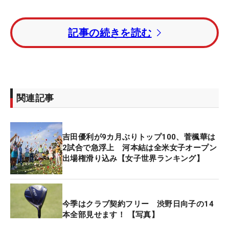
『昨年の全米女子オープントップ10』の資格では、
記事の続きを読む
2位だった渋野日向子、6位の古江彩佳、9位の竹田
麗央と小祝さくらがいる。
『昨年のポイントランキングトップ30』ではすでに
資格をもつ古江、笹生に加えて、西郷真央、畑岡奈
関連記事
紗が該当する。
24日付の世界ランキングに基づき、上位75人にも出
吉田優利が9カ月ぶりトップ100、菅楓華は
場権が与えられる。山下美夢有、岩井明愛、岩井千
2試合で急浮上 河本結は全米女子オープン
怜、桑木志帆、河本結、鈴木愛がこのカテゴリーで
出場権滑り込み【女子世界ランキング】
切符を獲得した。
出場チャンスはまだ残されている。5月19日付けの
今季はクラブ契約フリー 渋野日向子の14
世界ランキング上位75人、世界各地で行われる予選
本全部見せます！ 【写真】
会通過者にも出場権が与えられる。日本の予選会は