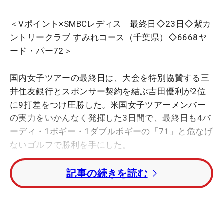
＜Vポイント×SMBCレディス 最終日◇23日◇紫カ
ントリークラブ すみれコース（千葉県）◇6668ヤ
ード・パー72＞
国内女子ツアーの最終日は、大会を特別協賛する三
井住友銀行とスポンサー契約を結ぶ吉田優利が2位
に9打差をつけ圧勝した。米国女子ツアーメンバー
の実力をいかんなく発揮した3日間で、最終日も4バ
ーディ・1ボギー・1ダブルボギーの「71」と危なげ
ないゴルフで勝利を手にした。
記事の続きを読む
その勝利を支えたクラブを見ると、2月に出場した
「ファウンダーズカップ」時から替わっていたのが
58度のウェッジ。全体的に研磨されたソール形状が
特徴だが、その意図について本人は、「米国の芝は