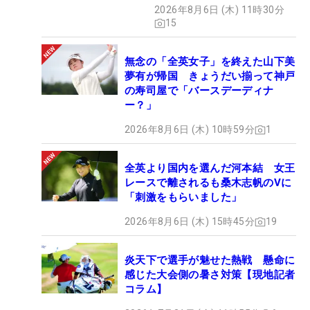
た“新星ヒロイン”
2026年8月6日 (木) 11時30分
15
無念の「全英女子」を終えた山下美
夢有が帰国 きょうだい揃って神戸
の寿司屋で「バースデーディナ
ー？」
2026年8月6日 (木) 10時59分
1
全英より国内を選んだ河本結 女王
レースで離されるも桑木志帆のVに
「刺激をもらいました」
2026年8月6日 (木) 15時45分
19
炎天下で選手が魅せた熱戦 懸命に
感じた大会側の暑さ対策【現地記者
コラム】