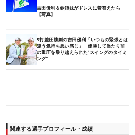
は形状確認用に旧モデルで作成されたが、今後は最
吉田優利＆鈴姉妹がドレスに着替えたら
【写真】
新モデルでも同様のものが作られるようだ。
同じ米ツアー組の渋野日向子も、こう証言する。
「優利ちゃんは本当にアプローチも上手。世界レベ
9打差圧勝劇の吉田優利「いつもの緊張とは
違う気持ち悪い感じ」 優勝して当たり前
ルだと思う。いつも練習してるのを見たり、たまに
の重圧を乗り越えられた”スイングのタイミ
練習ラウンドで一緒になるときに見てるんですけ
ング”
ど、なんでこんな（クラブの）使い方ができるんだ
ろうと思ってました」。仲間も認める技術が、その
ままスコアに表れた。
ドライバーはブリヂストンの『B1ST』を使用。もと
もとロフトは9.5度だったが、「昨年の夏頃から連戦
中でつかまりが悪くなってきて、ボールの高さがも
う少し欲しいなどの事情で10.5度のヘッドに変更し
関連する選手プロフィール・成績
ました」（同担当者）。フェアウェイキープ率は