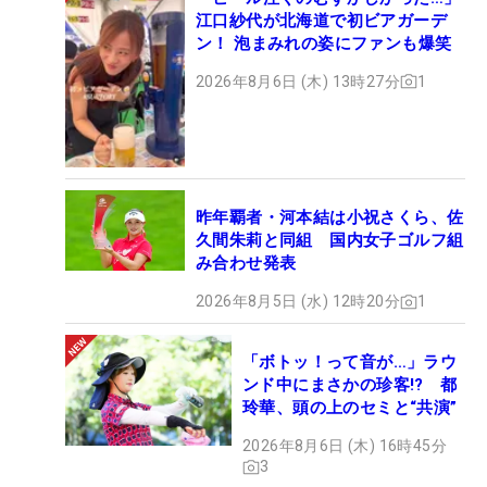
3W：テーラーメイド SIM2 MAX（15度／スピーダ
江口紗代が北海道で初ビアガーデ
ーNXグリーン 50S）
ン！ 泡まみれの姿にファンも爆笑
5W：キャロウェイ パラダイム Aiスモーク
2026年8月6日 (木) 13時27分
1
MAX（19度／スピーダーNXグリーン 60S）
4U：ブリヂストン ツアーB JGR（22度／ATTAS
EZ370 75S）
5I～PW：ブリヂストン 241CB（KBS ツアー90S）
48,52度：ブリヂストン BRM2（KBS ツアー90S）
昨年覇者・河本結は小祝さくら、佐
58度：ブリヂストン ツアーB XW-Bプロトタイプ
久間朱莉と同組 国内女子ゴルフ組
み合わせ発表
（KBS ツアー90S）
PT：オデッセイ GIRAFFE-BEAM DW
2026年8月5日 (水) 12時20分
1
BALL：ブリヂストン ツアーB X
「ボトッ！って音が…」ラウ
ンド中にまさかの珍客!? 都
玲華、頭の上のセミと“共演”
2026年8月6日 (木) 16時45分
3