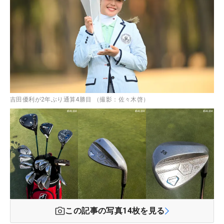
吉田優利が2年ぶり通算4勝目 （撮影：佐々木啓）
この記事の写真
14
枚を見る