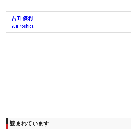
83.333％と、こちらも高水準を記録した。
そして、それに合わせるシャフトは、2023年に「ワ
吉田 優利
ールドレディスチャンピオンシップ サロンパスカッ
Yuri Yoshida
プ」を制した時と同じ、藤倉コンポジットの『スピ
ーダーNXグリーン 50S』。今週、同社の担当者が感
触を聞いたところ「完璧です！何も問題ないで
す！」と即答するほど満足度は高い。また同担当者
は「新製品の案内をしたところ、『（現在のシャフ
トを）テストしたとき、フィーリングもデータもめ
ちゃくちゃよく、これはなかなか超えられないと思
う』と話していたのが印象的です」という裏話も明
かす。5番ウッドまで同シャフトで染める、まさ
に“相思相愛”のエースだ。
読まれています
またアイアンは、昨年6月の「KPMG全米女子プロ選
手権」の会場で試し、そのまま使用する同社の新モ