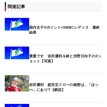
ボールが浮かないので、地面みたいな芝で（フェー
関連記事
スを開いても）ペタッとバンスがついてくれるよう
にしてもらいました。（国内の）今週は芝の状態は
よかったですけど、春先でまだ生えそろっていない
国内女子Vポイント×SMBCレディス 最終
ところではすごくよかった」と話す。季節柄もあ
結果
り、バチっとハマった。
大会3日間のリカバリー率は82.352％（14/17）を
記録。2日目にはその58度のウェッジでチップ・イ
貴重です 吉田優利＆鈴と渋野日向子の3シ
ンを2発決めるなど、しっかりとフィットしてい
ョット【写真】
る。ブリヂストンの担当者は「シーズンオフにフェ
ースを開きやすくしたり、グースを少なめにして作
りました。フェースを開いた時、リーディングエッ
吉田優利 超安定ドローの秘密は…「ほっ
ジが浮かずにペタッとつくよう、研磨職人とやりと
ぺ」にあり!?【解説】
りし、吉田プロの希望に沿った形状にするため、全
体的に削りました」と明かす。本来のバンス角は10
度ほどだが、それが4度程度になっている。こちら