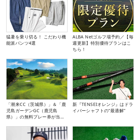
猛暑を乗り切る！ こだわり機
ALBA Netゴルフ場予約／【毎
能派パンツ4選
週更新】特別優待プランはこ
ちら！
「潮来CC（茨城県）」＆「鹿
新『TENSEIオレンジ』はドラ
児島ガーデンGC（鹿児島
イバーシャフトの“最適解”
県）」の無料プレー券が当た
る！！