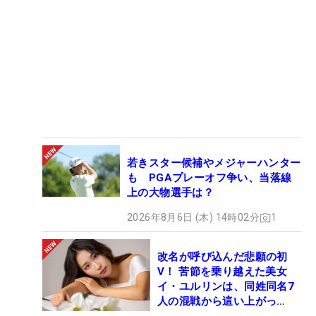
若きスター候補やメジャーハンター
も PGAプレーオフ争い、当落線
上の大物選手は？
2026年8月6日 (木) 14時02分
1
改名が呼び込んだ悲願の初
V！ 苦節を乗り越えた美女
イ・ユルリンは、同姓同名7
人の混戦から這い上がっ