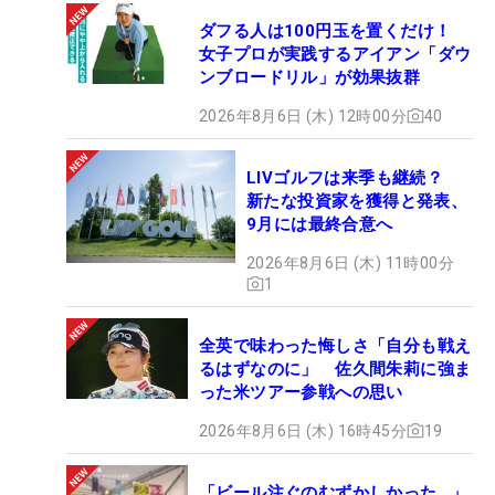
デル『241CB』を使用している。20球ほど打ってす
ダフる人は100円玉を置くだけ！
ぐに投入を決め、「抜けがいい」というお気に入り
女子プロが実践するアイアン「ダウ
ンブロードリル」が効果抜群
のクラブになっている。
2026年8月6日 (木) 12時00分
40
今大会は高速かつ起伏の読みづらいグリーンに苦し
む選手が多いなか、吉田の平均パットは「26.00」
LIVゴルフは来季も継続？
で全体1位を記録した。もともとパター巧者なのは
新たな投資家を獲得と発表、
9月には最終合意へ
言うまでもないが、2位の「27.33」に大差をつけて
いる。握っていたのはオデッセイのパター『ジラフ
2026年8月6日 (木) 11時00分
1
ビームDW』。最も難しい17番を3日とも1パットの
パーで切り抜けるなど勝負所で冴え、3パットは最
全英で味わった悔しさ「自分も戦え
終日の3番のわずか1つだった。
るはずなのに」 佐久間朱莉に強ま
った米ツアー参戦への思い
【吉田優利の優勝セッティング】
2026年8月6日 (木) 16時45分
19
1W：ブリヂストン B1ST（10.5度／スピーダーNX
グリーン 50S）
「ビール注ぐのむずかしかった…」