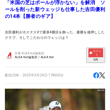
「米国の芝はボールが浮かない」を解消 ソ
ールを削った新ウェッジも仕事した吉田優利
の14本【勝者のギア】
吉田優利がホステスVで通算4勝目を飾った。優勝を後押しした
クラブ、そしてこだわりのウェッジは？
コメン
所属
ALBA Net編集部
ト
ALBA Net編集部
/
ALBA Net
0
件
配信日時：
2025年3月24日 17時02分