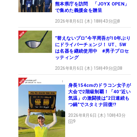
熊本県庁を訪問 「JOYX OPEN」
で集めた義援金を贈呈
2026年8月6日 (木) 18時43分
8
“替えないプロ”今平周吾が10年ぶり
にドライバーチェンジ！ UT、5W
は名器を継続使用中 #男子プロセ
ッティング
2026年8月6日 (木) 15時49分
38
身長154cmのドラコン女子が
大会で2階級制覇！「40°近い
気温」の激闘後は“2日連続も
つ鍋”でスタミナ回復!?
2026年8月6日 (木) 10時43分
9