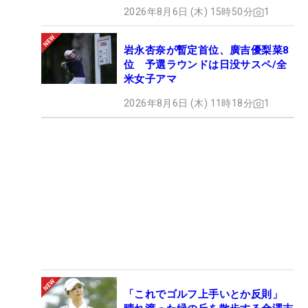
2026年8月6日 (木) 15時50分
1
岩永杏奈が暫定首位、廣吉優梨菜8
位 予選ラウンドは日没サスペ/全
米女子アマ
2026年8月6日 (木) 11時18分
1
「これでゴルフ上手いとか反則」