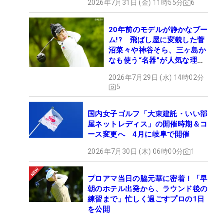
2026年7月31日 (金) 11時55分
6
20年前のモデルが静かなブー
ム!? 飛ばし屋に変貌した菅
沼菜々や神谷そら、三ヶ島か
なも使う“名器”が人気な理由
【ツアープロたちの“飛ばし
2026年7月29日 (水) 14時02分
ギア”】
5
国内女子ゴルフ「大東建託・いい部
屋ネットレディス」の開催時期＆コ
ース変更へ 4月に岐阜で開催
2026年7月30日 (木) 06時00分
1
プロアマ当日の脇元華に密着！「早
朝のホテル出発から、ラウンド後の
練習まで」忙しく過ごすプロの1日
を公開