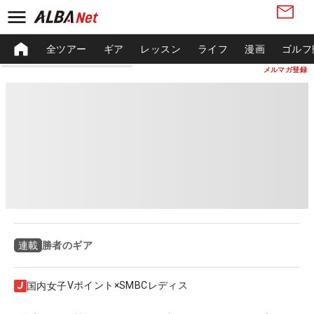
全ツアー
ギア
レッスン
ライフ
漫画
ゴルフ
メルマガ登録
勝者のギア
連載
Vポイント×SMBCレディス
国内女子