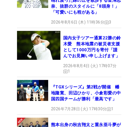
晴れ渡った緑の丘を散歩する金澤志
奈、抜群のスタイルに「8頭身！」
「可愛いにも程がある」
2026年8月6日 (木) 11時36分
3
国内女子ツアー通算22勝の鈴
木愛 熊本地震の被災者支援
として1000万円を寄付「謹
んでお見舞い申し上げます」
2026年8月4日 (火) 17時07分
1
『TGXシリーズ』第2戦が開催 幡
地隆寛、田辺ひかり、小倉彩愛の中
国四国チームが勝利「最高です」
2026年7月28日 (火) 17時30分
1
熊本出身の秋吉翔太と重永亜斗夢が