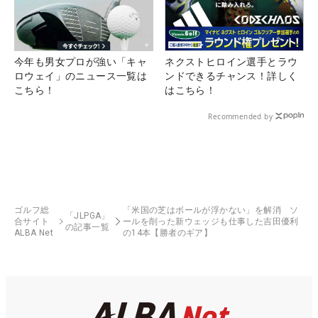
今年も男女プロが強い「キャ
ネクストヒロイン選手とラウ
ロウェイ」のニュース一覧は
ンドできるチャンス！詳しく
こちら！
はこちら！
Recommended by
ゴルフ総
「米国の芝はボールが浮かない」を解消 ソ
「JLPGA」
合サイト
ールを削った新ウェッジも仕事した吉田優利
の記事一覧
ALBA Net
の14本【勝者のギア】