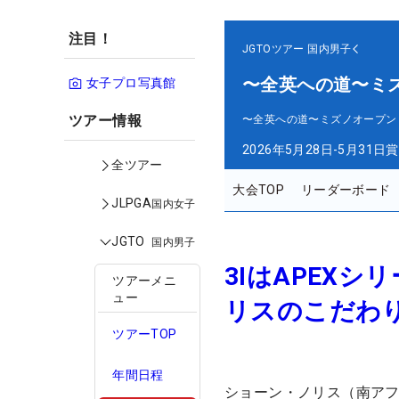
注目！
JGTOツアー
国内男子
〜全英への道〜ミ
女子プロ写真館
ツアー情報
〜全英への道〜ミズノオープン
2026年5月28日-5月31日
賞
全ツアー
大会TOP
リーダーボード
JLPGA
国内女子
JGTO
国内男子
3IはAPEX
ツアーメニ
ュー
リスのこだわり
ツアーTOP
年間日程
ショーン・ノリス（南アフ