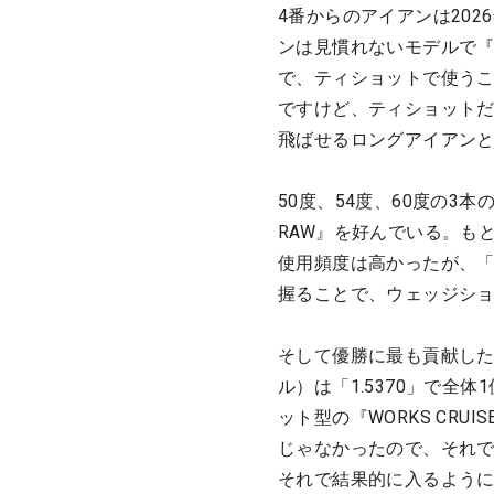
4番からのアイアンは20
ンは見慣れないモデルで『A
で、ティショットで使うこ
ですけど、ティショットだと
飛ばせるロングアイアン
50度、54度、60度の3
RAW』を好んでいる。も
使用頻度は高かったが、「
握ることで、ウェッジシ
そして優勝に最も貢献した
ル）は「1.5370」で全
ット型の『WORKS CRUI
じゃなかったので、それ
それで結果的に入るよう