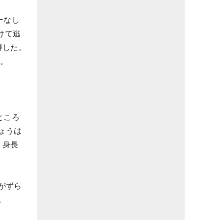
ーなし
けて逃
得した。
た。
ところ
ょうは
。身長
がずら
。