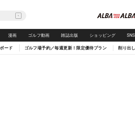
漫画
ゴルフ動画
雑誌出版
ショッピング
SN
ボード
ゴルフ場予約／毎週更新！限定優待プラン
削り出