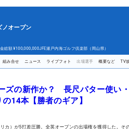
ズノオープン
金総額
¥100,000,000
JFE瀬戸内海ゴルフ倶楽部（岡山県）
組み合せ
ニュース
ライブフォト
出場選手
概要など
TV
シリーズの新作か？ 長尺パター使い
の14本【勝者のギア】
リカ）が5打差圧勝。全英オープンの出場権を獲得した。そ