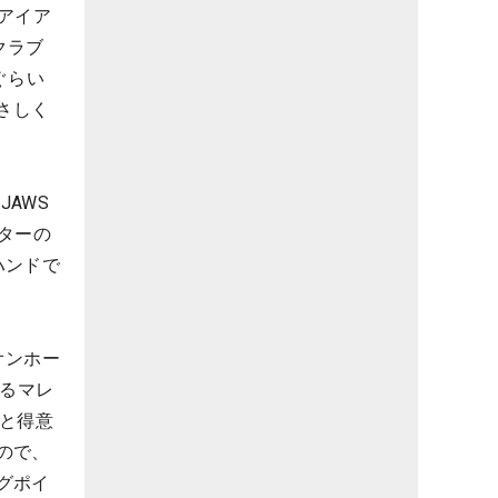
番アイア
クラブ
ぐらい
さしく
JAWS
ターの
ハンドで
オンホー
けるマレ
もと得意
ので、
グポイ