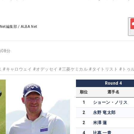
 Net編集部
/
ALBA Net
時08分
ス
#
キャロウェイ
#
オデッセイ
#
三菱ケミカル
#
タイトリスト
#
トゥ
Round
4
順位
選手名
1
ショーン・ノリス
2
永野 竜太郎
2
米澤 蓮
4
比嘉 一貴