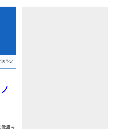
放送予定
・ノ
の優勝ギ