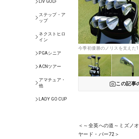
LIV GOLF
ステップ・ア
ップ
ネクストヒロ
イン
今季初優勝のノリスを支えた14
PGAシニア
ACNツアー
アマチュア・
この記事
他
LADY GO CUP
＜～全英への道～ミズノオー
ヤード・パー72＞