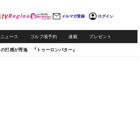
メルマガ登録
ログイン
Sニュース
ゴルフ場予約
連載
プレゼント
しの打感が秀逸 『トゥーロンパター』