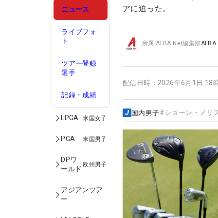
アに迫った。
ニュース
ライブフォ
ト
所属
ALBA Net編集部
ALBA
ツアー登録
選手
配信日時：
2026年6月1日 18
記録・成績
#
ショーン・ノリ
国内男子
LPGA
米国女子
PGA
米国男子
DPワ
欧州男子
ールド
アジアンツア
ー