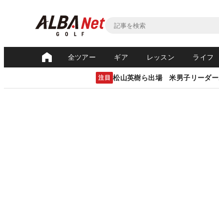
全ツアー
ギア
レッスン
ライフ
松山英樹ら出場 米男子リーダー
注目