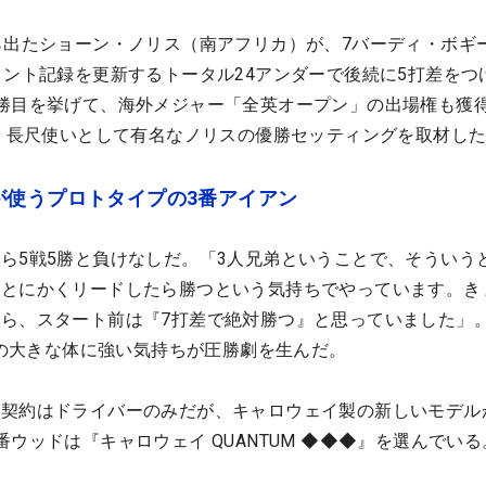
ら出たショーン・ノリス（南アフリカ）が、7バーディ・ボギ
メント記録を更新するトータル24アンダーで後続に5打差をつ
勝目を挙げて、海外メジャー「全英オープン」の出場権も獲
し、長尺使いとして有名なノリスの優勝セッティングを取材し
が使うプロトタイプの3番アイアン
ら5戦5勝と負けなしだ。「3人兄弟ということで、そういう
。とにかくリードしたら勝つという気持ちでやっています。き
ら、スタート前は『7打差で絶対勝つ』と思っていました」
キロの大きな体に強い気持ちが圧勝劇を生んだ。
、契約はドライバーのみだが、キャロウェイ製の新しいモデル
ウッドは『キャロウェイ QUANTUM ◆◆◆』を選んでいる