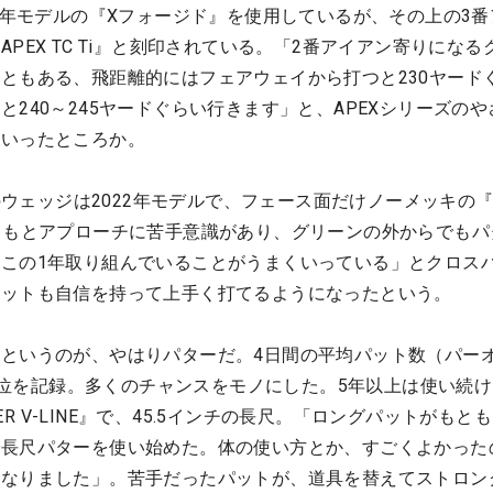
26年モデルの『Xフォージド』を使用しているが、その上の3
PEX TC Ti』と刻印されている。「2番アイアン寄りになる
ともある、飛距離的にはフェアウェイから打つと230ヤード
240～245ヤードぐらい行きます」と、APEXシリーズのや
といったところか。
本のウェッジは2022年モデルで、フェース面だけノーメッキの『
ともとアプローチに苦手意識があり、グリーンの外からでもパ
この1年取り組んでいることがうまくいっている」とクロス
ョットも自信を持って上手く打てるようになったという。
というのが、やはりパターだ。4日間の平均パット数（パー
体1位を記録。多くのチャンスをモノにした。5年以上は使い続
SER V-LINE』で、45.5インチの長尺。「ロングパットがもと
で長尺パターを使い始めた。体の使い方とか、すごくよかった
になりました」。苦手だったパットが、道具を替えてストロン