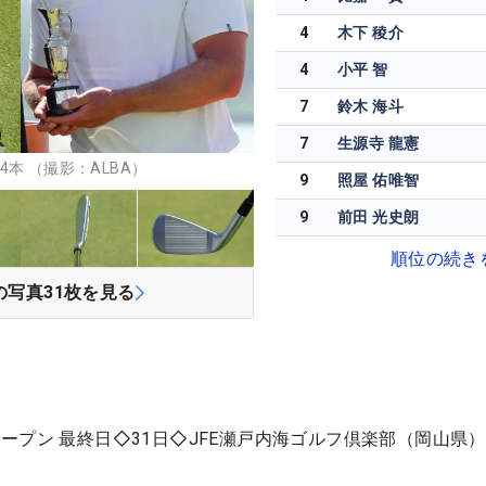
4
木下 稜介
4
小平 智
7
鈴木 海斗
7
生源寺 龍憲
本 （撮影：ALBA）
9
照屋 佑唯智
9
前田 光史朗
順位の続き
の写真
31
枚を見る
プン 最終日◇31日◇JFE瀬戸内海ゴルフ倶楽部（岡山県）◇