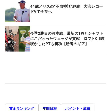
44歳ノリスの“不敗神話”継続 大会レコー
ドVで全英へ
今季2勝目の河本結、最新の1Wとシャフト
にこだわったウェッジが貢献 ロフト0.5度
寝かしたPTも奏功【勝者のギア】
賞金ランキング
年間日程
ポイント・成績