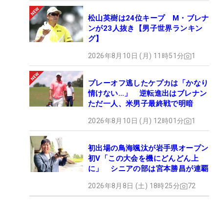
松山英樹は24位キープ M・ブレナ
ンが23人抜き【男子世界ランキン
グ】
2026年8月10日 (月) 11時51分
1
プレーオフ逃したケプカは「かなり
情けない…」 逆転進出はブレナン
ただ一人、米男子最終戦で明暗
2026年8月10日 (月) 12時01分
1
初出場の鳥海颯汰が岩手県オープン
初V「この大会を機にどんどん上
に」 シニアの部は宮本勝昌が連覇
2026年8月8日 (土) 18時25分
72