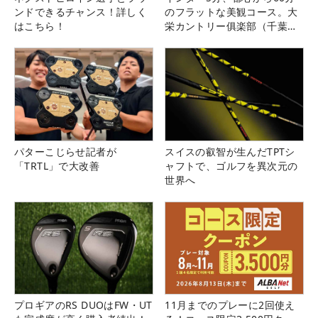
ンドできるチャンス！詳しく
のフラットな美観コース。大
はこちら！
栄カントリー俱楽部（千葉
県）
パターこじらせ記者が
スイスの叡智が生んだTPTシ
「TRTL」で大改善
ャフトで、ゴルフを異次元の
世界へ
プロギアのRS DUOはFW・UT
11月までのプレーに2回使え