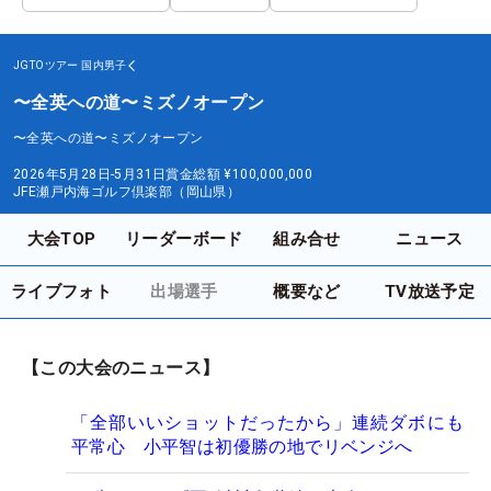
JGTOツアー
国内男子
〜全英への道〜ミズノオープン
〜全英への道〜ミズノオープン
2026年5月28日-5月31日
賞金総額
¥100,000,000
JFE瀬戸内海ゴルフ倶楽部（岡山県）
大会TOP
リーダーボード
組み合せ
ニュース
ライブフォト
出場選手
概要など
TV放送予定
【この大会のニュース】
「全部いいショットだったから」連続ダボにも
平常心 小平智は初優勝の地でリベンジへ