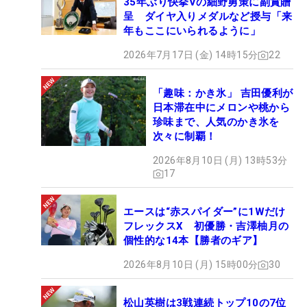
35年ぶり快挙Vの細野勇策に副賞贈
呈 ダイヤ入りメダルなど授与「来
年もここにいられるように」
2026年7月17日 (金) 14時15分
22
「趣味：かき氷」 吉田優利が
日本滞在中にメロンや桃から
珍味まで、人気のかき氷を
次々に制覇！
2026年8月10日 (月) 13時53分
17
エースは“赤スパイダー”に1Wだけ
フレックスX 初優勝・吉澤柚月の
個性的な14本【勝者のギア】
2026年8月10日 (月) 15時00分
30
松山英樹は3戦連続トップ10の7位