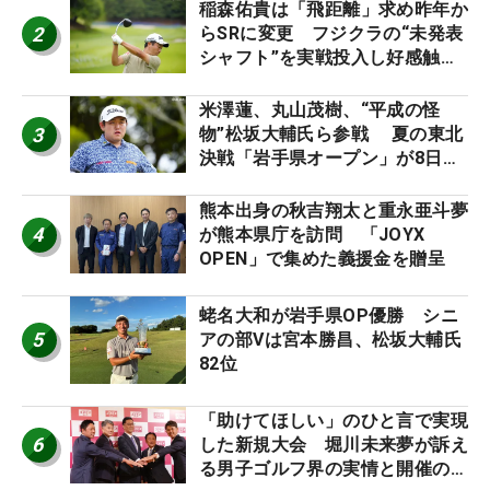
稲森佑貴は「飛距離」求め昨年か
2
らSRに変更 フジクラの“未発表
シャフト”を実戦投入し好感触
「つかまえにいける」【男子ツア
ーのヒトネタ！】
米澤蓮、丸山茂樹、“平成の怪
3
物”松坂大輔氏ら参戦 夏の東北
決戦「岩手県オープン」が8日開
幕
熊本出身の秋吉翔太と重永亜斗夢
4
が熊本県庁を訪問 「JOYX
OPEN」で集めた義援金を贈呈
蛯名大和が岩手県OP優勝 シニ
5
アの部Vは宮本勝昌、松坂大輔氏
82位
「助けてほしい」のひと言で実現
6
した新規大会 堀川未来夢が訴え
る男子ゴルフ界の実情と開催の舞