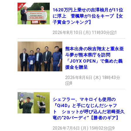
1620万円上乗せの吉澤柚月が11位
に浮上 菅楓華が1位をキープ【女
子賞金ランキング】
2026年8月10日 (月) 11時30分
1
熊本出身の秋吉翔太と重永亜
斗夢が熊本県庁を訪問
「JOYX OPEN」で集めた義
援金を贈呈
2026年8月6日 (木) 18時43分
8
シェフラー、マキロイも使用の
『Qi4D』と手になじんだシャフ
ト ショットが呼び込んだ岩﨑亜久
竜の“20バーディ”【勝者のギア】
2026年7月6日 (月) 15時02分
9