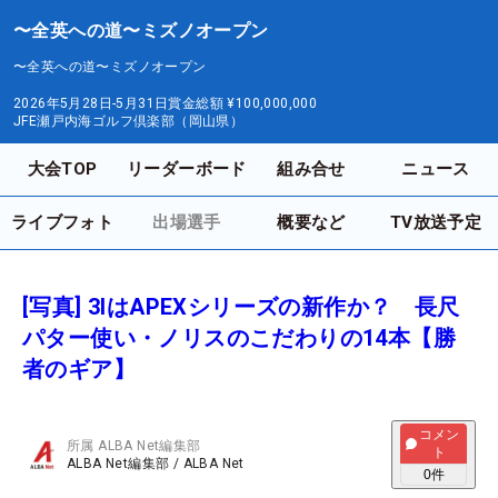
〜全英への道〜ミズノオープン
〜全英への道〜ミズノオープン
2026年5月28日-5月31日
賞金総額
¥100,000,000
JFE瀬戸内海ゴルフ倶楽部（岡山県）
大会TOP
リーダーボード
組み合せ
ニュース
ライブフォト
出場選手
概要など
TV放送予定
[写真] 3IはAPEXシリーズの新作か？ 長尺
パター使い・ノリスのこだわりの14本【勝
者のギア】
コメン
所属
ALBA Net編集部
ト
ALBA Net編集部
/
ALBA Net
0
件