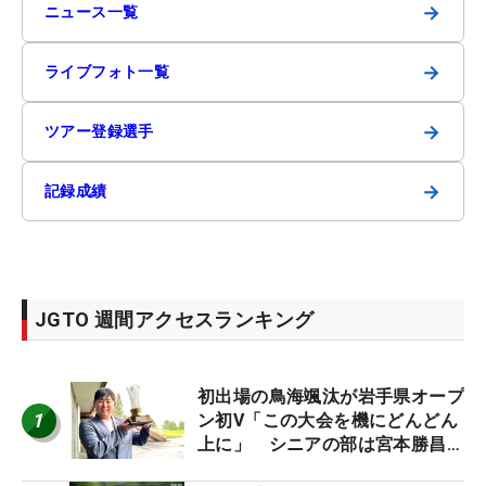
→
ニュース一覧
→
ライブフォト一覧
→
ツアー登録選手
→
記録成績
JGTO 週間アクセスランキング
初出場の鳥海颯汰が岩手県オープ
1
ン初V「この大会を機にどんどん
上に」 シニアの部は宮本勝昌が
連覇