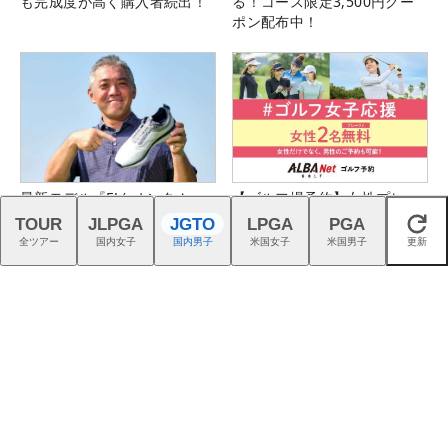
も完成度が高く購入者続出！
る！コース限定3,500円クー
ポン配布中！
最新モデル『FJクオンタム』
【ゴルフ場予約】女性プレー
を石井良介プロがチェック
フィ2名無料プランが予約でき
TOUR
JLPGA
JGTO
LPGA
PGA
閉じる
る！
全ツアー
国内女子
国内男子
米国女子
米国男子
更新
猛暑を乗り切る！ こだわり機
『G740』アイアンが引き出
能派パンツ4選
す“反則級”の寛容性と飛びは