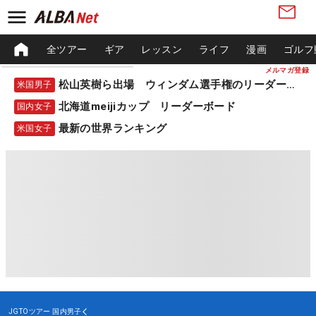
全ツアー
ギア
レッスン
ライフ
漫画
ゴルフ
メルマガ登録
松山英樹ら出場 ウィンダム選手権のリーダーボード
米国男子
北海道meijiカップ リーダーボード
国内女子
最新の世界ランキング
米国女子
JGTOツアー
国内男子