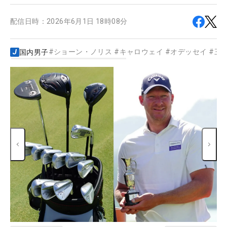
配信日時：
2026年6月1日 18時08分
#
ショーン・ノリス
#
キャロウェイ
#
オデッセイ
#
三
国内男子