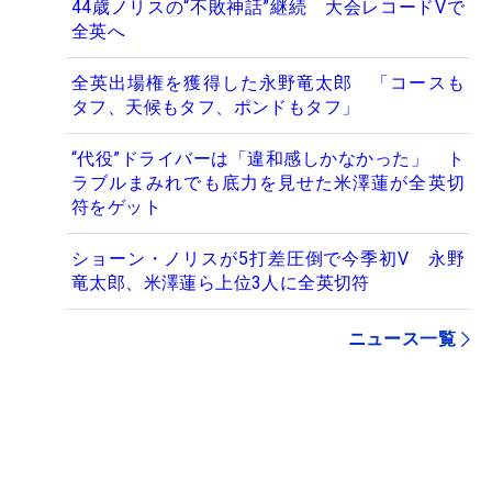
44歳ノリスの“不敗神話”継続 大会レコードVで
全英へ
全英出場権を獲得した永野竜太郎 「コースも
タフ、天候もタフ、ポンドもタフ」
“代役”ドライバーは「違和感しかなかった」 ト
ラブルまみれでも底力を見せた米澤蓮が全英切
符をゲット
ショーン・ノリスが5打差圧倒で今季初V 永野
竜太郎、米澤蓮ら上位3人に全英切符
ニュース一覧