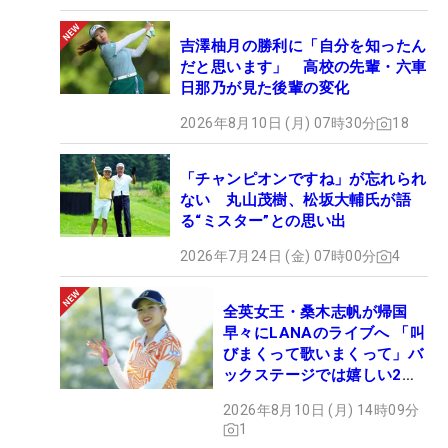
吉澤柚月の勝利に「自分を知ったん
だと思います」 高校の先輩・六車
日那乃が見た後輩の変化
2026年8月10日 (月) 07時30分
18
「チャンピオンですね」が忘れられ
ない 丸山茂樹、松坂大輔氏が語
る“ミスター”との思い出
2026年7月24日 (金) 07時00分
4
全英女王・桑木志帆が帰国
早々にLANAのライブへ 「叫
びまくって歌いまくって」バ
ックステージでは嬉しい2シ
ョットも！
2026年8月10日 (月) 14時09分
1