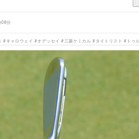
時08分
ス
#
キャロウェイ
#
オデッセイ
#
三菱ケミカル
#
タイトリスト
#
トゥ