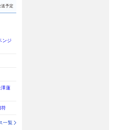
放送予定
ベンジ
」
米澤蓮
切符
ス一覧