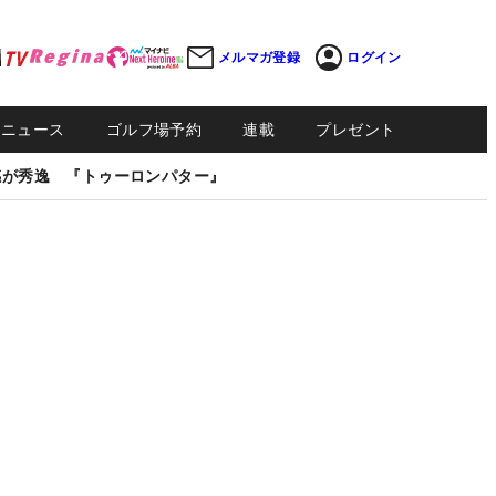
メルマガ登録
ログイン
Sニュース
ゴルフ場予約
連載
プレゼント
感が秀逸 『トゥーロンパター』