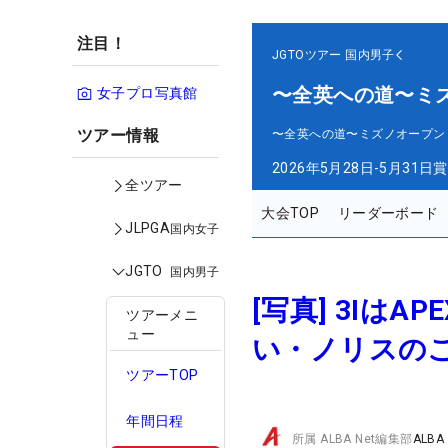
注目！
JGTOツアー
国内男子
〜全英への道〜ミ
女子プロ写真館
ツアー情報
〜全英への道〜ミズノオープン
2026年5月28日-5月31日
賞
全ツアー
大会TOP
リーダーボード
JLPGA
国内女子
JGTO
国内男子
[写真] 3Iは
ツアーメニ
ュー
い・ノリスのこ
ツアーTOP
年間日程
所属
ALBA Net編集部
ALBA