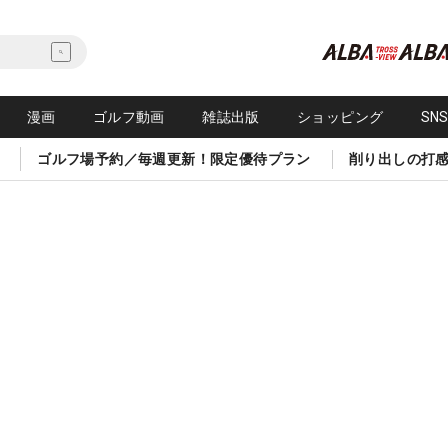
漫画
ゴルフ動画
雑誌出版
ショッピング
SN
ゴルフ場予約／毎週更新！限定優待プラン
削り出しの打