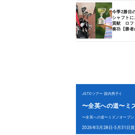
今季2勝目
シャフトに
貢献 ロフト
奏功【勝者
JGTOツアー
国内男子
〜全英への道〜ミ
〜全英への道〜ミズノオープン
2026年5月28日-5月31日
賞