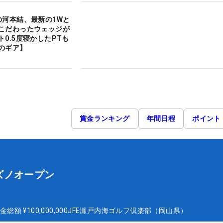
の河本結、最新の1Wと
こだわったウェッジが
0.5度寝かしたPTも
のギア】
賞金ランキング
年間日程
ポイント
ズノオープン
金総額
¥100,000,000
JFE瀬戸内海ゴルフ倶楽部（岡山県）