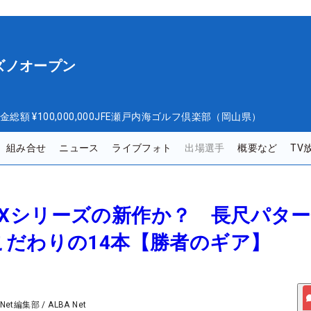
ズノオープン
金総額
¥100,000,000
JFE瀬戸内海ゴルフ倶楽部（岡山県）
組み合せ
ニュース
ライブフォト
出場選手
概要など
TV
APEXシリーズの新作か？ 長尺パタ
だわりの14本【勝者のギア】
 Net編集部
/
ALBA Net