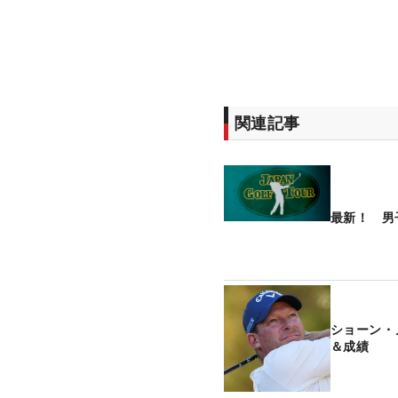
関連記事
最新！ 男
ショーン・
＆成績