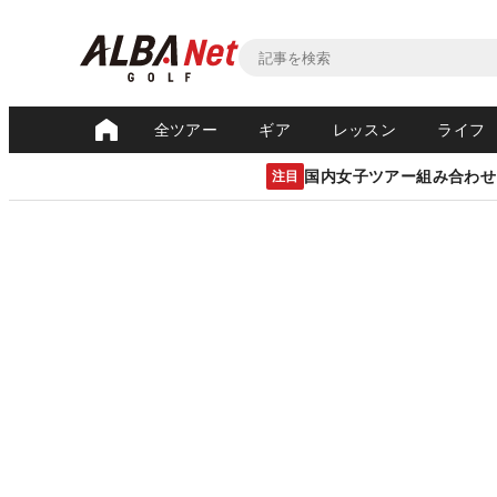
全ツアー
ギア
レッスン
ライフ
国内女子ツアー組み合わせ
注目