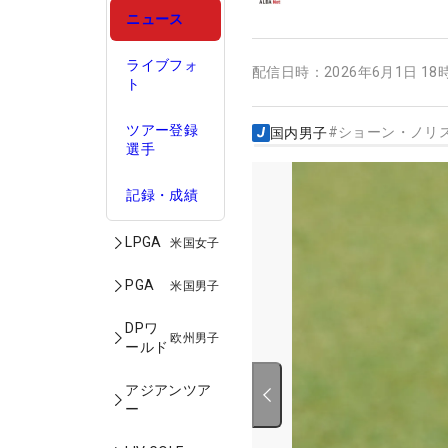
ニュース
ライブフォ
配信日時：
2026年6月1日 18
ト
ツアー登録
#
ショーン・ノリ
国内男子
選手
記録・成績
LPGA
米国女子
PGA
米国男子
DPワ
欧州男子
ールド
アジアンツア
ー