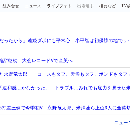
組み合せ
ニュース
ライブフォト
出場選手
概要など
TV
だったから」連続ダボにも平常心 小平智は初優勝の地でリ
神話”継続 大会レコードVで全英へ
た永野竜太郎 「コースもタフ、天候もタフ、ポンドもタフ
は「違和感しかなかった」 トラブルまみれでも底力を見せた
5打差圧倒で今季初V 永野竜太郎、米澤蓮ら上位3人に全英
ニュー