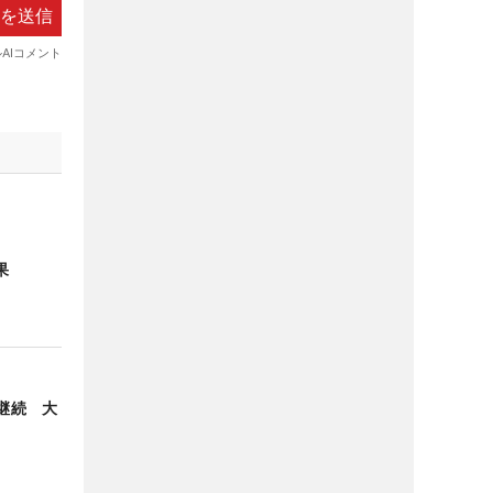
果
”継続 大