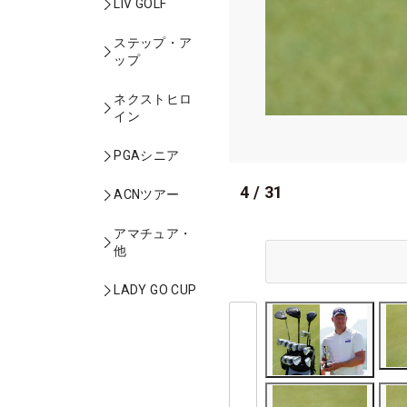
LIV GOLF
ステップ・ア
ップ
ネクストヒロ
イン
PGAシニア
4
/
31
ACNツアー
アマチュア・
他
LADY GO CUP