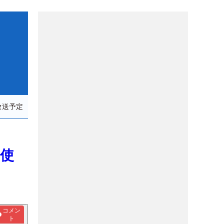
放送予定
ー使
コメン
ト