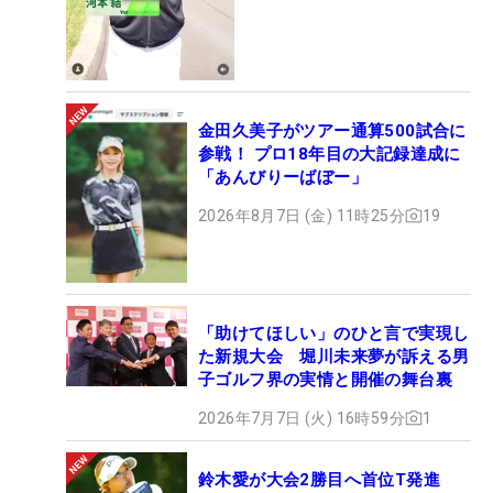
金田久美子がツアー通算500試合に
参戦！ プロ18年目の大記録達成に
「あんびりーばぼー」
2026年8月7日 (金) 11時25分
19
「助けてほしい」のひと言で実現し
た新規大会 堀川未来夢が訴える男
子ゴルフ界の実情と開催の舞台裏
2026年7月7日 (火) 16時59分
1
鈴木愛が大会2勝目へ首位T発進