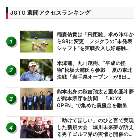
JGTO 週間アクセスランキング
稲森佑貴は「飛距離」求め昨年か
1
らSRに変更 フジクラの“未発表
シャフト”を実戦投入し好感触
「つかまえにいける」【男子ツア
ーのヒトネタ！】
米澤蓮、丸山茂樹、“平成の怪
2
物”松坂大輔氏ら参戦 夏の東北
決戦「岩手県オープン」が8日開
幕
熊本出身の秋吉翔太と重永亜斗夢
3
が熊本県庁を訪問 「JOYX
OPEN」で集めた義援金を贈呈
「助けてほしい」のひと言で実現
4
した新規大会 堀川未来夢が訴え
る男子ゴルフ界の実情と開催の舞