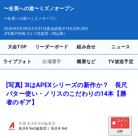
〜全英への道〜ミズノオープン
〜全英への道〜ミズノオープン
2026年5月28日-5月31日
賞金総額
¥100,000,000
JFE瀬戸内海ゴルフ倶楽部（岡山県）
大会TOP
リーダーボード
組み合せ
ニュース
ライブフォト
出場選手
概要など
TV放送予定
[写真] 3IはAPEXシリーズの新作か？ 長尺
パター使い・ノリスのこだわりの14本【勝
者のギア】
コメン
所属
ALBA Net編集部
ト
ALBA Net編集部
/
ALBA Net
0
件