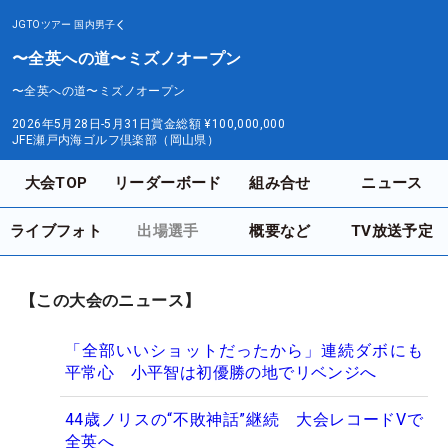
JGTOツアー
国内男子
〜全英への道〜ミズノオープン
〜全英への道〜ミズノオープン
2026年5月28日-5月31日
賞金総額
¥100,000,000
JFE瀬戸内海ゴルフ倶楽部（岡山県）
大会TOP
リーダーボード
組み合せ
ニュース
ライブフォト
出場選手
概要など
TV放送予定
【この大会のニュース】
「全部いいショットだったから」連続ダボにも
平常心 小平智は初優勝の地でリベンジへ
44歳ノリスの“不敗神話”継続 大会レコードVで
全英へ