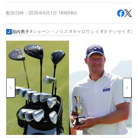
配信日時：
2026年6月1日 18時08分
#
ショーン・ノリス
#
キャロウェイ
#
オデッセイ
#
三
国内男子