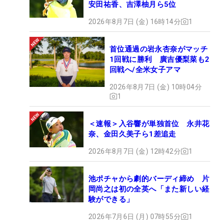
安田祐香、吉澤柚月ら5位
2026年8月7日 (金) 16時14分
1
首位通過の岩永杏奈がマッチ
1回戦に勝利 廣吉優梨菜も2
回戦へ/全米女子アマ
2026年8月7日 (金) 10時04分
1
＜速報＞入谷響が単独首位 永井花
奈、金田久美子ら1差追走
2026年8月7日 (金) 12時42分
1
池ポチャから劇的バーディ締め 片
岡尚之は初の全英へ「また新しい経
験ができる」
2026年7月6日 (月) 07時55分
1