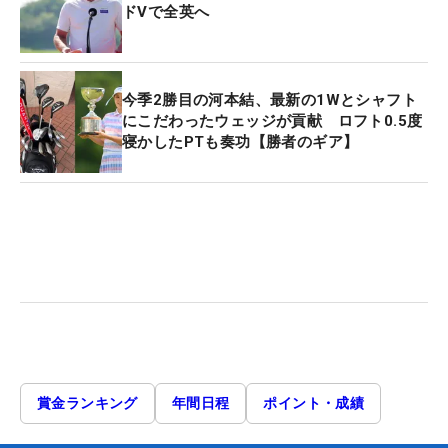
ドVで全英へ
今季2勝目の河本結、最新の1Wとシャフト
にこだわったウェッジが貢献 ロフト0.5度
寝かしたPTも奏功【勝者のギア】
賞金ランキング
年間日程
ポイント・成績