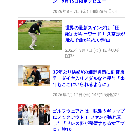
ン、9月15日限定デビュー
2026年8月7日 (金) 14時28分
64
世界の最新スイングは「圧
縮」がキーワード！ 久常涼が
飛んで曲がらない理由
2026年8月7日 (金) 12時00分
35
35年ぶり快挙Vの細野勇策に副賞贈
呈 ダイヤ入りメダルなど授与「来
年もここにいられるように」
2026年7月17日 (金) 14時15分
22
ゴルフウェアとは一味違うギャップ
にノックアウト！ ファンが惚れ直
した「ドレス姿が完璧すぎる女子プ
ロ」神10