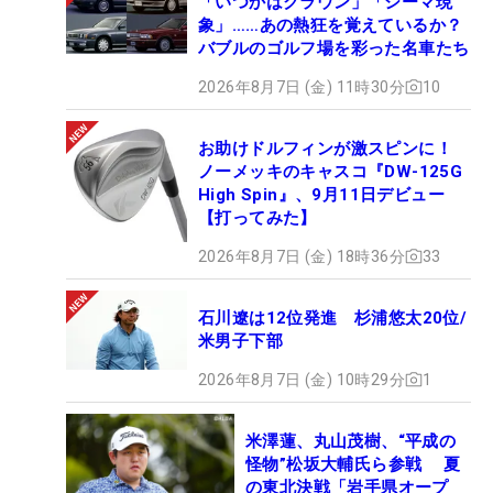
「いつかはクラウン」「シーマ現
象」……あの熱狂を覚えているか？
バブルのゴルフ場を彩った名車たち
2026年8月7日 (金) 11時30分
10
お助けドルフィンが激スピンに！
ノーメッキのキャスコ『DW-125G
High Spin』、9月11日デビュー
【打ってみた】
2026年8月7日 (金) 18時36分
33
石川遼は12位発進 杉浦悠太20位/
米男子下部
2026年8月7日 (金) 10時29分
1
米澤蓮、丸山茂樹、“平成の
怪物”松坂大輔氏ら参戦 夏
の東北決戦「岩手県オープ