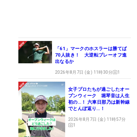
「61」マークのホスラーは勝てば
70人抜き！ 大逆転プレーオフ進
出なるか
2026年8月7日 (金) 11時30分
1
女子プロたちが過ごしたオー
プンウィーク 堀琴音は人生
初の…！ 六車日那乃は新幹線
でとんぼ返り…！
2026年8月7日 (金) 11時57分
1