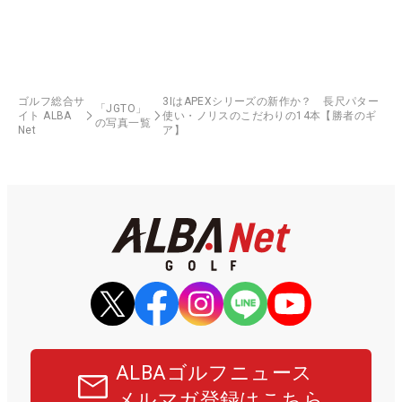
ゴルフ総合サ
3IはAPEXシリーズの新作か？ 長尺パター
「JGTO」
イト ALBA
使い・ノリスのこだわりの14本【勝者のギ
の写真一覧
Net
ア】
ALBAゴルフニュース
メルマガ登録はこちら