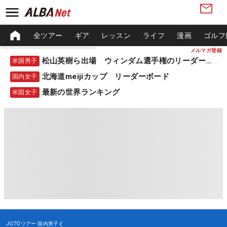
全ツアー
ギア
レッスン
ライフ
漫画
ゴルフ
メルマガ登録
松山英樹ら出場 ウィンダム選手権のリーダーボード
米国男子
北海道meijiカップ リーダーボード
国内女子
最新の世界ランキング
米国女子
JGTOツアー
国内男子