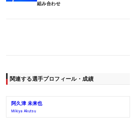
に見せてもらうと、ソールに3つの可変ウェイトが
組み合わせ
付く同社の『Qi4D TOUR』で、ロフト角は14度の表
示。フェースもチタンとのことで、通常のステンレ
スよりも初速性能の高さもあることが予想される。
大胆なクラブ変更を検討する理由はやはり“全英”に
ある。「会場は変わっても、あの雰囲気は何度も体
験したいし、何回もリベンジしたいという気持ちが
芽生えた。日本の試合で、全英への枠が3つもある
というのはものすごい大きいこと。せっかくだから
関連する選手プロフィール・成績
こそ、そこに滑り込みたい」。あす、コース攻略の
カギとなるティショットをドライバーで攻めるの
か、新兵器で挑むのかにも注目したい。（文・杉本
阿久津 未来也
夏希）
Mikiya Akutsu