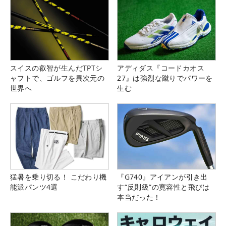
スイスの叡智が生んだTPTシ
アディダス『コードカオス
ャフトで、ゴルフを異次元の
27』は強烈な蹴りでパワーを
世界へ
生む
猛暑を乗り切る！ こだわり機
『G740』アイアンが引き出
能派パンツ4選
す“反則級”の寛容性と飛びは
本当だった！