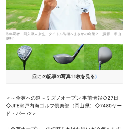
昨年覇者・阿久津未来也、タイトル防衛へまさかの奇策？ （撮影：米山
聡明）
この記事の写真
11
枚を見る
＜～全英への道～ミズノオープン 事前情報◇27日
◇JFE瀬戸内海ゴルフ倶楽部（岡山県）◇7480ヤー
ド・パー72＞