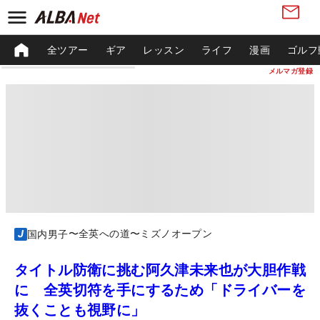
全ツアー
ギア
レッスン
ライフ
漫画
ゴルフ
メルマガ登録
〜全英への道〜ミズノオープン
国内男子
タイトル防衛に挑む阿久津未来也が大胆作戦
に 全英切符を手にするため「ドライバーを
抜くことも視野に」