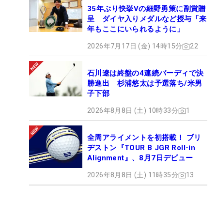
35年ぶり快挙Vの細野勇策に副賞贈
呈 ダイヤ入りメダルなど授与「来
年もここにいられるように」
2026年7月17日 (金) 14時15分
22
石川遼は終盤の4連続バーディで決
勝進出 杉浦悠太は予選落ち/米男
子下部
2026年8月8日 (土) 10時33分
1
全周アライメントを初搭載！ ブリ
ヂストン『TOUR B JGR Roll-in
Alignment』、8月7日デビュー
2026年8月8日 (土) 11時35分
13