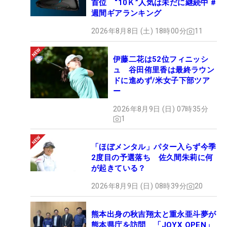
首位 “10Ｋ”人気は未だに継続中 #
週間ギアランキング
2026年8月8日 (土) 18時00分
11
伊藤二花は52位フィニッシ
ュ 谷田侑里香は最終ラウン
ドに進めず/米女子下部ツア
ー
2026年8月9日 (日) 07時35分
1
「ほぼメンタル」パター入らず今季
2度目の予選落ち 佐久間朱莉に何
が起きている？
2026年8月9日 (日) 08時39分
20
熊本出身の秋吉翔太と重永亜斗夢が
熊本県庁を訪問 「JOYX OPEN」