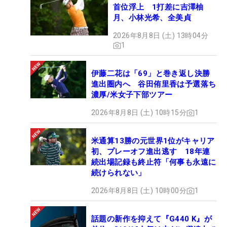
首位浮上 1打差に吉澤柚
月、小林光希、全美貞
2026年8月8日 (土) 13時04分
1
伊藤二花は「69」と巻き返し決勝
進出圏内へ 谷田侑里香は予選落ち
濃厚/米女子下部ツアー
2026年8月8日 (土) 10時15分
1
米通算13勝の元世界1位がキャリア
初、プレーオフ進出逃す 18年連
続出場記録も終止符「何事も永遠に
続けられない」
2026年8月8日 (土) 10時00分
1
話題の新作を抑えて『G440 K』が