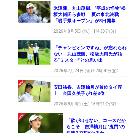
米澤蓮、丸山茂樹、“平成の怪物”松
坂大輔氏ら参戦 夏の東北決戦
「岩手県オープン」が8日開幕
2026年8月5日 (水) 11時30分
1
「チャンピオンですね」が忘れられ
ない 丸山茂樹、松坂大輔氏が語
る“ミスター”との思い出
2026年7月24日 (金) 07時00分
4
安田祐香、吉澤柚月が首位タイ浮
上 金田久美子が1差3位
2026年8月8日 (土) 16時21分
1
「欲が出せない」コースだか
らこそ 吉澤柚月は“鬼門”の