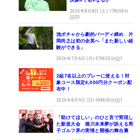
決勝Rで初Vなるか
2026年8月8日 (土) 17時58分
20
池ポチャから劇的バーディ締め 片
岡尚之は初の全英へ「また新しい経
験ができる」
2026年7月6日 (月) 07時55分
1
2組7名以上のプレーに使える！対
象コース限定4,000円分クーポン配
布中！
2026年8月9日 (日) 06時00分
1
「助けてほしい」のひと言で実現し
た新規大会 堀川未来夢が訴える男
子ゴルフ界の実情と開催の舞台裏