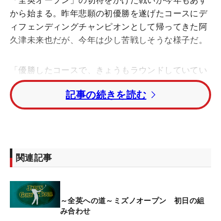
「全英オープン」の切符をかけた戦いが今年もあす
から始まる。昨年悲願の初優勝を遂げたコースにデ
ィフェンディングチャンピオンとして帰ってきた阿
久津未来也だが、今年は少し苦戦しそうな様子だ。
「優勝したコースで、きょうもラウンドしていてい
いイメージのホールがありました。ただ、スイング
記事の続きを読む
でイメージとかみ合っていない部分があって、今年
はなかなかタフな戦いになりそうです」
阿久津がこう話すのは、ドライバーショットに悩み
があるから。「前澤杯くらいからちょっとおかしく
関連記事
て。振って曲がるならいいんですけど、今は振って
いないのに曲がってしまう。他の部分でごまかして
いても、関西オープンでも日本プロでも、ダボを叩
～全英への道～ミズノオープン 初日の組
いて予選通過に1打届かなかった。ちょっと変に意
み合わせ
識し始めてしまっていますね」。