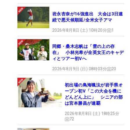
岩永杏奈が16強進出 大会は3日連
続で悪天候順延/全米女子アマ
2026年8月8日 (土) 10時20分
1
同郷・桑木志帆は「雲の上の存
在」 小林光希が全英女王のキャデ
ィとツアー初Vへ
2026年8月9日 (日) 08時03分
20
初出場の鳥海颯汰が岩手県オ
ープン初V「この大会を機に
どんどん上に」 シニアの部
は宮本勝昌が連覇
2026年8月8日 (土) 18時25分
72