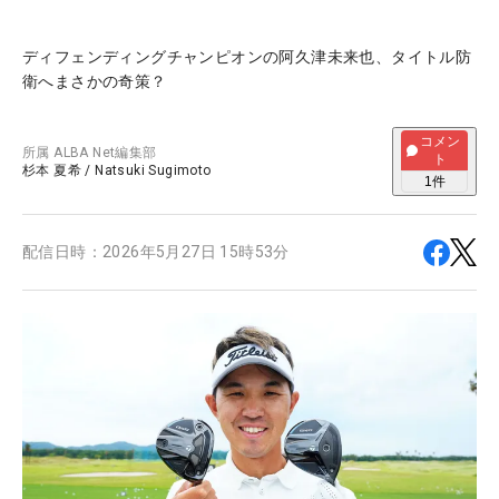
ディフェンディングチャンピオンの阿久津未来也、タイトル防
衛へまさかの奇策？
コメン
所属
ALBA Net編集部
ト
杉本 夏希
/
Natsuki Sugimoto
1
件
配信日時：
2026年5月27日 15時53分