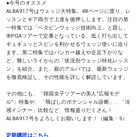
●今号のオススメ
ALBA917号はウェッジ大特集。48ページに渡り、レ
ッスンとギア両方で上達を後押しします。注目の第
一特集では「ベタピンウェッジ技術向上」と題し、
米PGAツアーで定番となっている、低く打ち出して
ギュギュッとスピンを利かせるウェッジ使いに迫り
ます。第二特集ではバンカー越えや左足下がりな
ど、難しいライからの「状況別ウェッジ特化レッス
ン」を紹介。また、銀のアルバでは、最新ウェッジ
を徹底検証し、その性能を詳しく解説しています。
その他にも、「韓国女子ツアーの美人“広報モデ
ル”」特集や、「飛ばしのポテンシャル診断」、「冷
感インナー」比較など、情報盛りだくさん！
ALBA917号をよろしくお願いします！（編集・S）
定期購読はこちら