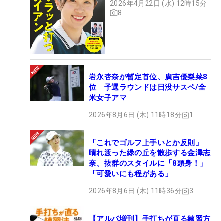
2026年4月22日 (水) 12時15分
8
岩永杏奈が暫定首位、廣吉優梨菜8
位 予選ラウンドは日没サスペ/全
米女子アマ
2026年8月6日 (木) 11時18分
1
「これでゴルフ上手いとか反則」
晴れ渡った緑の丘を散歩する金澤志
奈、抜群のスタイルに「8頭身！」
「可愛いにも程がある」
2026年8月6日 (木) 11時36分
3
【アルバ増刊】手打ちが直る練習方