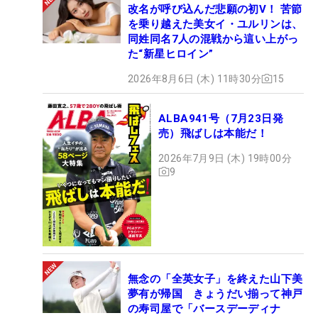
改名が呼び込んだ悲願の初V！ 苦節
を乗り越えた美女イ・ユルリンは、
同姓同名7人の混戦から這い上がっ
た“新星ヒロイン”
2026年8月6日 (木) 11時30分
15
ALBA941号（7月23日発
売）飛ばしは本能だ！
2026年7月9日 (木) 19時00分
9
無念の「全英女子」を終えた山下美
夢有が帰国 きょうだい揃って神戸
の寿司屋で「バースデーディナ