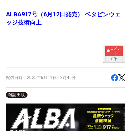
ALBA917号（6月12日発売） ベタピンウェ
ッジ技術向上
コメン
ト
0
件
配信日時：
2025年6月11日 12時45分
雑誌出版