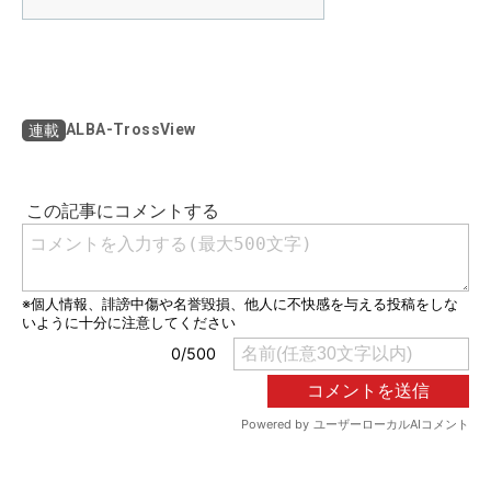
ALBA-TrossView
連載