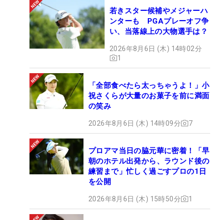
若きスター候補やメジャーハ
ンターも PGAプレーオフ争
い、当落線上の大物選手は？
2026年8月6日 (木) 14時02分
1
「全部食べたら太っちゃうよ！」小
祝さくらが大量のお菓子を前に満面
の笑み
2026年8月6日 (木) 14時09分
7
プロアマ当日の脇元華に密着！「早
朝のホテル出発から、ラウンド後の
練習まで」忙しく過ごすプロの1日
を公開
2026年8月6日 (木) 15時50分
1