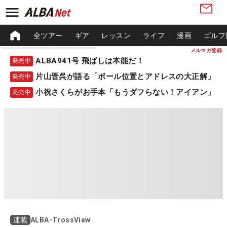
全ツアー
ギア
レッスン
ライフ
漫画
ゴルフ
メルマガ登録
ALBA941号 飛ばしは本能だ！
発売中
片山晋呉が語る「ボール位置とアドレスの大正解」
発売中
小祝さくらがお手本「もうダフらない！アイアン」
発売中
ALBA-TrossView
連載