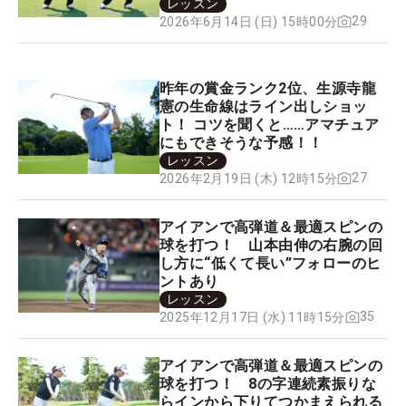
レッスン
29
2026年6月14日 (日) 15時00分
昨年の賞金ランク2位、生源寺龍
憲の生命線はライン出しショッ
ト！ コツを聞くと……アマチュア
にもできそうな予感！！
レッスン
27
2026年2月19日 (木) 12時15分
アイアンで高弾道＆最適スピンの
球を打つ！ 山本由伸の右腕の回
し方に“低くて長い”フォローのヒ
ントあり
レッスン
35
2025年12月17日 (水) 11時15分
アイアンで高弾道＆最適スピンの
球を打つ！ 8の字連続素振りな
らインから下りてつかまえられる