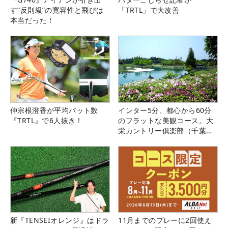
す“反則級”の寛容性と飛びは
「TRTL」で大改善
本当だった！
仲宗根澄香が平均パット数
インター5分、都心から60分
『TRTL』で6人抜き！
のフラットな美観コース。大
栄カントリー俱楽部（千葉
県）
新『TENSEIオレンジ』はドラ
11月までのプレーに2回使え