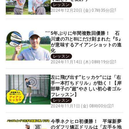
レッスン
1
2024年12月20日 (金) 07時35分
5年ぶりに年間複数回優勝！ 石
川遼の7Iと8Iにだけ刻まれた『S』
が意味するアイアンショットの進
化
レッスン
1
2024年11月14日 (木) 08時19分
左に飛び出す“ヒッカケ”には「右
手一本打ちドリル」が効く！【岸
部華子の“超”やさしい初心者ゴル
フレッスン】
レッスン
1
2024年11月1日 (金) 08時00分
今季ネクヒロ初優勝！ 平塚新夢
のダフリ矯正ドリルは「左手を地