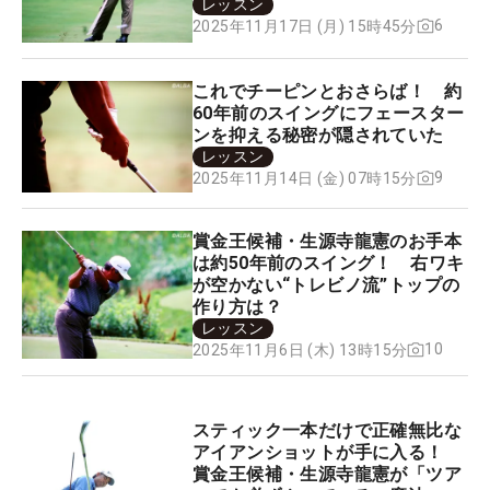
レッスン
6
2025年11月17日 (月) 15時45分
これでチーピンとおさらば！ 約
60年前のスイングにフェースター
ンを抑える秘密が隠されていた
レッスン
9
2025年11月14日 (金) 07時15分
賞金王候補・生源寺龍憲のお手本
は約50年前のスイング！ 右ワキ
が空かない“トレビノ流”トップの
作り方は？
レッスン
10
2025年11月6日 (木) 13時15分
スティック一本だけで正確無比な
アイアンショットが手に入る！
賞金王候補・生源寺龍憲が「ツア