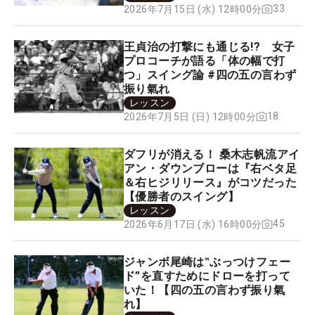
33
2026年7月15日 (水) 12時00分
王貞治の打撃にも通じる!? 女子
プロコーチが語る「体の幅で打
つ」スイング論 #四の五の言わず
振り氣れ
レッスン
18
2026年7月5日 (日) 12時00分
ダフリが消える！ 桑木志帆流アイ
アン・ダウンブローは『右ベタ足
＆右ヒジリリース』がコツだった
【優勝者のスイング】
レッスン
45
2026年6月17日 (水) 16時00分
ジャンボ尾崎は‟ぶっつけフェー
ド”を直すためにドローを打って
いた！【四の五の言わず振り氣
れ】