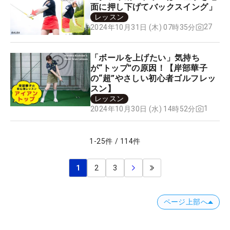
面に押し下げてバックスイング」
レッスン
27
2024年10月31日 (木) 07時35分
「ボールを上げたい」気持ち
が“トップ”の原因！【岸部華子
の“超”やさしい初心者ゴルフレッ
スン】
レッスン
1
2024年10月30日 (水) 14時52分
1
-
25
件
/
114
件
1
2
3
ページ上部へ