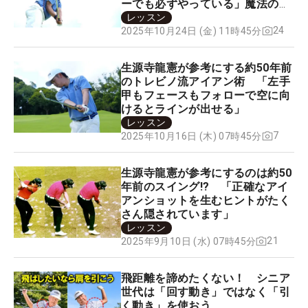
ーでも必ずやっている」魔法のド
リルとは？
レッスン
24
2025年10月24日 (金) 11時45分
生源寺龍憲が参考にする約50年前
のトレビノ流アイアン術 「左手
甲もフェースもフォローで空に向
けるとラインが出せる」
レッスン
7
2025年10月16日 (木) 07時45分
生源寺龍憲が参考にするのは約50
年前のスイング!? 「正確なアイ
アンショットを生むヒントがたく
さん隠されています」
レッスン
21
2025年9月10日 (水) 07時45分
飛距離を諦めたくない！ シニア
世代は「回す動き」ではなく「引
く動き」を使おう