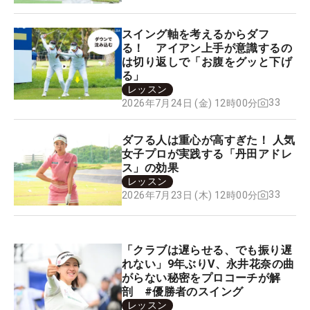
スイング軸を考えるからダフ
る！ アイアン上手が意識するの
は切り返しで「お腹をグッと下げ
る」
レッスン
33
2026年7月24日 (金) 12時00分
ダフる人は重心が高すぎた！ 人気
女子プロが実践する「丹田アドレ
ス」の効果
レッスン
33
2026年7月23日 (木) 12時00分
「クラブは遅らせる、でも振り遅
れない」9年ぶりV、永井花奈の曲
がらない秘密をプロコーチが解
剖 #優勝者のスイング
レッスン