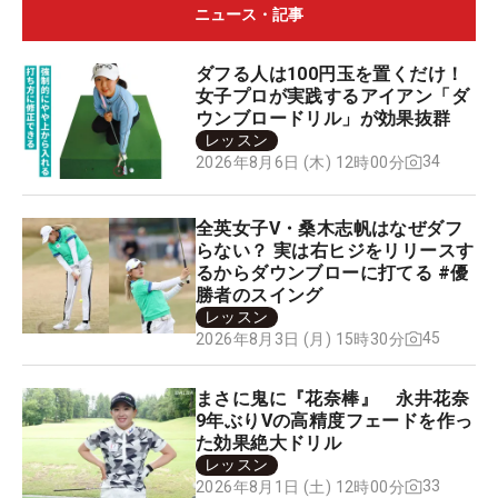
ニュース・記事
ダフる人は100円玉を置くだけ！
女子プロが実践するアイアン「ダ
ウンブロードリル」が効果抜群
レッスン
34
2026年8月6日 (木) 12時00分
全英女子V・桑木志帆はなぜダフ
らない？ 実は右ヒジをリリースす
るからダウンブローに打てる #優
勝者のスイング
レッスン
45
2026年8月3日 (月) 15時30分
まさに鬼に『花奈棒』 永井花奈
9年ぶりVの高精度フェードを作っ
た効果絶大ドリル
レッスン
33
2026年8月1日 (土) 12時00分