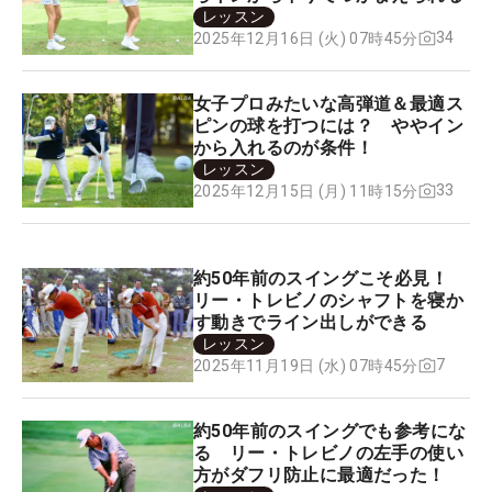
レッスン
34
2025年12月16日 (火) 07時45分
女子プロみたいな高弾道＆最適ス
ピンの球を打つには？ ややイン
から入れるのが条件！
レッスン
33
2025年12月15日 (月) 11時15分
約50年前のスイングこそ必見！
リー・トレビノのシャフトを寝か
す動きでライン出しができる
レッスン
7
2025年11月19日 (水) 07時45分
約50年前のスイングでも参考にな
る リー・トレビノの左手の使い
方がダフリ防止に最適だった！