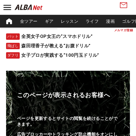
全ツアー
ギア
レッスン
ライフ
漫画
ゴルフ
メルマガ登録
全英女子OP女王の“スマホドリル”
パット
森田理香子が教える“お腹ドリル”
飛ばし
女子プロが実践する“100円玉ドリル”
ダフリ
このページが表示されるお客様へ
ページを更新するとサイトの閲覧を続けることがで
きます。
広告ブロッカーやトラッキング防止機能をオンにし