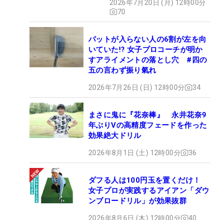
2026年7月20日 (月) 12時00分
70
パットが入らない人の6割が左を向
いていた!? 女子プロコーチが明か
すアライメントの落とし穴 #四の
五の言わず振り氣れ
2026年7月26日 (日) 12時00分
34
まさに鬼に『花奈棒』 永井花奈9
年ぶりVの高精度フェードを作った
効果絶大ドリル
2026年8月1日 (土) 12時00分
36
ダフる人は100円玉を置くだけ！
女子プロが実践するアイアン「ダウ
ンブロードリル」が効果抜群
2026年8月6日 (木) 12時00分
40