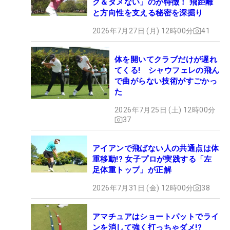
ク＆タメない」のが特徴！ 飛距離
と方向性を支える秘密を深掘り
2026年7月27日 (月) 12時00分
41
体を開いてクラブだけが遅れ
てくる! シャウフェレの飛ん
で曲がらない技術がすごかっ
た
2026年7月25日 (土) 12時00分
37
アイアンで飛ばない人の共通点は体
重移動!? 女子プロが実践する「左
足体重トップ」が正解
2026年7月31日 (金) 12時00分
38
アマチュアはショートパットでライ
ンを消して強く打っちゃダメ!?