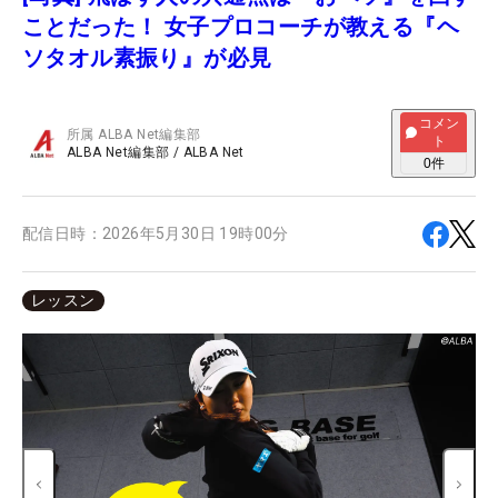
ことだった！ 女子プロコーチが教える『ヘ
ソタオル素振り』が必見
コメン
所属
ALBA Net編集部
ト
ALBA Net編集部
/
ALBA Net
0
件
配信日時：
2026年5月30日 19時00分
レッスン