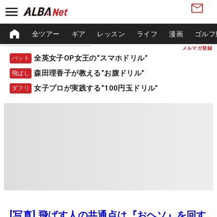
全ツアー
ギア
レッスン
ライフ
漫画
ゴルフ
メルマガ登録
全英女子OP女王の“スマホドリル”
パット
森田理香子が教える“お腹ドリル”
飛ばし
女子プロが実践する“100円玉ドリル”
ダフリ
[写真] 飛ばす人の共通点は『おヘソ』を回す