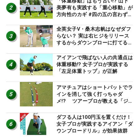
「体重移動」はもう古い!? 山下
2
美夢有も実践する「重心移動」が
方向性のカギ #四の五の言わず振
り氣れ
全英女子V・桑木志帆はなぜダフ
3
らない？ 実は右ヒジをリリース
するからダウンブローに打てる #
優勝者のスイング
アイアンで飛ばない人の共通点は
4
体重移動!? 女子プロが実践する
「左足体重トップ」が正解
アマチュアはショートパットでラ
5
インを消して強く打っちゃダ
メ!? ツアープロが教える「ジ
ャストタッチ」なら3パットが激
減するワケ
ダフる人は100円玉を置くだけ！
6
女子プロが実践するアイアン「ダ
ウンブロードリル」が効果抜群