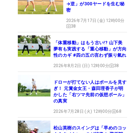
→逆」が300ヤードを生む秘
密
2026年7月17日 (金) 12時00分
38
「体重移動」はもう古い!? 山下美
夢有も実践する「重心移動」が方向
性のカギ #四の五の言わず振り氣れ
2026年8月2日 (日) 12時00分
38
ドローが打てない人はボールを見す
ぎ！ 元賞金女王・森田理香子が明
かした「右ツマ先前の仮想ボール」
の真実
2026年7月28日 (火) 12時00分
68
松山英樹のスイングは「早めのコッ