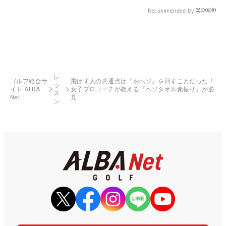
Recommended by
レ
ゴルフ総合サ
飛ばす人の共通点は『おヘソ』を回すことだった！
ッ
イト ALBA
女子プロコーチが教える『ヘソタオル素振り』が必
ス
Net
見
ン