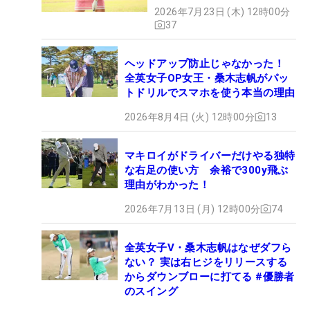
2026年7月23日 (木) 12時00分
37
ヘッドアップ防止じゃなかった！
全英女子OP女王・桑木志帆がパッ
トドリルでスマホを使う本当の理由
2026年8月4日 (火) 12時00分
13
マキロイがドライバーだけやる独特
な右足の使い方 余裕で300y飛ぶ
理由がわかった！
2026年7月13日 (月) 12時00分
74
全英女子V・桑木志帆はなぜダフら
ない？ 実は右ヒジをリリースする
からダウンブローに打てる #優勝者
のスイング