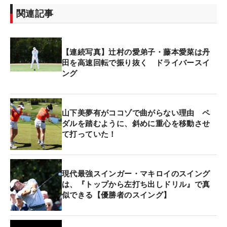
関連記事
【連続写真】辻村の愛弟子・藤本愛菜は丹
田を高速回転で振り抜く ドライバースイ
ング
山下美夢有がココゾで曲がらない理由 ペ
ダルを踏むように、斜めに重心を移動させ
て打っていた！
現代最強スインガー・マキロイのスイング
は、『トップから左打ち出しドリル』で真
似できる【優勝者のスイング】