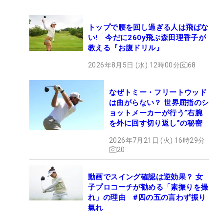
トップで腰を回し過ぎる人は飛ばな
い! 今だに260y飛ぶ森田理香子が
教える『お腹ドリル』
2026年8月5日 (水) 12時00分
68
なぜトミー・フリートウッド
は曲がらない？ 世界屈指のシ
ョットメーカーが行う”右腕
を外に回す切り返し”の秘密
2026年7月21日 (火) 16時29分
20
動画でスイング確認は逆効果？ 女
子プロコーチが勧める「素振りを撮
れ」の理由 #四の五の言わず振り
氣れ