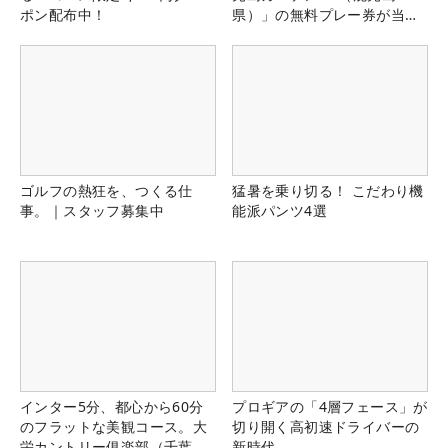
ポン配布中！
県）」の無料プレー券が当た
る！！
ゴルフの熱狂を、つくる仕
猛暑を乗り切る！ こだわり機
事。｜スタッフ募集中
能派パンツ4選
インター5分、都心から60分
プロギアの「4層フェース」が
のフラットな美観コース。大
切り開く高初速ドライバーの
栄カントリー俱楽部（千葉
新時代