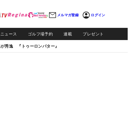
メルマガ登録
ログイン
Sニュース
ゴルフ場予約
連載
プレゼント
感が秀逸 『トゥーロンパター』