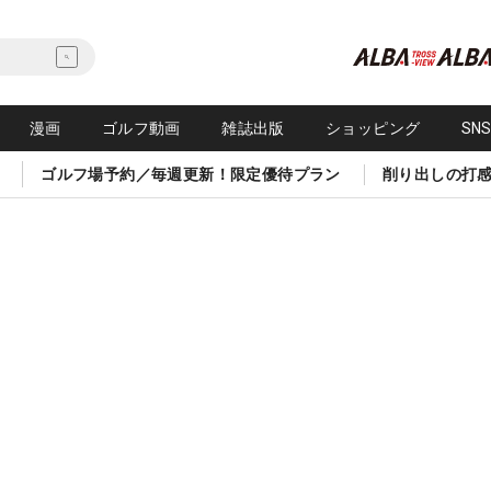
漫画
ゴルフ動画
雑誌出版
ショッピング
SN
ゴルフ場予約／毎週更新！限定優待プラン
削り出しの打