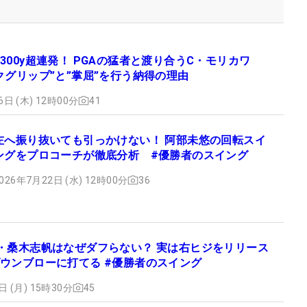
300y超連発！ PGAの猛者と渡り合うC・モリカワ
クグリップ”と”掌屈”を行う納得の理由
6日 (木) 12時00分
41
左へ振り抜いても引っかけない！ 阿部未悠の回転スイ
ングをプロコーチが徹底分析 #優勝者のスイング
026年7月22日 (水) 12時00分
36
・桑木志帆はなぜダフらない？ 実は右ヒジをリリース
ウンブローに打てる #優勝者のスイング
日 (月) 15時30分
45