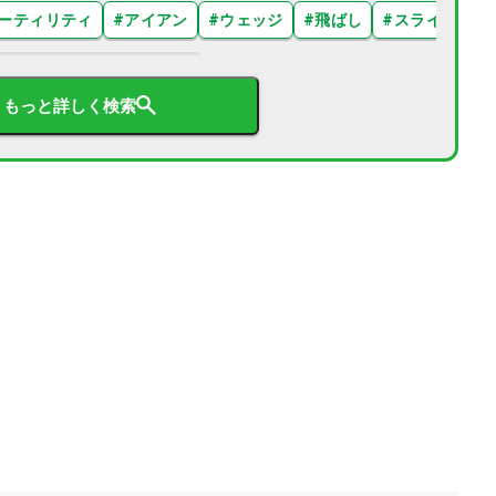
ーティリティ
#
アイアン
#
ウェッジ
#
飛ばし
#
スライス
#
もっと詳しく検索