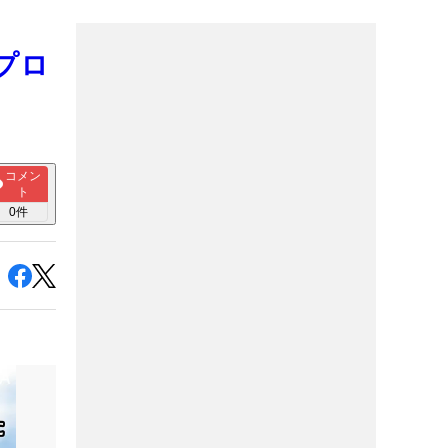
プロ
コメン
ト
0
件