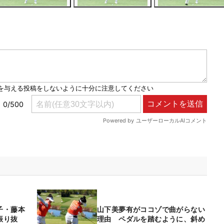
子・藤本
山下美夢有がココゾで曲がらない
振り抜
理由 ペダルを踏むように、斜め