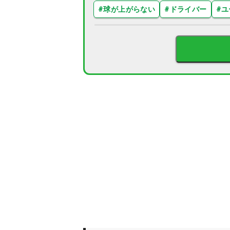
#
球が上がらない
#
ドライバー
#
ユ