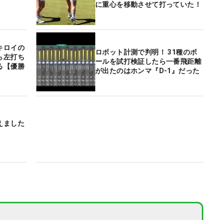
に重心を移動させて打っていた！
キロイの
ロボット計測で判明！ 31種のボ
ら左打ち
ールを試打検証したら一番飛距離
る【優勝
が出たのはホンマ『D-1』だった
えました