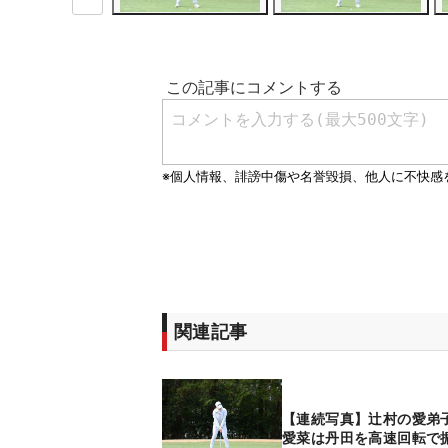
関連記事
【連続写真】辻村の愛弟
愛菜は丹田を高速回転で