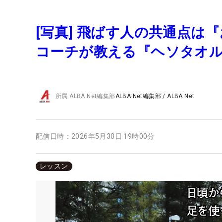
[写真] 飛ばす人の共通点は
コーチが教える『ヘソタオ
所属
ALBA Net編集部
ALBA Net編集部
/
ALBA Net
配信日時：
2026年5月30日 19時00分
レッスン