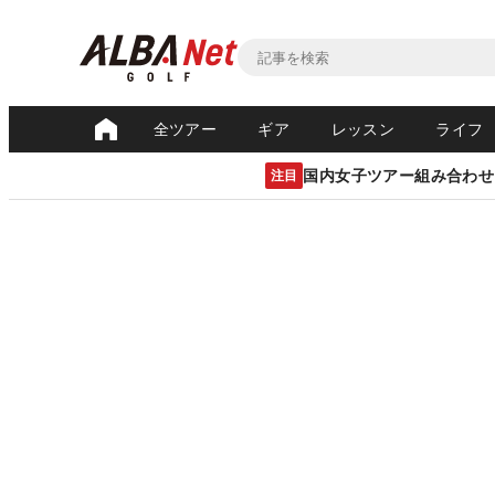
全ツアー
ギア
レッスン
ライフ
国内女子ツアー組み合わせ
注目