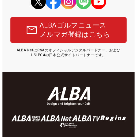
ALBAゴルフニュース
メルマガ登録はこちら
ALBA NetはR&Aのオフィシャルデジタルパートナー、および
USLPGAの日本公式サイトパートナーです。