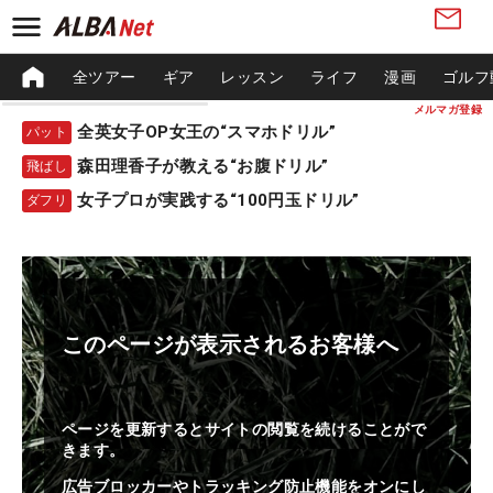
全ツアー
ギア
レッスン
ライフ
漫画
ゴルフ
メルマガ登録
全英女子OP女王の“スマホドリル”
パット
森田理香子が教える“お腹ドリル”
飛ばし
女子プロが実践する“100円玉ドリル”
ダフリ
このページが表示されるお客様へ
ページを更新するとサイトの閲覧を続けることがで
きます。
広告ブロッカーやトラッキング防止機能をオンにし