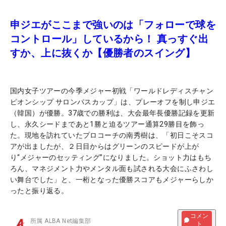
申ジエがここまで強いのは「フォローで球を
コントロール」しているから！ 真っすぐ出
すか、上に抜くか【優勝者のスイング】
国内女子ツアーの今季メジャー初戦「ワールドレディスチャン
ピオンシップ サロンパスカップ」は、プレーオフを制し申ジエ
（韓国）が優勝。37歳での勝利は、大会最年長優勝記録を更新
し、永久シードまであと1勝と迫るツアー通算29勝目を飾っ
た。現地を訪れていたプロコーチの南秀樹は、「初日こそスコ
アが出ましたが、２日目からはグリーンのスピードが上が
り“メジャーのセッティング”になりました。ショット力はもち
ろん、マネジメント力やメンタル面も試される大会にふさわし
い舞台でした」と、一桁となった優勝スコアもメジャーらしか
ったと振り返る。
コメン
所属
ALBA Net編集部
ト