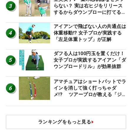
3
らない？ 実は右ヒジをリリース
するからダウンブローに打てる #
優勝者のスイング
アイアンで飛ばない人の共通点は
4
体重移動!? 女子プロが実践する
「左足体重トップ」が正解
ダフる人は100円玉を置くだけ！
5
女子プロが実践するアイアン「ダ
ウンブロードリル」が効果抜群
アマチュアはショートパットでラ
6
インを消して強く打っちゃダ
メ!? ツアープロが教える「ジ
ャストタッチ」なら3パットが激
減するワケ
ランキングをもっと見る