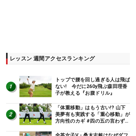
レッスン 週間アクセスランキング
トップで腰を回し過ぎる人は飛ば
1
ない! 今だに260y飛ぶ森田理香
子が教える『お腹ドリル』
「体重移動」はもう古い!? 山下
2
美夢有も実践する「重心移動」が
方向性のカギ #四の五の言わず振
り氣れ
全英女子V・桑木志帆はなぜダフ