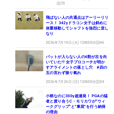
70
飛ばない人の共通点はアーリーリリ
ース！ 342yドラコン女子は斜めに
体重移動してシャフトを強烈に逆し
なり
2026年7月14日 (火) 12時00分
46
パットが入らない人の6割が左を向
いていた!? 女子プロコーチが明か
すアライメントの落とし穴 #四の
五の言わず振り氣れ
2026年7月26日 (日) 12時00分
34
小柄なのに300y超連発！ PGAの猛
者と渡り合うC・モリカワが“ウィ
ークグリップ”と”掌屈”を行う納得
の理由