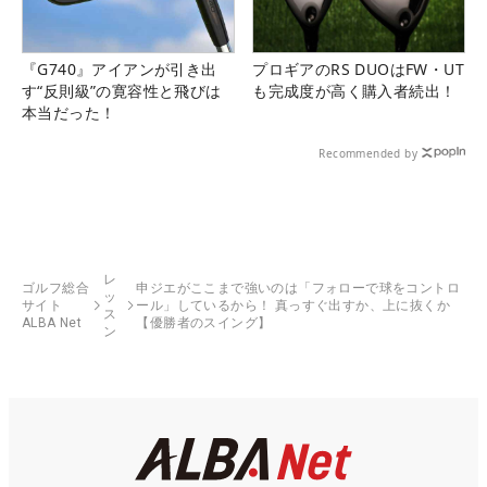
『G740』アイアンが引き出
プロギアのRS DUOはFW・UT
す“反則級”の寛容性と飛びは
も完成度が高く購入者続出！
本当だった！
Recommended by
レ
ゴルフ総合
申ジエがここまで強いのは「フォローで球をコントロ
ッ
サイト
ール」しているから！ 真っすぐ出すか、上に抜くか
ス
ALBA Net
【優勝者のスイング】
ン