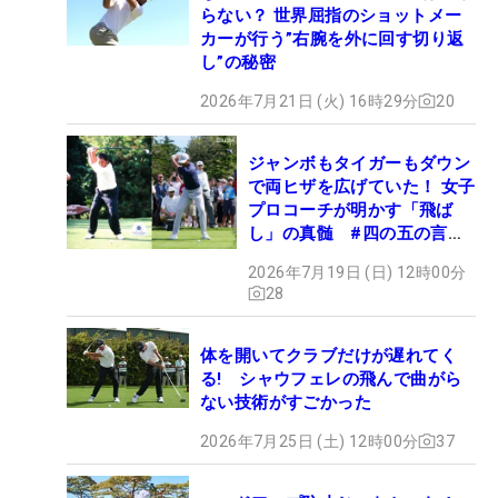
らない？ 世界屈指のショットメー
カーが行う”右腕を外に回す切り返
し”の秘密
2026年7月21日 (火) 16時29分
20
ジャンボもタイガーもダウン
で両ヒザを広げていた！ 女子
プロコーチが明かす「飛ば
し」の真髄 #四の五の言わ
ず振り氣れ
2026年7月19日 (日) 12時00分
28
体を開いてクラブだけが遅れてく
る! シャウフェレの飛んで曲がら
ない技術がすごかった
2026年7月25日 (土) 12時00分
37