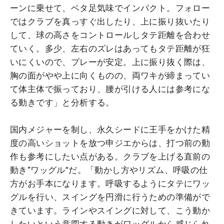
ーンに乗せて、ベタ足気味でインパクト。フォロー
ではクラブを真っすぐ出したり、上に振り抜いたり
して、球の高さをコントロールしタテ距離を合わせ
ていく。多少、左右のズレはあってもタテ距離が狂
いにくいので、プレーが安定。上に振り抜く際は、
胸の面がやや上に向くものの、両ワキが締まってい
て体主体で振っており、腰が引ける人には参考にな
る動きです」と分析する。
国内メジャーを制し、永久シードに王手をかけた精
度の高いショットを放つ申ジエからは、打つ前の動
作も参考にしたい点がある。クラブを上げる直前の
動き“ワッグル”だ。「動かし方やリズム、呼吸の仕
方がお手本になります。呼吸するようにタテにワッ
グルを行い、スイングを円滑に行うための準備がで
きています。ラインやスイングに対して、こう動か
したいという意図する動きがワッグルから感じられ