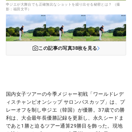
申ジエが大舞台でも正確無比なショットを繰り出せる秘密とは？ （撮
影：福田文平）
この記事の写真
38
枚を見る
国内女子ツアーの今季メジャー初戦「ワールドレデ
ィスチャンピオンシップ サロンパスカップ」は、プ
レーオフを制し申ジエ（韓国）が優勝。37歳での勝
利は、大会最年長優勝記録を更新し、永久シードま
であと1勝と迫るツアー通算29勝目を飾った。現地