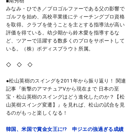
■南秀樹
みなみ・ひでき／プロゴルファーである父の影響で
ゴルフを始め、高校卒業後にティーチングプロ資格
を取得。クラブを使うことを主とする指導法が高い
評価を得ている。幼少期から鈴木愛を指導するな
ど、ツアーで活躍する数多くのプロをサポートして
いる。（株）ボディスプラウト所属。
◇ ◇ ◇
●松山英樹のスイングを2011年から振り返り！ 関連
記事『衝撃のアマチュアVから現在まで 日本の至
宝・松山英樹のスイングはどう進化したのか？【松
山英樹スイング変遷】』を見れば、松山の試合を見
るのがもっと楽しくなる！
韓国、米国で賞金女王に!? 申ジエの強過ぎる成績