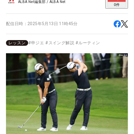
ALBA Net編集部
/
ALBA Net
0
件
配信日時：
2025年5月13日 11時45分
レッスン
#
申ジエ
#
スイング解説
#
ルーティン