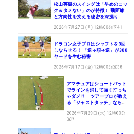
松山英樹のスイングは「早めのコッ
ク＆タメない」のが特徴！ 飛距離
と方向性を支える秘密を深掘り
2026年7月27日 (月) 12時00分
41
ドラコン女子プロはシャフトを3回
しならせる！ 「逆→順→逆」が300
ヤードを生む秘密
2026年7月17日 (金) 12時00分
38
アマチュアはショートパット
でラインを消して強く打っち
ゃダメ!? ツアープロが教え
る「ジャストタッチ」なら3
パットが激減するワケ
2026年7月29日 (水) 12時00分
9