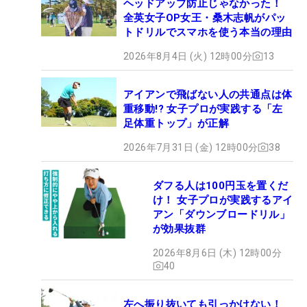
ヘッドアップ防止じゃなかった！
全英女子OP女王・桑木志帆がパッ
トドリルでスマホを使う本当の理由
2026年8月4日 (火) 12時00分
13
アイアンで飛ばない人の共通点は体
重移動!? 女子プロが実践する「左
足体重トップ」が正解
2026年7月31日 (金) 12時00分
38
ダフる人は100円玉を置くだ
け！ 女子プロが実践するアイ
アン「ダウンブロードリル」
が効果抜群
2026年8月6日 (木) 12時00分
40
左へ振り抜いても引っかけない！