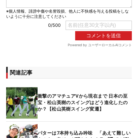
関連記事
衝撃のアマチュアVから現在まで 日本の至
宝・松山英樹のスイングはどう進化したの
か？【松山英樹スイング変遷】
パターは7本持ち込み吟味 「あえて難しい