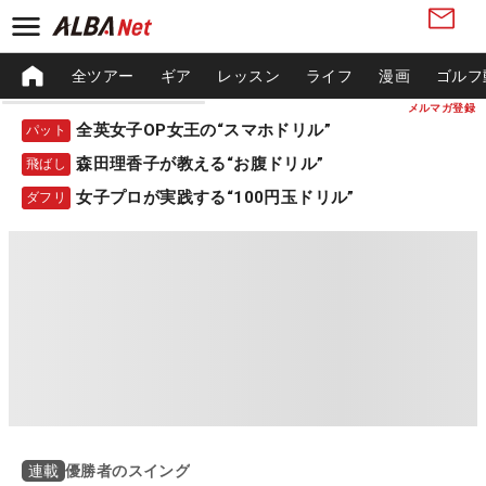
全ツアー
ギア
レッスン
ライフ
漫画
ゴルフ
メルマガ登録
全英女子OP女王の“スマホドリル”
パット
森田理香子が教える“お腹ドリル”
飛ばし
女子プロが実践する“100円玉ドリル”
ダフリ
優勝者のスイング
連載