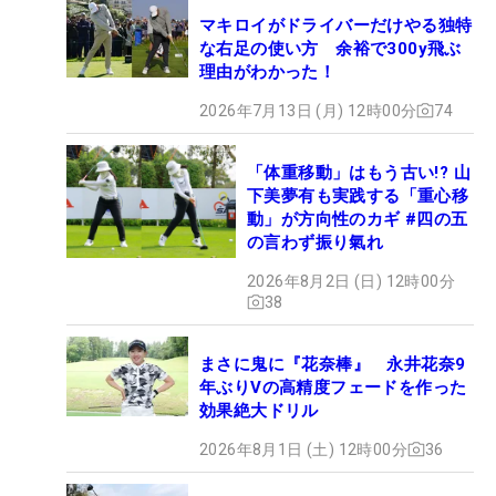
マキロイがドライバーだけやる独特
な右足の使い方 余裕で300y飛ぶ
理由がわかった！
2026年7月13日 (月) 12時00分
74
「体重移動」はもう古い!? 山
下美夢有も実践する「重心移
動」が方向性のカギ #四の五
の言わず振り氣れ
2026年8月2日 (日) 12時00分
38
まさに鬼に『花奈棒』 永井花奈9
年ぶりVの高精度フェードを作った
効果絶大ドリル
2026年8月1日 (土) 12時00分
36