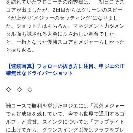
を訪れていたプロコーチの南秀樹は、「初日こそス
コアが出ましたが、2日目からはグリーンのスピー
ドが上がり“メジャーのセッティング”になりまし
た。ショット力はもちろん、マネジメント力やメン
タル面も試される大会にふさわしい舞台でした」
と、一桁となった優勝スコアもメジャーらしかった
と振り返る。
【連続写真】フォローの抜き方に注目、申ジエの正
確無比なドライバーショット
◇ ◇ ◇
難コースで勝利を挙げた申ジエには「海外メジャー
でも好成績を残していて、今でも世界で通用するゴ
ルフ」と賞賛。スイングについては「アップライト
に上げてから、ダウンスイング以降はクラブをプレ