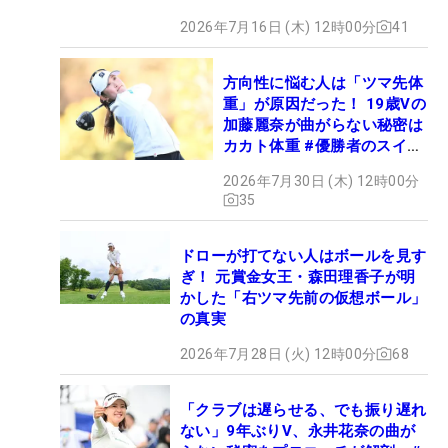
2026年7月16日 (木) 12時00分
41
方向性に悩む人は「ツマ先体
重」が原因だった！ 19歳Vの
加藤麗奈が曲がらない秘密は
カカト体重 #優勝者のスイン
グ
2026年7月30日 (木) 12時00分
35
ドローが打てない人はボールを見す
ぎ！ 元賞金女王・森田理香子が明
かした「右ツマ先前の仮想ボール」
の真実
2026年7月28日 (火) 12時00分
68
「クラブは遅らせる、でも振り遅れ
ない」9年ぶりV、永井花奈の曲が