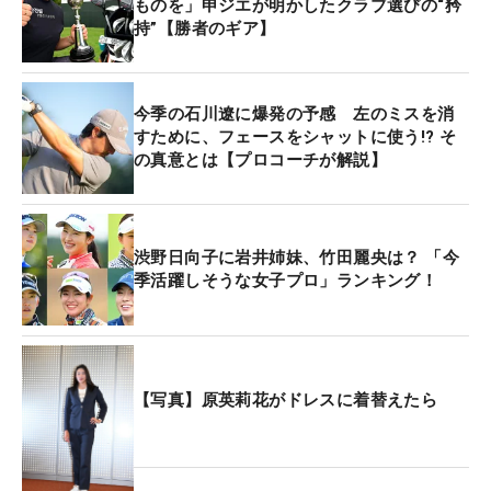
ものを」申ジエが明かしたクラブ選びの“矜
持”【勝者のギア】
今季の石川遼に爆発の予感 左のミスを消
すために、フェースをシャットに使う!? そ
の真意とは【プロコーチが解説】
渋野日向子に岩井姉妹、竹田麗央は？ 「今
季活躍しそうな女子プロ」ランキング！
【写真】原英莉花がドレスに着替えたら