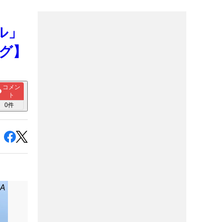
ル」
グ】
コメン
ト
0
件