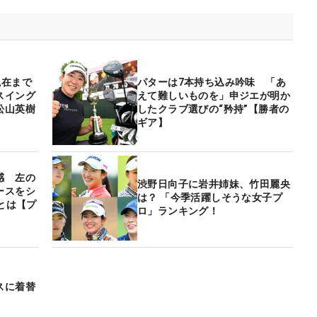
現在まで
パターは7本持ち込み吟味 「あ
スイング
えて難しいものを」申ジエが明か
松山英樹
したクラブ選びの“矜持”【勝者の
ギア】
感 左の
渋野日向子に岩井姉妹、竹田麗央
ースをシ
は？ 「今季活躍しそうな女子プ
意とは【プ
ロ」ランキング！
スに着替