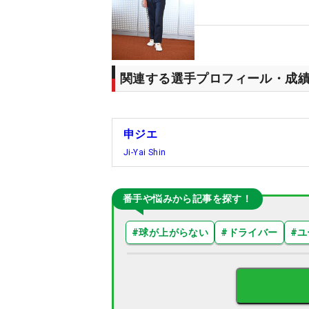
関連する選手プロフィール・成
申ジエ
Ji-Yai Shin
番手や悩みから記事を探す！
#
球が上がらない
#
ドライバー
#
ユ