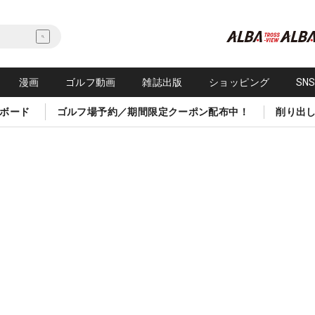
漫画
ゴルフ動画
雑誌出版
ショッピング
SN
ボード
ゴルフ場予約／期間限定クーポン配布中！
削り出