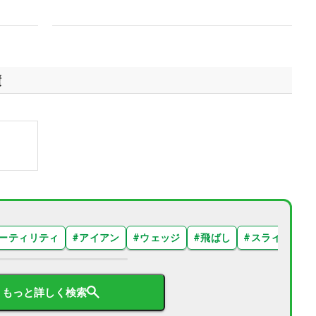
績
ーティリティ
#
アイアン
#
ウェッジ
#
飛ばし
#
スライス
#
もっと詳しく検索