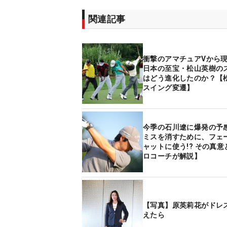
関連記事
衝撃のアマチュアVから
日本の至宝・松山英樹の
はどう進化したのか？【
スイング変遷】
今季の石川遼に爆発の予
ミスを消すために、フェ
ャットに使う!? その真
ロコーチが解説】
【写真】原英莉花がドレ
えたら