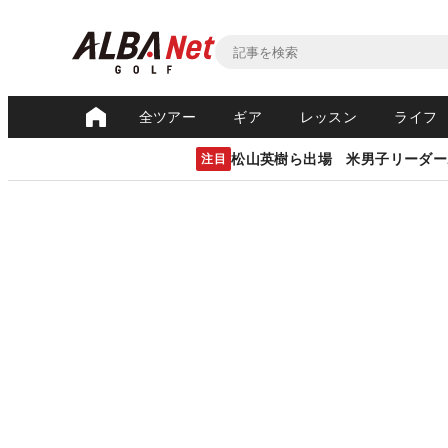
全ツアー
ギア
レッスン
ライフ
松山英樹ら出場 米男子リーダー
注目