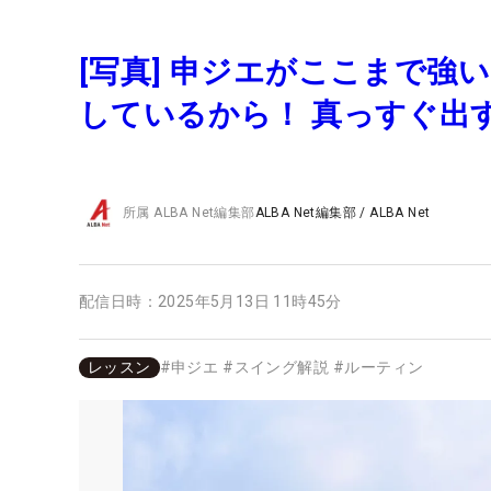
[写真] 申ジエがここまで
しているから！ 真っすぐ出
所属
ALBA Net編集部
ALBA Net編集部
/
ALBA Net
配信日時：
2025年5月13日 11時45分
レッスン
#
申ジエ
#
スイング解説
#
ルーティン