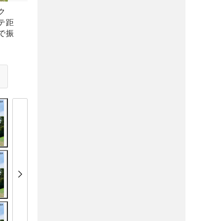
ク
テ距
で振