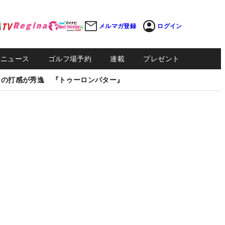
メルマガ登録
ログイン
Sニュース
ゴルフ場予約
連載
プレゼント
しの打感が秀逸 『トゥーロンパター』