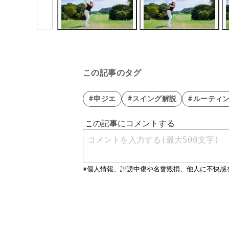
この記事のタグ
#申ジエ
#スイング解説
#ルーティ