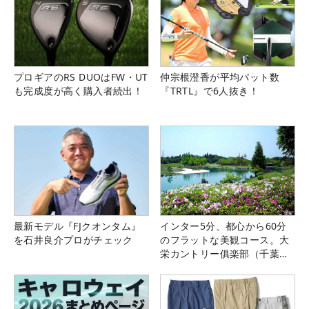
プロギアのRS DUOはFW・UT
仲宗根澄香が平均パット数
も完成度が高く購入者続出！
『TRTL』で6人抜き！
最新モデル『FJクオンタム』
インター5分、都心から60分
を石井良介プロがチェック
のフラットな美観コース。大
栄カントリー俱楽部（千葉
県）