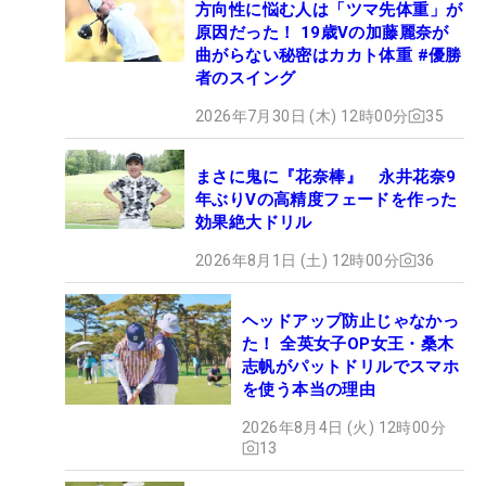
方向性に悩む人は「ツマ先体重」が
原因だった！ 19歳Vの加藤麗奈が
曲がらない秘密はカカト体重 #優勝
者のスイング
2026年7月30日 (木) 12時00分
35
まさに鬼に『花奈棒』 永井花奈9
年ぶりVの高精度フェードを作った
効果絶大ドリル
2026年8月1日 (土) 12時00分
36
ヘッドアップ防止じゃなかっ
た！ 全英女子OP女王・桑木
志帆がパットドリルでスマホ
を使う本当の理由
2026年8月4日 (火) 12時00分
13