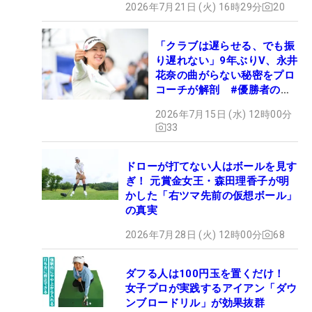
2026年7月21日 (火) 16時29分
20
「クラブは遅らせる、でも振
り遅れない」9年ぶりV、永井
花奈の曲がらない秘密をプロ
コーチが解剖 #優勝者のス
イング
2026年7月15日 (水) 12時00分
33
ドローが打てない人はボールを見す
ぎ！ 元賞金女王・森田理香子が明
かした「右ツマ先前の仮想ボール」
の真実
2026年7月28日 (火) 12時00分
68
ダフる人は100円玉を置くだけ！
女子プロが実践するアイアン「ダウ
ンブロードリル」が効果抜群