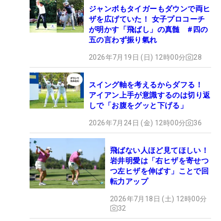
ジャンボもタイガーもダウンで両ヒ
ザを広げていた！ 女子プロコーチ
が明かす「飛ばし」の真髄 #四の
五の言わず振り氣れ
2026年7月19日 (日) 12時00分
28
スイング軸を考えるからダフる！
アイアン上手が意識するのは切り返
しで「お腹をグッと下げる」
2026年7月24日 (金) 12時00分
36
飛ばない人ほど見てほしい！
岩井明愛は「右ヒザを寄せつ
つ左ヒザを伸ばす」ことで回
転力アップ
2026年7月18日 (土) 12時00分
32