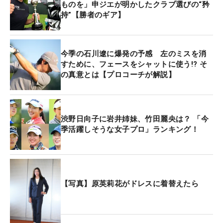
ものを」申ジエが明かしたクラブ選びの“矜
持”【勝者のギア】
今季の石川遼に爆発の予感 左のミスを消
すために、フェースをシャットに使う!? そ
の真意とは【プロコーチが解説】
渋野日向子に岩井姉妹、竹田麗央は？ 「今
季活躍しそうな女子プロ」ランキング！
【写真】原英莉花がドレスに着替えたら