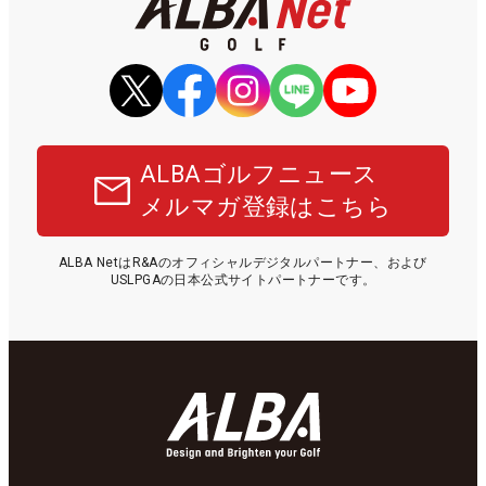
ALBAゴルフニュース
メルマガ登録はこちら
ALBA NetはR&Aのオフィシャルデジタルパートナー、および
USLPGAの日本公式サイトパートナーです。