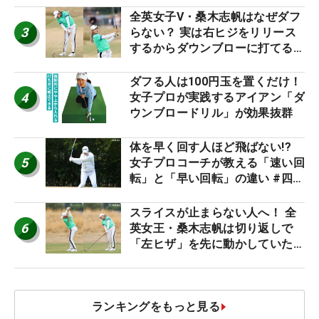
全英女子V・桑木志帆はなぜダフ
3
らない？ 実は右ヒジをリリース
するからダウンブローに打てる #
優勝者のスイング
ダフる人は100円玉を置くだけ！
4
女子プロが実践するアイアン「ダ
ウンブロードリル」が効果抜群
体を早く回す人ほど飛ばない!?
5
女子プロコーチが教える「速い回
転」と「早い回転」の違い #四の
五の言わず振り氣れ
スライスが止まらない人へ！ 全
6
英女王・桑木志帆は切り返しで
「左ヒザ」を先に動かしていた
#優勝者のスイング
ランキングをもっと見る