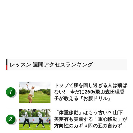
レッスン 週間アクセスランキング
トップで腰を回し過ぎる人は飛ば
1
ない! 今だに260y飛ぶ森田理香
子が教える『お腹ドリル』
「体重移動」はもう古い!? 山下
2
美夢有も実践する「重心移動」が
方向性のカギ #四の五の言わず振
り氣れ