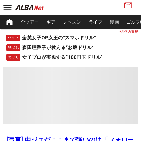
全ツアー
ギア
レッスン
ライフ
漫画
ゴルフ
メルマガ登録
全英女子OP女王の“スマホドリル”
パット
森田理香子が教える“お腹ドリル”
飛ばし
女子プロが実践する“100円玉ドリル”
ダフリ
[写真] 申ジエがここまで強いのは「フォロー