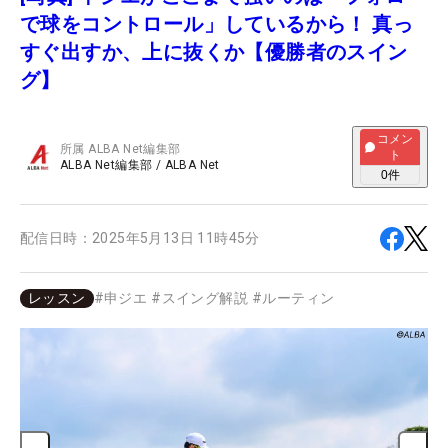
で球をコントロール」しているから！ 真っ
すぐ出すか、上に抜くか【優勝者のスイン
グ】
コメン
所属
ALBA Net編集部
ト
ALBA Net編集部
/
ALBA Net
0
件
配信日時：
2025年5月13日 11時45分
レッスン
#
申ジエ
#
スイング解説
#
ルーティン