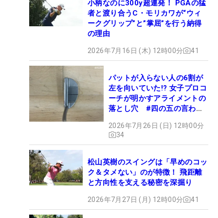
小柄なのに300y超連発！ PGAの猛
者と渡り合うC・モリカワが“ウィ
ークグリップ”と”掌屈”を行う納得
の理由
2026年7月16日 (木) 12時00分
41
パットが入らない人の6割が
左を向いていた!? 女子プロコ
ーチが明かすアライメントの
落とし穴 #四の五の言わず
振り氣れ
2026年7月26日 (日) 12時00分
34
松山英樹のスイングは「早めのコッ
ク＆タメない」のが特徴！ 飛距離
と方向性を支える秘密を深掘り
2026年7月27日 (月) 12時00分
41