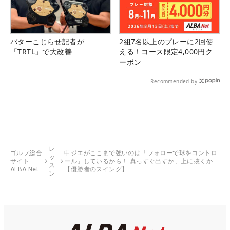
パターこじらせ記者が
2組7名以上のプレーに2回使
「TRTL」で大改善
える！コース限定4,000円ク
ーポン
Recommended by
レ
ゴルフ総合
申ジエがここまで強いのは「フォローで球をコントロ
ッ
サイト
ール」しているから！ 真っすぐ出すか、上に抜くか
ス
ALBA Net
【優勝者のスイング】
ン