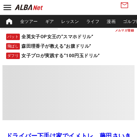
全ツアー
ギア
レッスン
ライフ
漫画
ゴルフ
メルマガ登録
全英女子OP女王の“スマホドリル”
パット
森田理香子が教える“お腹ドリル”
飛ばし
女子プロが実践する“100円玉ドリル”
ダフリ
ドライバー下手は家でイメトレ 藤田さいき