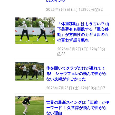
のスイング
2026年8月8日 (土) 12時00分
32
「体重移動」はもう古い!? 山
下美夢有も実践する「重心移
動」が方向性のカギ #四の五
の言わず振り氣れ
2026年8月2日 (日) 12時00分
38
体を開いてクラブだけが遅れてく
る! シャウフェレの飛んで曲がら
ない技術がすごかった
2026年7月25日 (土) 12時00分
37
世界の最新スイングは「圧縮」がキ
ーワード！ 久常涼が飛んで曲がら
ない理由