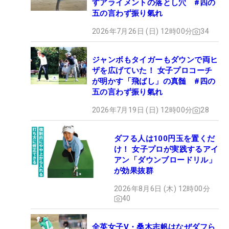
すアライメントの落とし穴 #四の
五の言わず振り氣れ
2026年7月26日 (日) 12時00分
34
ジャンボもタイガーもダウンで両ヒ
ザを広げていた！ 女子プロコーチ
が明かす「飛ばし」の真髄 #四の
五の言わず振り氣れ
2026年7月19日 (日) 12時00分
28
ダフる人は100円玉を置くだ
け！ 女子プロが実践するアイ
アン「ダウンブロードリル」
が効果抜群
2026年8月6日 (木) 12時00分
40
全英女子V・桑木志帆はなぜダフら