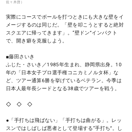
佐々木啓）
実際にコースでボールを打つときにも大きな壁をイ
メージするのは同じだ。「壁を叩こうとすると絶対
スクエアに帰ってきます」。“壁ドン”インパクト
で、開き癖を克服しよう。
■藤田さいき
ふじた・さいき／1985年生まれ、静岡県出身。10
年の「日本女子プロ選手権コニカミノルタ杯」な
ど、ツアー通算6勝を挙げているベテラン。今季は
日本人最年長シードとなる38歳でツアーを戦う。
◇ ◇ ◇
●「手打ちは飛ばない」「手打ちは曲がる」。レッ
スンではしばしば悪者として登場する“手打ち”。し