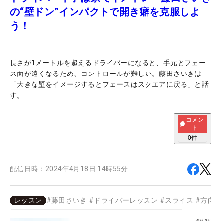
の“壁ドン”インパクトで開き癖を克服しよ
う！
長さが1メートルを超えるドライバーになると、手元とフェー
ス面が遠くなるため、コントロールが難しい。藤田さいきは
「大きな壁をイメージするとフェースはスクエアに戻る」と話
す。
コメン
ト
0
件
配信日時：
2024年4月18日 14時55分
レッスン
#
藤田さいき
#
ドライバーレッスン
#
スライス
#
方向