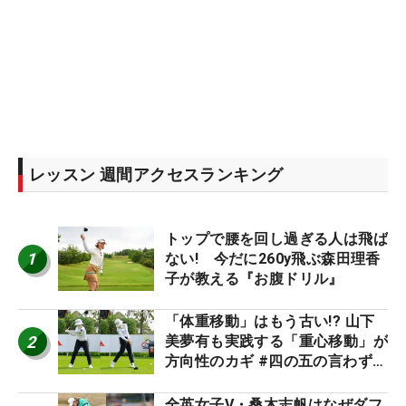
レッスン 週間アクセスランキング
トップで腰を回し過ぎる人は飛ば
1
ない! 今だに260y飛ぶ森田理香
子が教える『お腹ドリル』
「体重移動」はもう古い!? 山下
2
美夢有も実践する「重心移動」が
方向性のカギ #四の五の言わず振
り氣れ
全英女子V・桑木志帆はなぜダフ