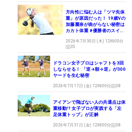
方向性に悩む人は「ツマ先体
重」が原因だった！ 19歳Vの
加藤麗奈が曲がらない秘密は
カカト体重 #優勝者のスイン
グ
2026年7月30日 (木) 12時00分
35
ドラコン女子プロはシャフトを3回
しならせる！ 「逆→順→逆」が300
ヤードを生む秘密
2026年7月17日 (金) 12時00分
38
アイアンで飛ばない人の共通点は体
重移動!? 女子プロが実践する「左
足体重トップ」が正解
2026年7月31日 (金) 12時00分
38