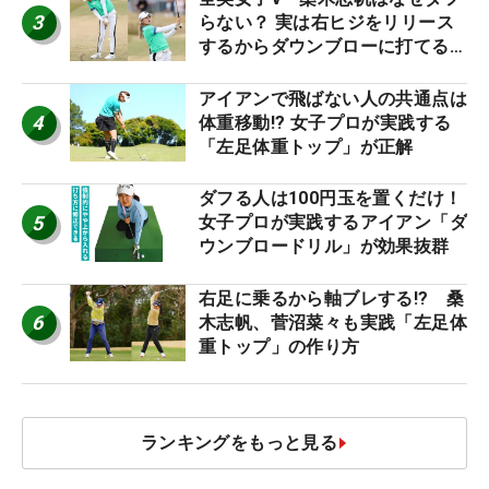
3
らない？ 実は右ヒジをリリース
するからダウンブローに打てる #
優勝者のスイング
アイアンで飛ばない人の共通点は
4
体重移動!? 女子プロが実践する
「左足体重トップ」が正解
ダフる人は100円玉を置くだけ！
5
女子プロが実践するアイアン「ダ
ウンブロードリル」が効果抜群
右足に乗るから軸ブレする!? 桑
6
木志帆、菅沼菜々も実践「左足体
重トップ」の作り方
ランキングをもっと見る