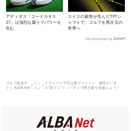
アディダス『コードカオス
スイスの叡智が生んだTPTシ
27』は強烈な蹴りでパワーを
ャフトで、ゴルフを異次元の
生む
世界へ
Recommended by
ゴルフ総合サ
レッ
ドライバー下手は家でイメトレ 藤田さいき
イト ALBA Net
スン
の“壁ドン”インパクトで開き癖を克服しよう！