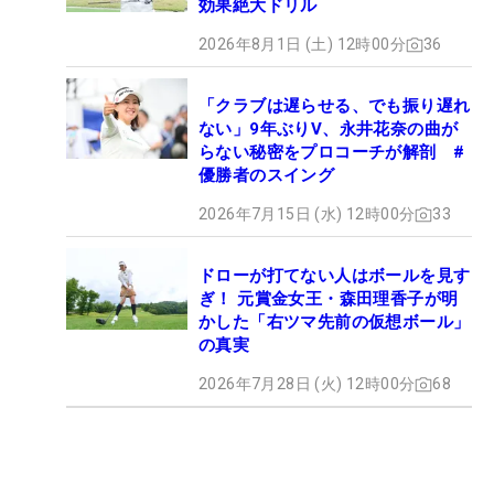
効果絶大ドリル
2026年8月1日 (土) 12時00分
36
「クラブは遅らせる、でも振り遅れ
ない」9年ぶりV、永井花奈の曲が
らない秘密をプロコーチが解剖 #
優勝者のスイング
2026年7月15日 (水) 12時00分
33
ドローが打てない人はボールを見す
ぎ！ 元賞金女王・森田理香子が明
かした「右ツマ先前の仮想ボール」
の真実
2026年7月28日 (火) 12時00分
68