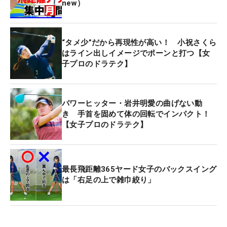
new）
“タメ少”だから再現性が高い！ 小祝さくら
はライン出しイメージでポーンと打つ【女
子プロのドラテク】
パワーヒッター・岩井明愛の曲げない動
き 手首を固めて体の回転でインパクト！
【女子プロのドラテク】
最長飛距離365ヤード女子のバックスイング
は「右足の上で雑巾絞り」