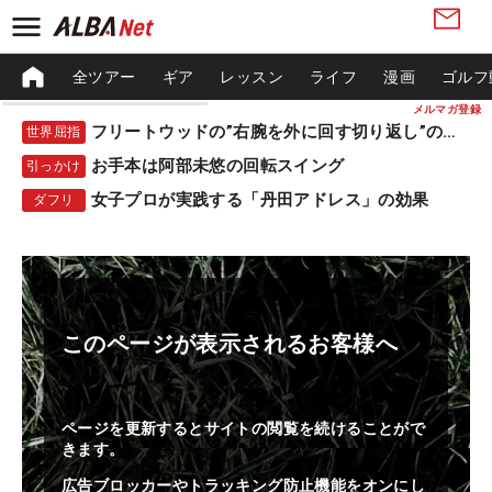
全ツアー
ギア
レッスン
ライフ
漫画
ゴルフ
メルマガ登録
フリートウッドの”右腕を外に回す切り返し”の秘密
世界屈指
お手本は阿部未悠の回転スイング
引っかけ
女子プロが実践する「丹田アドレス」の効果
ダフリ
このページが表示されるお客様へ
ページを更新するとサイトの閲覧を続けることがで
きます。
広告ブロッカーやトラッキング防止機能をオンにし