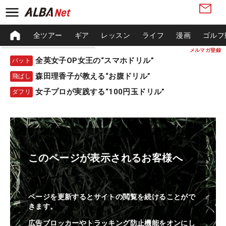
全ツアー
ギア
レッスン
ライフ
漫画
ゴルフ
メルマガ登録
全英女子OP女王の“スマホドリル”
パット
森田理香子が教える“お腹ドリル”
飛ばし
女子プロが実践する“100円玉ドリル”
ダフリ
このページが表示されるお客様へ
ページを更新するとサイトの閲覧を続けることがで
きます。
広告ブロッカーやトラッキング防止機能をオンにし