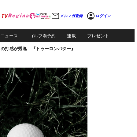
メルマガ登録
ログイン
Sニュース
ゴルフ場予約
連載
プレゼント
しの打感が秀逸 『トゥーロンパター』