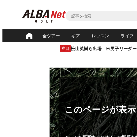
全ツアー
ギア
レッスン
ライフ
松山英樹ら出場 米男子リーダー
注目
このページが表示