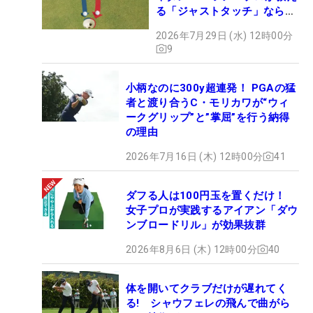
る「ジャストタッチ」なら3
パットが激減するワケ
2026年7月29日 (水) 12時00分
9
小柄なのに300y超連発！ PGAの猛
者と渡り合うC・モリカワが“ウィ
ークグリップ”と”掌屈”を行う納得
の理由
2026年7月16日 (木) 12時00分
41
ダフる人は100円玉を置くだけ！
女子プロが実践するアイアン「ダウ
ンブロードリル」が効果抜群
2026年8月6日 (木) 12時00分
40
体を開いてクラブだけが遅れてく
る! シャウフェレの飛んで曲がら