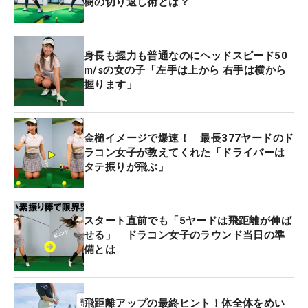
樹の切り返し術とは？
身長も握力も普通なのにヘッドスピード50
m/sの女の子「左手は上から 右手は横から
握ります」
金槌イメージで爆速！ 最長377ヤードのド
ラコン女子が教えてくれた「ドライバーは
タテ振りが飛ぶ」
スタート直前でも「5ヤードは飛距離が伸ば
せる」 ドラコン女子のラウンド当日の準
備とは
飛距離アップの最終ヒント！体全体をめい