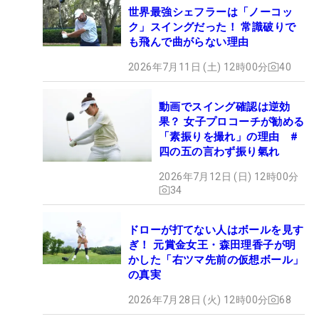
世界最強シェフラーは「ノーコッ
ク」スイングだった！ 常識破りで
も飛んで曲がらない理由
2026年7月11日 (土) 12時00分
40
動画でスイング確認は逆効
果？ 女子プロコーチが勧める
「素振りを撮れ」の理由 #
四の五の言わず振り氣れ
2026年7月12日 (日) 12時00分
34
ドローが打てない人はボールを見す
ぎ！ 元賞金女王・森田理香子が明
かした「右ツマ先前の仮想ボール」
の真実
2026年7月28日 (火) 12時00分
68