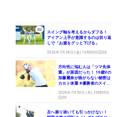
スイング軸を考えるからダフる！
アイアン上手が意識するのは切り返
しで「お腹をグッと下げる」
2026年7月24日 (金) 12時00分
36
方向性に悩む人は「ツマ先体
重」が原因だった！ 19歳Vの
加藤麗奈が曲がらない秘密は
カカト体重 #優勝者のスイン
グ
2026年7月30日 (木) 12時00分
35
左へ振り抜いても引っかけない！