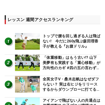
レッスン 週間アクセスランキング
トップで腰を回し過ぎる人は飛ば
1
ない! 今だに260y飛ぶ森田理香
子が教える『お腹ドリル』
「体重移動」はもう古い!? 山下
2
美夢有も実践する「重心移動」が
方向性のカギ #四の五の言わず振
り氣れ
全英女子V・桑木志帆はなぜダフ
3
らない？ 実は右ヒジをリリース
するからダウンブローに打てる #
優勝者のスイング
アイアンで飛ばない人の共通点は