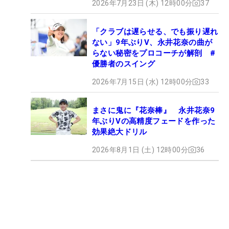
2026年7月23日 (木) 12時00分
37
「クラブは遅らせる、でも振り遅れ
ない」9年ぶりV、永井花奈の曲が
らない秘密をプロコーチが解剖 #
優勝者のスイング
2026年7月15日 (水) 12時00分
33
まさに鬼に『花奈棒』 永井花奈9
年ぶりVの高精度フェードを作った
効果絶大ドリル
2026年8月1日 (土) 12時00分
36