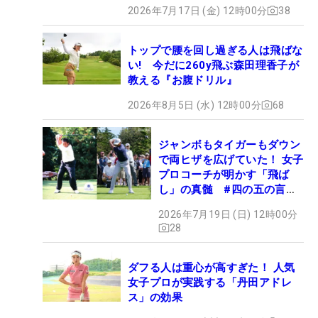
2026年7月17日 (金) 12時00分
38
トップで腰を回し過ぎる人は飛ばな
い! 今だに260y飛ぶ森田理香子が
教える『お腹ドリル』
2026年8月5日 (水) 12時00分
68
ジャンボもタイガーもダウン
で両ヒザを広げていた！ 女子
プロコーチが明かす「飛ば
し」の真髄 #四の五の言わ
ず振り氣れ
2026年7月19日 (日) 12時00分
28
ダフる人は重心が高すぎた！ 人気
女子プロが実践する「丹田アドレ
ス」の効果