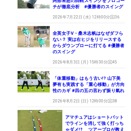
阿部未悠の回転スイングをプロコー
チが徹底分析 #優勝者のスイング
2026年7月22日 (水) 12時00分
36
全英女子V・桑木志帆はなぜダフら
ない？ 実は右ヒジをリリースする
からダウンブローに打てる #優勝者
のスイング
2026年8月3日 (月) 15時30分
45
「体重移動」はもう古い!? 山下美
夢有も実践する「重心移動」が方向
性のカギ #四の五の言わず振り氣れ
2026年8月2日 (日) 12時00分
38
アマチュアはショートパット
でラインを消して強く打っち
ゃダメ!? ツアープロが教え