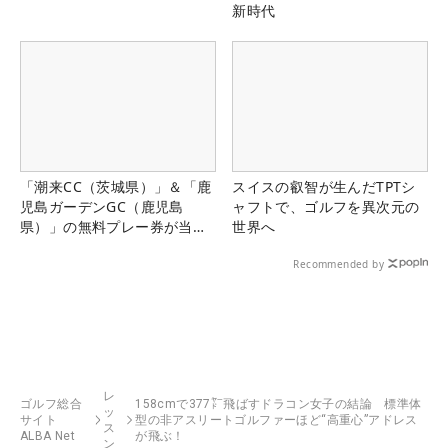
新時代
「潮来CC（茨城県）」＆「鹿
スイスの叡智が生んだTPTシ
児島ガーデンGC（鹿児島
ャフトで、ゴルフを異次元の
県）」の無料プレー券が当た
世界へ
る！！
Recommended by
レ
ゴルフ総合
158cmで377㍎飛ばすドラコン女子の結論 標準体
ッ
サイト
型の非アスリートゴルファーほど“高重心”アドレス
ス
ALBA Net
が飛ぶ！
ン