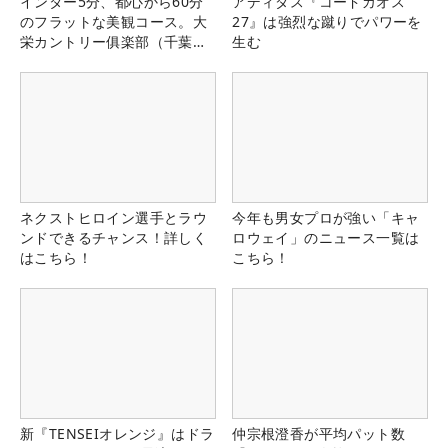
インター5分、都心から60分
アディダス『コードカオス
のフラットな美観コース。大
27』は強烈な蹴りでパワーを
栄カントリー俱楽部（千葉
生む
県）
ネクストヒロイン選手とラウ
今年も男女プロが強い「キャ
ンドできるチャンス！詳しく
ロウェイ」のニュース一覧は
はこちら！
こちら！
新『TENSEIオレンジ』はドラ
仲宗根澄香が平均パット数