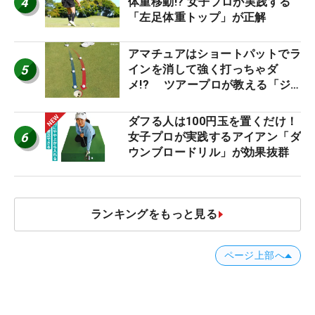
4
体重移動!? 女子プロが実践する
「左足体重トップ」が正解
アマチュアはショートパットでラ
5
インを消して強く打っちゃダ
メ!? ツアープロが教える「ジ
ャストタッチ」なら3パットが激
減するワケ
ダフる人は100円玉を置くだけ！
6
女子プロが実践するアイアン「ダ
ウンブロードリル」が効果抜群
ランキングをもっと見る
ページ上部へ