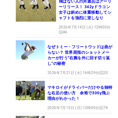
飛ばない人の共通点はアーリ
ーリリース！ 342yドラコン
女子は斜めに体重移動してシ
ャフトを強烈に逆しなり
2026年7月14日 (火) 12時00分
46
なぜトミー・フリートウッドは曲が
らない？ 世界屈指のショットメー
カーが行う”右腕を外に回す切り返
し”の秘密
2026年7月21日 (火) 16時29分
20
マキロイがドライバーだけやる独特
な右足の使い方 余裕で300y飛ぶ
理由がわかった！
2026年7月13日 (月) 12時00分
74