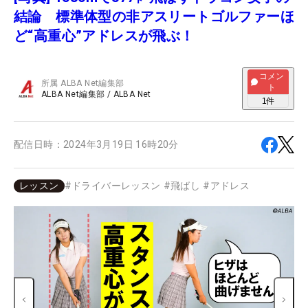
結論 標準体型の非アスリートゴルファーほ
ど“高重心”アドレスが飛ぶ！
コメン
所属
ALBA Net編集部
ト
ALBA Net編集部
/
ALBA Net
1
件
配信日時：
2024年3月19日 16時20分
レッスン
#
ドライバーレッスン
#
飛ばし
#
アドレス