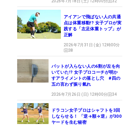
2026年7月18日 (土) 12時00分
32
アイアンで飛ばない人の共通
点は体重移動!? 女子プロが実
践する「左足体重トップ」が
正解
2026年7月31日 (金) 12時00分
38
パットが入らない人の6割が左を向
いていた!? 女子プロコーチが明か
すアライメントの落とし穴 #四の
五の言わず振り氣れ
2026年7月26日 (日) 12時00分
34
ドラコン女子プロはシャフトを3回
しならせる！ 「逆→順→逆」が300
ヤードを生む秘密