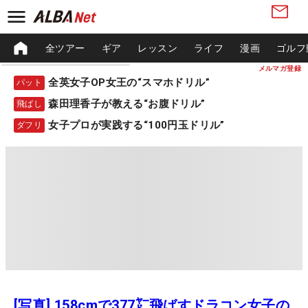
全ツアー
ギア
レッスン
ライフ
漫画
ゴルフ
メルマガ登録
全英女子OP女王の“スマホドリル”
パット
森田理香子が教える“お腹ドリル”
飛ばし
女子プロが実践する“100円玉ドリル”
ダフリ
[写真] 158cmで377㍎飛ばすドラコン女子の