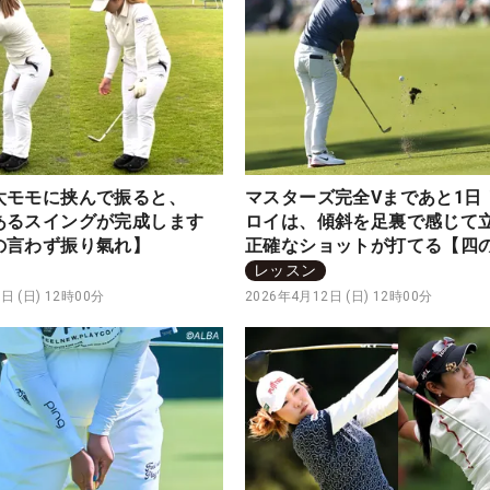
太モモに挟んで振ると、
マスターズ完全Vまであと1日
あるスイングが完成します
ロイは、傾斜を足裏で感じて
の言わず振り氣れ】
正確なショットが打てる【四
わず振り氣れ】
レッスン
日 (日) 12時00分
2026年4月12日 (日) 12時00分