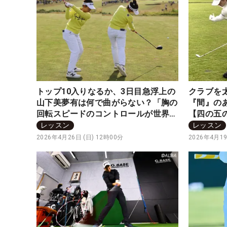
トップ10入りなるか、3日目急浮上の
クラブを
山下美夢有は何で曲がらない？「胸の
『間』の
回転スピードのコントロールが世界
【四の五
一」
レッスン
レッスン
2026年4月26日 (日) 12時00分
2026年4月19