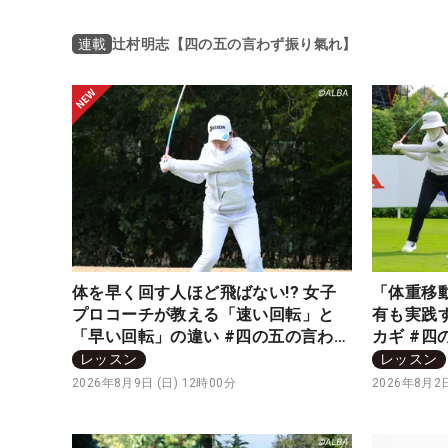
辻村明志【四の五の言わず振り氣れ】
連載
体を早く回す人ほど飛ばない!? 女子
「体重移動
プロコーチが教える「速い回転」と
有も実践
「早い回転」の違い #四の五の言わず
カギ #
振り氣れ
レッスン
レッスン
2026年8月9日 (日) 12時00分
2026年8月2日