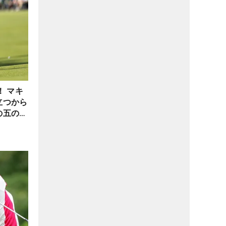
！ マキ
立つから
の五の言