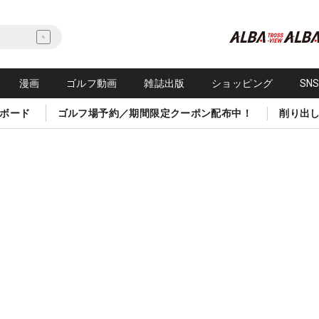
漫画
ゴルフ動画
雑誌出版
ショッピング
SN
ボード
ゴルフ場予約／期間限定クーポン配布中！
削り出