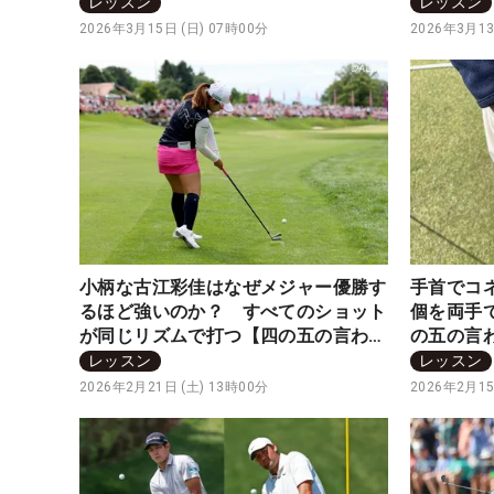
り氣れ】
ればOK
レッスン
レッスン
2026年3月15日 (日) 07時00分
2026年3月13
小柄な古江彩佳はなぜメジャー優勝す
手首でコ
るほど強いのか？ すべてのショット
個を両手
が同じリズムで打つ【四の五の言わず
の五の言
振り氣れ】
レッスン
レッスン
2026年2月21日 (土) 13時00分
2026年2月15