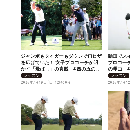
ジャンボもタイガーもダウンで両ヒザ
動画でス
を広げていた！ 女子プロコーチが明
プロコー
かす「飛ばし」の真髄 #四の五の言
の理由 
わず振り氣れ
レッスン
レッスン
2026年7月19日 (日) 12時00分
2026年7月12