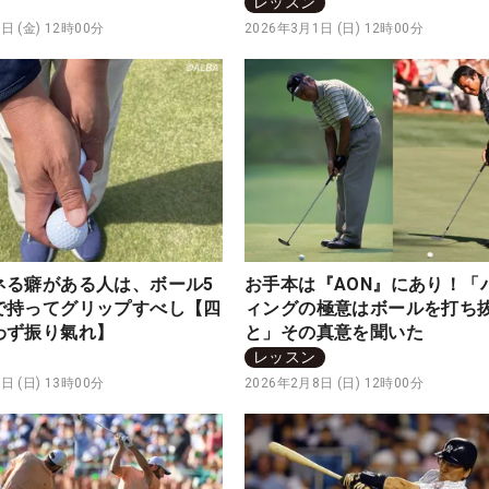
【四の五の言わず振り氣れ】
五の言わず振り氣れ】
レッスン
日 (金) 12時00分
2026年3月1日 (日) 12時00分
ネる癖がある人は、ボール5
お手本は『AON』にあり！「
で持ってグリップすべし【四
ィングの極意はボールを打ち
わず振り氣れ】
と」その真意を聞いた
レッスン
日 (日) 13時00分
2026年2月8日 (日) 12時00分