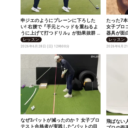
申ジエのようにプレーンに下ろした
たった7
い! 右腰で『手元とヘッドを重ねるよ
女子プロ
うに上げて打つドリル』が効果抜群 #
器具が面
四の五の言わず振り氣れ
り氣れ
レッスン
レッスン
2026年6月28日 (日) 12時00分
2026年6月21
なぜ3パットが減ったのか？ 女子プロ
飛ばない人
テスト合格者が実践した”パットの目
プロの両