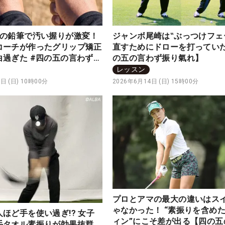
本の鉛筆で汚い握りが激変！
ジャンボ尾崎は‟ぶっつけフェ
コーチが作ったグリップ矯正
直すためにドローを打ってい
白過ぎた #四の五の言わず振
の五の言わず振り氣れ】
レッスン
日 (日) 10時00分
2026年6月14日 (日) 15時00分
プロとアマの最大の違いはス
ゃなかった！ “素振りを含め
ほど手を使い過ぎ!? 女子
ィン”にこそ差が出る【四の五
手タオル素振りが効果抜群