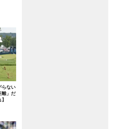
がらない
距離」だ
れ】