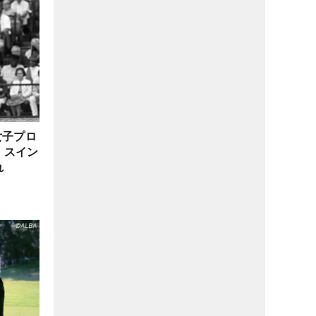
女子プロ
」スイン
れ