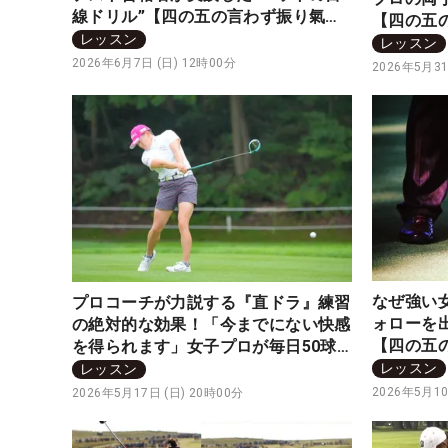
線ドリル”【四の五の言わず振り氣
【四の五
れ】
レッスン
レッスン
2026年6月7日 (日) 12時00分
2026年5月31
なぜ強い
プロコーチが力説する『直ドラ』練習
ォローを
の絶対的な効果！「今までにない快感
【四の五
を得られます」女子プロが毎日50球
打つ最強ドリルだった
レッスン
レッスン
2026年5月10
2026年5月17日 (日) 20時00分