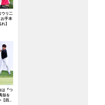
はウリ二
にお手本
氣れ】
由は『つ
真似を
い【四の