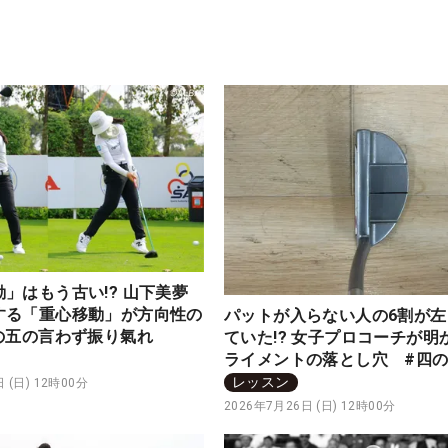
」はもう古い!? 山下美夢
する「重心移動」が方向性の
パットが入らない人の6割が左
四の五の言わず振り氣れ
ていた!? 女子プロコーチが明
ライメントの落とし穴 #四
わず振り氣れ
レッスン
 (日) 12時00分
2026年7月26日 (日) 12時00分