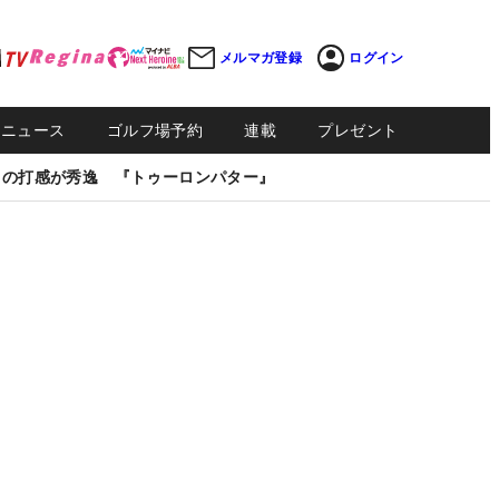
メルマガ登録
ログイン
Sニュース
ゴルフ場予約
連載
プレゼント
しの打感が秀逸 『トゥーロンパター』