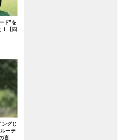
ード”を
た！【四
イングじ
たルーテ
の言わ