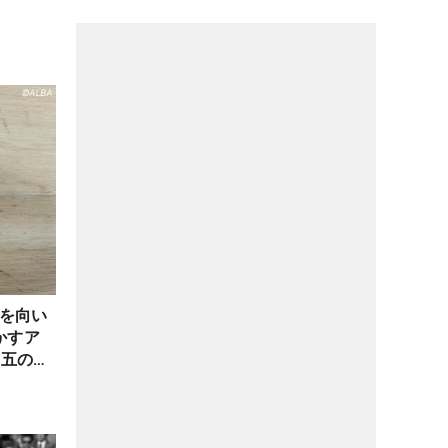
を向い
かすア
の五の言