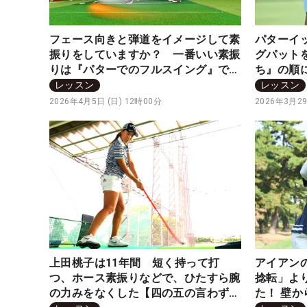
フェース向きと弾道をイメージして素
パターイ
振りをしていますか？ 一番いい素振
グパット
りは『パターでのフルスイング』です
ち』の順
【四の五の言わず振り氣れ】
言わず振
レッスン
レッスン
2026年4月5日 (日) 12時00分
2026年3月29
上田桃子は11年間 短く持って打
アイアン
つ、ホース素振りなどで、ひたすら腕
捻転」よ
の力みをなくした【四の五の言わず振
た！ 壁か