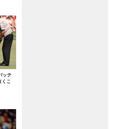
パッテ
抜くこ