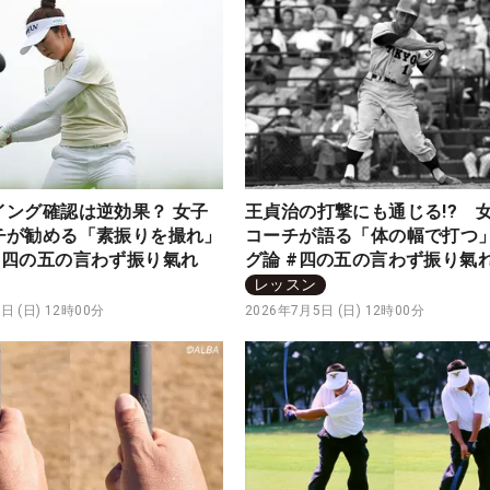
イング確認は逆効果？ 女子
王貞治の打撃にも通じる!? 
チが勧める「素振りを撮れ」
コーチが語る「体の幅で打つ
#四の五の言わず振り氣れ
グ論 #四の五の言わず振り氣
レッスン
日 (日) 12時00分
2026年7月5日 (日) 12時00分