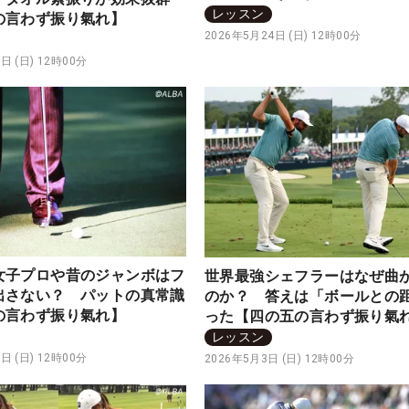
ず振り氣れ】
レッスン
の言わず振り氣れ】
2026年5月24日 (日) 12時00分
日 (日) 12時00分
女子プロや昔のジャンボはフ
世界最強シェフラーはなぜ曲
出さない？ パットの真常識
のか？ 答えは「ボールとの
の言わず振り氣れ】
った【四の五の言わず振り氣
レッスン
日 (日) 12時00分
2026年5月3日 (日) 12時00分