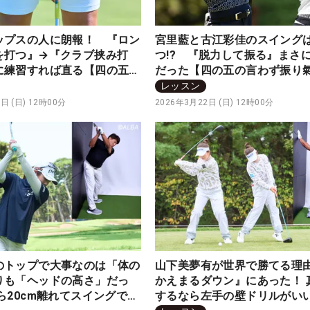
ップスの人に朗報！ 『ロン
宮里藍と古江彩佳のスイング
を打つ』→『クラブ挟み打
つ!? 『脱力して振る』まさ
に練習すれば直る【四の五の
だった【四の五の言わず振り
り氣れ】
レッスン
日 (日) 12時00分
2026年3月22日 (日) 12時00分
のトップで大事なのは「体の
山下美夢有が世界で勝てる理
りも「ヘッドの高さ」だっ
かえまるダウン』にあった！ 
ら20cm離れてスイングでき
するなら左手の壁ドリルがい