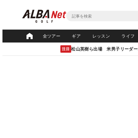
全ツアー
ギア
レッスン
ライフ
松山英樹ら出場 米男子リーダー
注目