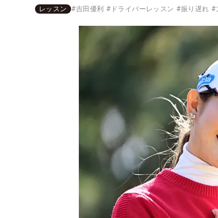
レッスン
#
吉田優利
#
ドライバーレッスン
#
振り遅れ
#