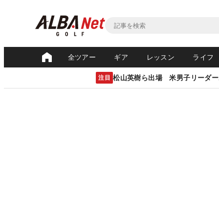
全ツアー
ギア
レッスン
ライフ
松山英樹ら出場 米男子リーダー
注目