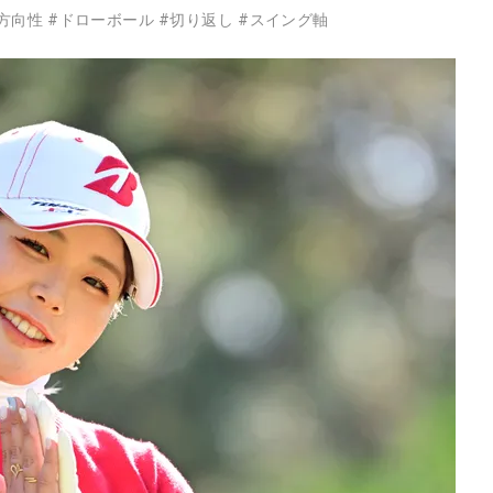
方向性
#
ドローボール
#
切り返し
#
スイング軸