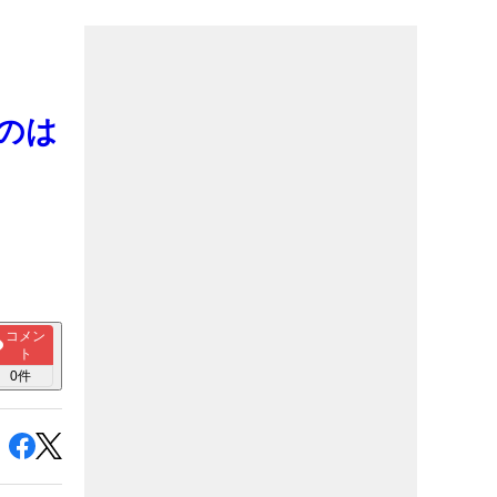
のは
コメン
ト
0
件