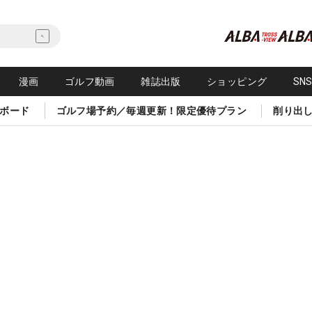
漫画
ゴルフ動画
雑誌出版
ショッピング
SN
ボード
ゴルフ場予約／毎週更新！限定優待プラン
削り出