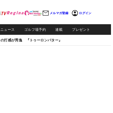
メルマガ登録
ログイン
Sニュース
ゴルフ場予約
連載
プレゼント
しの打感が秀逸 『トゥーロンパター』