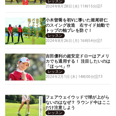
レッスン
1
2024年8月28日 (水) 11時15分
小木曽喬を初Vに導いた堀尾研仁
のスイング改造 右サイド始動で
トップの軸ブレを防ぐ！
レッスン
1
2024年8月26日 (月) 16時54分
吉田優利の超安定ドローはアメリ
カでも通用する！ 注目したいのは
「ほっぺ」!?
レッスン
13
2024年2月1日 (木) 14時00分
フェアウェイウッドで球が上がら
ないのはなぜ？ ラウンド中はここ
だけ注意しよう
レッスン