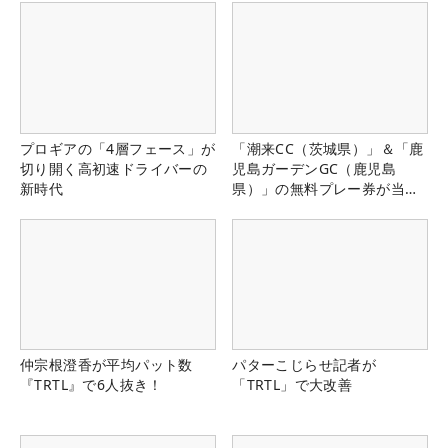
プロギアの「4層フェース」が
「潮来CC（茨城県）」＆「鹿
切り開く高初速ドライバーの
児島ガーデンGC（鹿児島
新時代
県）」の無料プレー券が当た
る！！
仲宗根澄香が平均パット数
パターこじらせ記者が
『TRTL』で6人抜き！
「TRTL」で大改善