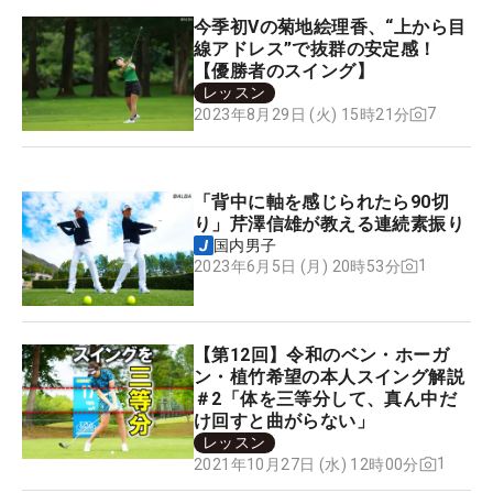
今季初Vの菊地絵理香、“上から目
線アドレス”で抜群の安定感！
【優勝者のスイング】
レッスン
7
2023年8月29日 (火) 15時21分
「背中に軸を感じられたら90切
り」芹澤信雄が教える連続素振り
国内男子
1
2023年6月5日 (月) 20時53分
【第12回】令和のベン・ホーガ
ン・植竹希望の本人スイング解説
＃2「体を三等分して、真ん中だ
け回すと曲がらない」
レッスン
1
2021年10月27日 (水) 12時00分