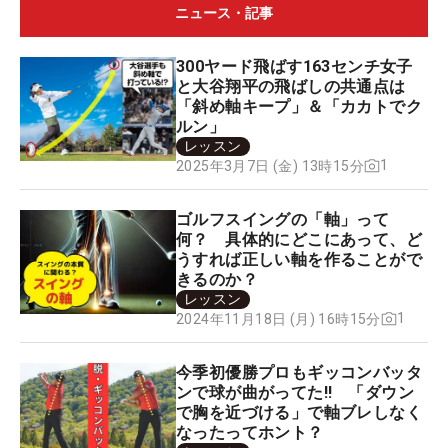
ニュース・記事
300ヤード飛ばす163センチ女子
と大谷翔平の飛ばしの共通点は
「斜め軸キープ」＆「カカトでク
ルン」
レッスン
1
2025年3月7日 (金) 13時15分
ゴルフスイングの「軸」って
何？ 具体的にどこにあって、ど
うすれば正しい軸を作ることがで
きるのか？
レッスン
1
2024年11月18日 (月) 16時15分
今季初優勝プロもギッコンバッタ
ンで球が曲がってた‼ 「ダウン
で胸を近づける」で軸ブレしなく
なったってホント？