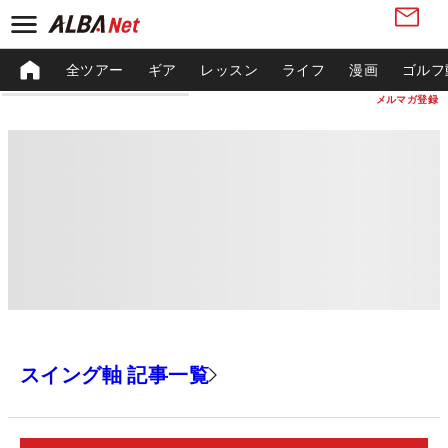
全ツアー
ギア
レッスン
ライフ
漫画
ゴルフ
メルマガ登録
スイング軸 記事一覧