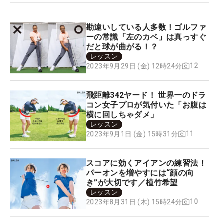
勘違いしている人多数！ゴルファ
ーの常識「左のカベ」は真っすぐ
だと球が曲がる！？
レッスン
12
2023年9月29日 (金) 12時24分
飛距離342ヤード！ 世界一のドラ
コン女子プロが気付いた「お腹は
横に回しちゃダメ」
レッスン
11
2023年9月1日 (金) 15時31分
スコアに効くアイアンの練習法！
パーオンを増やすには“顔の向
き”が大切です／植竹希望
レッスン
10
2023年8月31日 (木) 15時24分