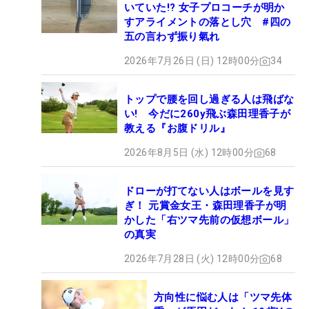
いていた!? 女子プロコーチが明か
すアライメントの落とし穴 #四の
五の言わず振り氣れ
2026年7月26日 (日) 12時00分
34
トップで腰を回し過ぎる人は飛ばな
い! 今だに260y飛ぶ森田理香子が
教える『お腹ドリル』
2026年8月5日 (水) 12時00分
68
ドローが打てない人はボールを見す
ぎ！ 元賞金女王・森田理香子が明
かした「右ツマ先前の仮想ボール」
の真実
2026年7月28日 (火) 12時00分
68
方向性に悩む人は「ツマ先体