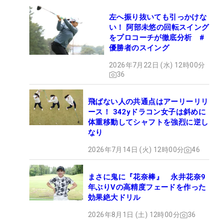
左へ振り抜いても引っかけな
い！ 阿部未悠の回転スイング
をプロコーチが徹底分析 #
優勝者のスイング
2026年7月22日 (水) 12時00分
36
飛ばない人の共通点はアーリーリリ
ース！ 342yドラコン女子は斜めに
体重移動してシャフトを強烈に逆し
なり
2026年7月14日 (火) 12時00分
46
まさに鬼に『花奈棒』 永井花奈9
年ぶりVの高精度フェードを作った
効果絶大ドリル
2026年8月1日 (土) 12時00分
36