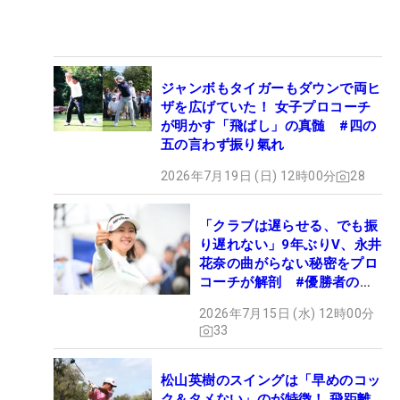
ジャンボもタイガーもダウンで両ヒ
ザを広げていた！ 女子プロコーチ
が明かす「飛ばし」の真髄 #四の
五の言わず振り氣れ
2026年7月19日 (日) 12時00分
28
「クラブは遅らせる、でも振
り遅れない」9年ぶりV、永井
花奈の曲がらない秘密をプロ
コーチが解剖 #優勝者のス
イング
2026年7月15日 (水) 12時00分
33
松山英樹のスイングは「早めのコッ
ク＆タメない」のが特徴！ 飛距離