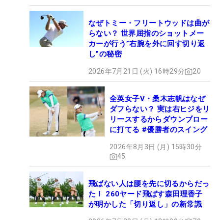
なぜトミー・フリートウッドは曲が
らない？ 世界屈指のショットメー
カーが行う”右腕を外に回す切り返
し”の秘密
2026年7月21日 (火) 16時29分
20
全英女子V・桑木志帆はなぜ
ダフらない？ 実は右ヒジをリ
リースするからダウンブロー
に打てる #優勝者のスイング
2026年8月3日 (月) 15時30分
45
飛ばない人は腰を先に切るからだっ
た！ 260ヤード飛ばす森田理香子
が明かした「切り返し」の新常識