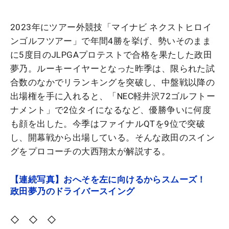
2023年にツアー外競技「マイナビ ネクストヒロイ
ンゴルフツアー」で年間4勝を挙げ、勢いそのまま
に5度目のJLPGAプロテストで合格を果たした政田
夢乃。ルーキーイヤーとなった昨季は、限られた試
合数のなかでリランキングを突破し、中盤戦以降の
出場権を手に入れると、「NEC軽井沢72ゴルフトー
ナメント」で2位タイになるなど、優勝争いに何度
も顔を出した。今季はファイナルQTを9位で突破
し、開幕戦から出場している。そんな政田のスイン
グをプロコーチの大西翔太が解説する。
【連続写真】おへそを左に向けるからスムーズ！
政田夢乃のドライバースイング
◇ ◇ ◇