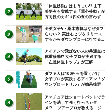
「体重移動」はもう古い!? 山下
2
美夢有も実践する「重心移動」が
方向性のカギ #四の五の言わず振
り氣れ
全英女子V・桑木志帆はなぜダフ
3
らない？ 実は右ヒジをリリース
するからダウンブローに打てる #
優勝者のスイング
アイアンで飛ばない人の共通点は
4
体重移動!? 女子プロが実践する
「左足体重トップ」が正解
ダフる人は100円玉を置くだけ！
5
女子プロが実践するアイアン「ダ
ウンブロードリル」が効果抜群
アマチュアはショートパットでラ
6
インを消して強く打っちゃダ
メ!? ツアープロが教える「ジ