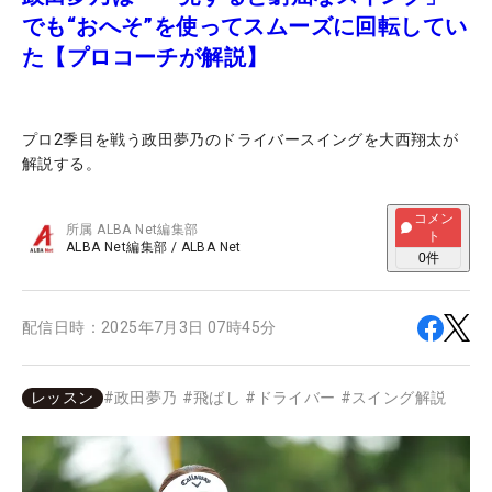
でも“おへそ”を使ってスムーズに回転してい
た【プロコーチが解説】
プロ2季目を戦う政田夢乃のドライバースイングを大西翔太が
解説する。
コメン
所属
ALBA Net編集部
ト
ALBA Net編集部
/
ALBA Net
0
件
配信日時：
2025年7月3日 07時45分
レッスン
#
政田夢乃
#
飛ばし
#
ドライバー
#
スイング解説