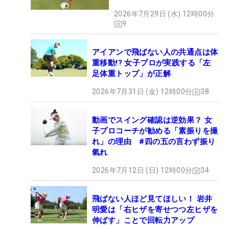
パットが激減するワケ
2026年7月29日 (水) 12時00分
9
アイアンで飛ばない人の共通点は体
重移動!? 女子プロが実践する「左
足体重トップ」が正解
2026年7月31日 (金) 12時00分
38
動画でスイング確認は逆効果？ 女
子プロコーチが勧める「素振りを撮
れ」の理由 #四の五の言わず振り
氣れ
2026年7月12日 (日) 12時00分
34
飛ばない人ほど見てほしい！ 岩井
明愛は「右ヒザを寄せつつ左ヒザを
伸ばす」ことで回転力アップ