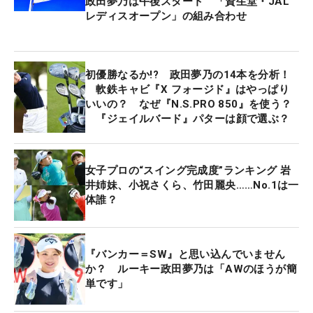
政田夢乃は午後スタート 「資生堂・JAL
レディスオープン」の組み合わせ
初優勝なるか!? 政田夢乃の14本を分析！
軟鉄キャビ『X フォージド』はやっぱり
いいの？ なぜ『N.S.PRO 850』を使う？
『ジェイルバード』パターは顔で選ぶ？
女子プロの“スイング完成度”ランキング 岩
井姉妹、小祝さくら、竹田麗央……No.1は一
体誰？
『バンカー＝SW』と思い込んでいません
か？ ルーキー政田夢乃は「AWのほうが簡
単です」