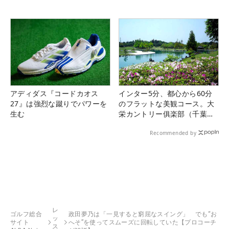
アディダス『コードカオス
インター5分、都心から60分
27』は強烈な蹴りでパワーを
のフラットな美観コース。大
生む
栄カントリー俱楽部（千葉
県）
Recommended by
レ
ゴルフ総合
政田夢乃は「一見すると窮屈なスイング」 でも“お
ッ
サイト
へそ”を使ってスムーズに回転していた【プロコーチ
ス