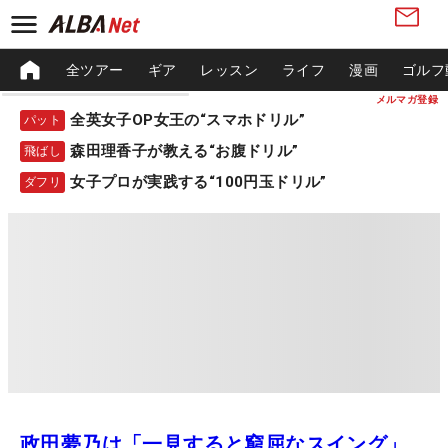
全ツアー
ギア
レッスン
ライフ
漫画
ゴルフ
メルマガ登録
全英女子OP女王の“スマホドリル”
パット
森田理香子が教える“お腹ドリル”
飛ばし
女子プロが実践する“100円玉ドリル”
ダフリ
政田夢乃は「一見すると窮屈なスイング」