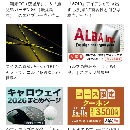
「潮来CC（茨城県）」＆「鹿
『G740』アイアンが引き出
児島ガーデンGC（鹿児島
す“反則級”の寛容性と飛びは
県）」の無料プレー券が当た
本当だった！
る！！
スイスの叡智が生んだTPTシ
ゴルフの熱狂を、つくる仕
ャフトで、ゴルフを異次元の
事。｜スタッフ募集中
世界へ
今年も男女プロが強い「キャ
11月までのプレーに2回使え