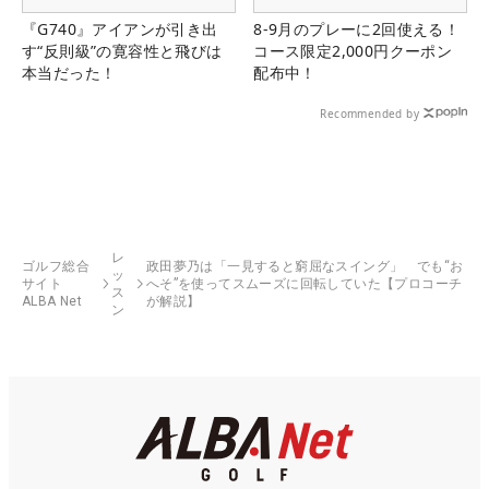
『G740』アイアンが引き出
8-9月のプレーに2回使える！
す“反則級”の寛容性と飛びは
コース限定2,000円クーポン
本当だった！
配布中！
Recommended by
レ
ゴルフ総合
政田夢乃は「一見すると窮屈なスイング」 でも“お
ッ
サイト
へそ”を使ってスムーズに回転していた【プロコーチ
ス
ALBA Net
が解説】
ン