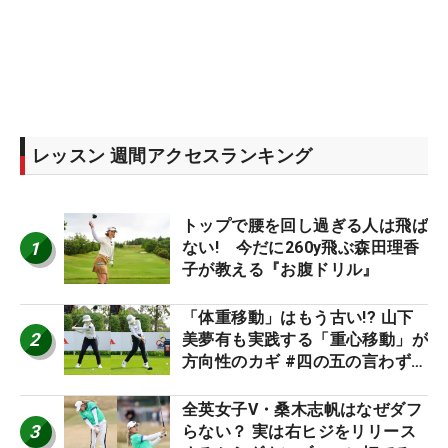
レッスン 週間アクセスランキング
トップで腰を回し過ぎる人は飛ば
1
ない! 今だに260y飛ぶ森田理香
子が教える『お腹ドリル』
「体重移動」はもう古い!? 山下
2
美夢有も実践する「重心移動」が
方向性のカギ #四の五の言わず振
り氣れ
全英女子V・桑木志帆はなぜダフ
3
らない？ 実は右ヒジをリリース