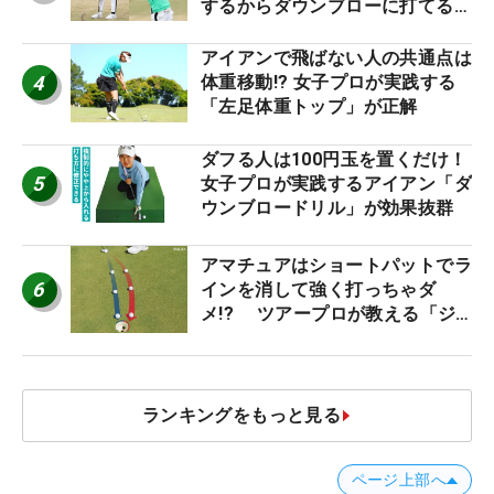
するからダウンブローに打てる #
優勝者のスイング
アイアンで飛ばない人の共通点は
4
体重移動!? 女子プロが実践する
「左足体重トップ」が正解
ダフる人は100円玉を置くだけ！
5
女子プロが実践するアイアン「ダ
ウンブロードリル」が効果抜群
アマチュアはショートパットでラ
6
インを消して強く打っちゃダ
メ!? ツアープロが教える「ジ
ャストタッチ」なら3パットが激
減するワケ
ランキングをもっと見る
ページ上部へ