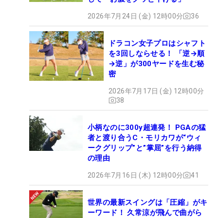
2026年7月24日 (金) 12時00分
36
ドラコン女子プロはシャフト
を3回しならせる！ 「逆→順
→逆」が300ヤードを生む秘
密
2026年7月17日 (金) 12時00分
38
小柄なのに300y超連発！ PGAの猛
者と渡り合うC・モリカワが“ウィ
ークグリップ”と”掌屈”を行う納得
の理由
2026年7月16日 (木) 12時00分
41
世界の最新スイングは「圧縮」がキ
ーワード！ 久常涼が飛んで曲がら