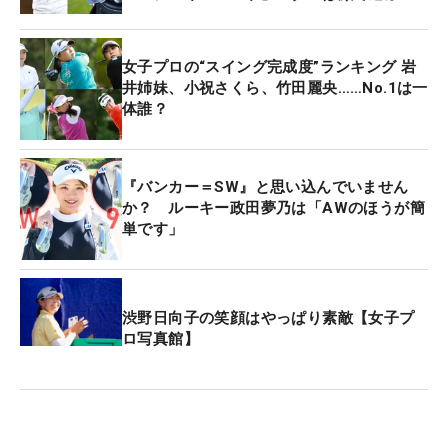
女子プロの“スイング完成度”ランキング 岩
井姉妹、小祝さくら、竹田麗央……No.1は一
体誰？
『バンカー＝SW』と思い込んでいません
か？ ルーキー政田夢乃は「AWのほうが簡
単です」
渋野日向子の笑顔はやっぱり素敵【女子プ
ロ写真館】