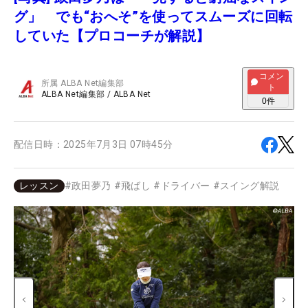
グ」 でも“おへそ”を使ってスムーズに回転
していた【プロコーチが解説】
コメン
所属
ALBA Net編集部
ト
ALBA Net編集部
/
ALBA Net
0
件
配信日時：
2025年7月3日 07時45分
レッスン
#
政田夢乃
#
飛ばし
#
ドライバー
#
スイング解説