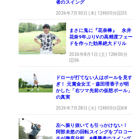
者のスイング
2026年7月30日 (木) 12時00分
35
まさに鬼に『花奈棒』 永井
花奈9年ぶりVの高精度フェー
ドを作った効果絶大ドリル
2026年8月1日 (土) 12時00分
36
ドローが打てない人はボールを見す
ぎ！ 元賞金女王・森田理香子が明
かした「右ツマ先前の仮想ボール」
の真実
2026年7月28日 (火) 12時00分
68
左へ振り抜いても引っかけない！
阿部未悠の回転スイングをプロコー
チが徹底分析 #優勝者のスイング