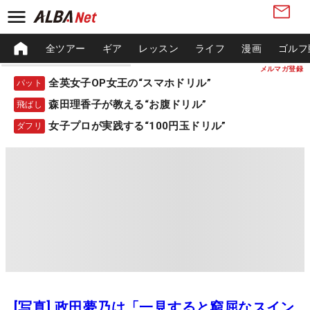
全ツアー
ギア
レッスン
ライフ
漫画
ゴルフ
メルマガ登録
全英女子OP女王の“スマホドリル”
パット
森田理香子が教える“お腹ドリル”
飛ばし
女子プロが実践する“100円玉ドリル”
ダフリ
[写真] 政田夢乃は「一見すると窮屈なスイン