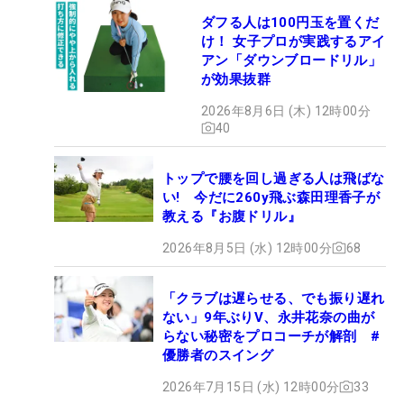
ダフる人は100円玉を置くだ
け！ 女子プロが実践するアイ
アン「ダウンブロードリル」
が効果抜群
2026年8月6日 (木) 12時00分
40
トップで腰を回し過ぎる人は飛ばな
い! 今だに260y飛ぶ森田理香子が
教える『お腹ドリル』
2026年8月5日 (水) 12時00分
68
「クラブは遅らせる、でも振り遅れ
ない」9年ぶりV、永井花奈の曲が
らない秘密をプロコーチが解剖 #
優勝者のスイング
2026年7月15日 (水) 12時00分
33