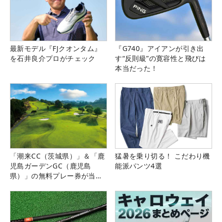
最新モデル『FJクオンタム』
『G740』アイアンが引き出
を石井良介プロがチェック
す“反則級”の寛容性と飛びは
本当だった！
「潮来CC（茨城県）」＆「鹿
猛暑を乗り切る！ こだわり機
児島ガーデンGC（鹿児島
能派パンツ4選
県）」の無料プレー券が当た
る！！