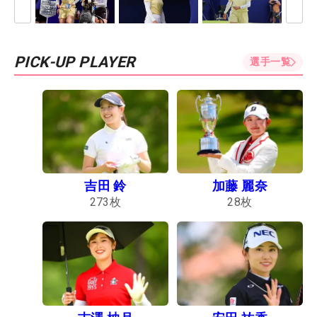
PICK-UP PLAYER
選手一覧
吉田 鈴
加藤 麗奈
273
枚
28
枚