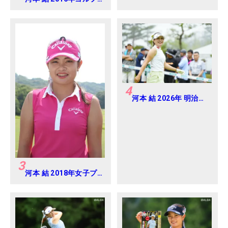
ダイジェストジャパン
ジュニアカップ
4
河本 結 2026年 明治安
田レディス Round2
3
河本 結 2018年女子プ
ロテスト