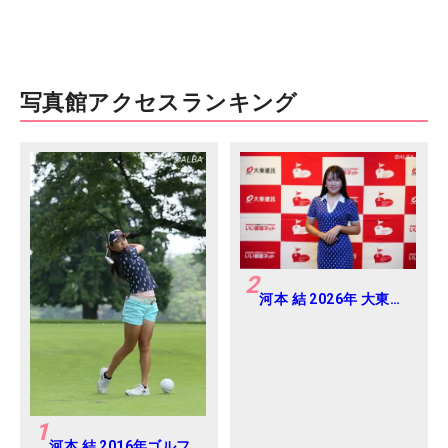
写真館アクセスランキング
2
河本 結 2026年 大東建
託・いい部屋ネットレ
ディス 練習日・プロア
マ
1
河本 結 2016年ゴルフ