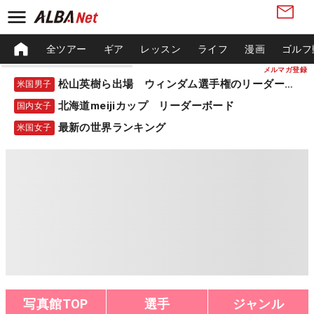
全ツアー
ギア
レッスン
ライフ
漫画
ゴルフ
メルマガ登録
松山英樹ら出場 ウィンダム選手権のリーダーボード
米国男子
北海道meijiカップ リーダーボード
国内女子
最新の世界ランキング
米国女子
写真館TOP
選手
ジャンル