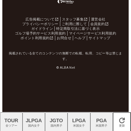
広告掲載について
スタッフ募集
運営会社
プライバシーポリシー
ご利用に際して
会員規約
ガイドライン
特定商取引法に基づく表示
ゴルフ場予約サービス利用規約
マイページサービス利用規約
ポイント利用規約
お問合せ
ヘルプ
サイトマップ
掲載されている全てのコンテンツの無断での転載、転用、コピー等は禁じま
す。
© ALBA Net
TOUR
JLPGA
JGTO
LPGA
PGA
閉じる
全ツアー
国内女子
国内男子
米国女子
米国男子
更新