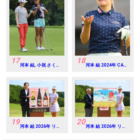
17
18
河本 結, 小祝 さくら
河本 結 2024年 CAT
2016年ゴルフダイジ
Ladies 練習日・プロ
ェストジャパンジュ
アマ
ニアカップ
19
20
河本 結 2026年 リゾ
河本 結 2026年 リゾ
ートトラスト レディ
ートトラスト レディ
ス Round4
ス Round4