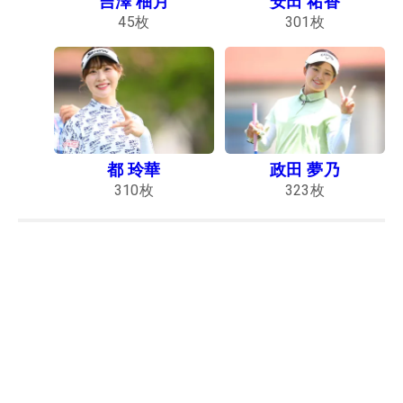
吉澤 柚月
安田 祐香
45
枚
301
枚
都 玲華
政田 夢乃
310
枚
323
枚