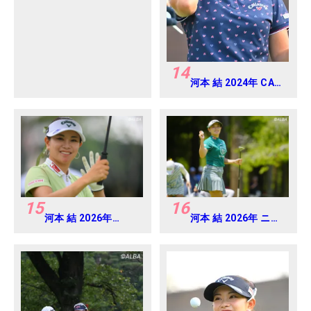
アマ
14
河本 結 2024年 CAT
Ladies 練習日・プロ
アマ
15
16
河本 結 2026年
河本 結 2026年 ニチ
EARTH MONDAMIN
レイレディス
CUP Round4
Round1