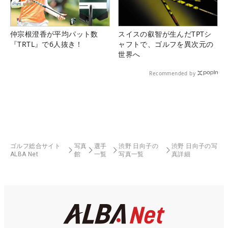
仲宗根澄香が平均パット数
スイスの叡智が生んだTPTシ
『TRTL』で6人抜き！
ャフトで、ゴルフを異次元の
世界へ
Recommended by
ゴルフ総合サイト
写真
選手
渋野 日向子の
渋野 日向子の写
ALBA Net
館
一覧
写真一覧
真詳細