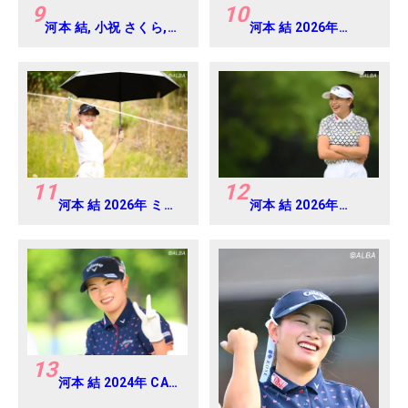
9
10
河本 結, 小祝 さくら,
河本 結 2026年
六車 日那乃 2026年 資
EARTH MONDAMIN
生堂・JAL レディス
CUP Round4
Round4
11
12
河本 結 2026年 ミネ
河本 結 2026年
ベアミツミ レディス
EARTH MONDAMIN
北海道新聞カップ
CUP Round5
Round1
13
河本 結 2024年 CAT
Ladies 練習日・プロ