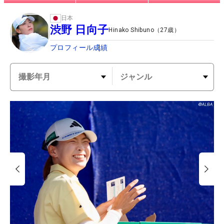
日本
渋野 日向子
Hinako Shibuno
（
27
歳）
プロフィール
成績