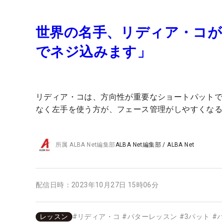
世界の名手、リディア・コ
でネジ込みます」
リディア・コは、方向性が重要なショートパット
なく左手を使う方が、フェース管理がしやすくな
所属
ALBA Net編集部
ALBA Net編集部
/
ALBA Net
配信日時：
2023年10月27日 15時06分
レッスン
#
リディア・コ
#
パターレッスン
#
3パット
#