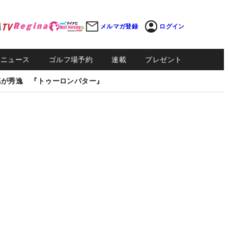
メルマガ登録
ログイン
Sニュース
ゴルフ場予約
連載
プレゼント
感が秀逸 『トゥーロンパター』