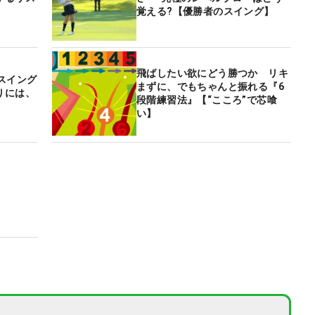
覚える?【優勝者のスイング】
飛ばしたい欲にどう勝つか リキ
スイング
まずに、でもちゃんと振れる『6
りには、
段階練習法』【“こころ”で芯喰
い】