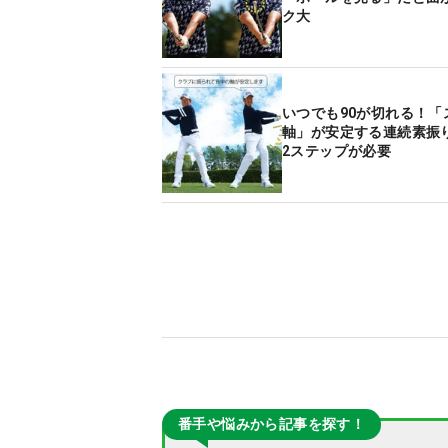
ク大
いつでも90が切れる！「
軸」が安定する連続素振
2ステップが必要
番手や悩みから記事を探す！