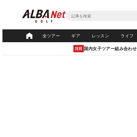
全ツアー
ギア
レッスン
ライフ
国内女子ツアー組み合わせ
注目