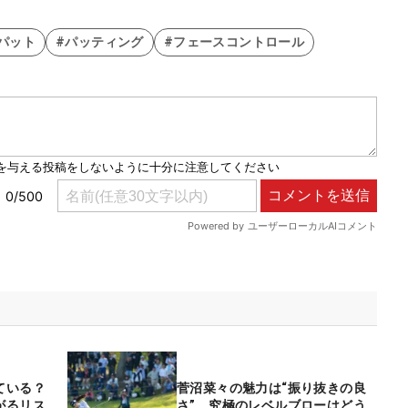
3パット
#パッティング
#フェースコントロール
ている？
菅沼菜々の魅力は“振り抜きの良
がるリス
さ” 究極のレベルブローはどう