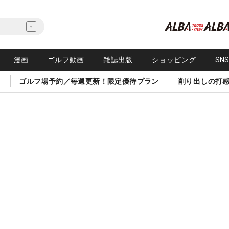
漫画
ゴルフ動画
雑誌出版
ショッピング
SN
ゴルフ場予約／毎週更新！限定優待プラン
削り出しの打