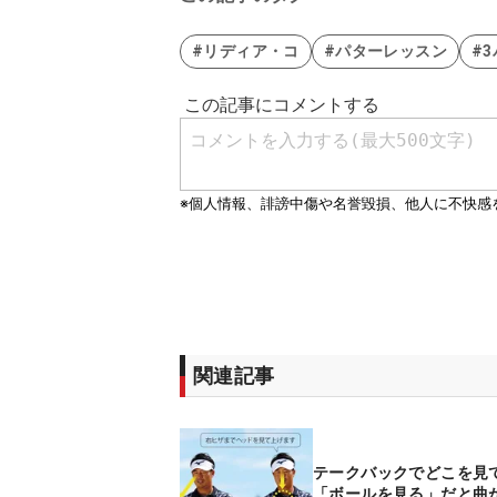
#リディア・コ
#パターレッスン
#
関連記事
テークバックでどこを見
「ボールを見る」だと曲