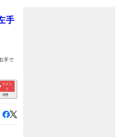
左手
右手で
コメン
ト
0
件