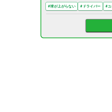
#
球が上がらない
#
ドライバー
#
ユ