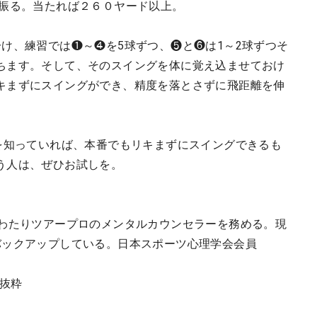
で振る。当たれば２６０ヤード以上。
け、練習では❶～❹を5球ずつ、❺と❻は1～2球ずつそ
ちます。そして、そのスイングを体に覚え込ませておけ
キまずにスイングができ、精度を落とさずに飛距離を伸
減を知っていれば、本番でもリキまずにスイングできるも
う人は、ぜひお試しを。
にわたりツアープロのメンタルカウンセラーを務める。現
バックアップしている。日本スポーツ心理学会会員
り抜粋