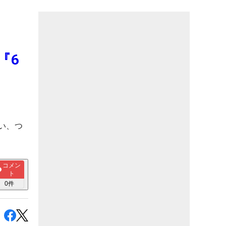
『6
い、つ
コメン
ト
0
件