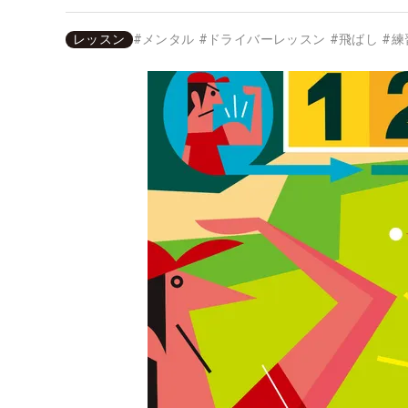
レッスン
#
メンタル
#
ドライバーレッスン
#
飛ばし
#
練