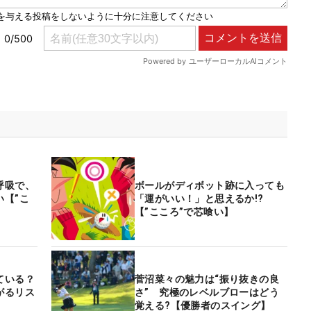
呼吸で、
ボールがディボット跡に入っても
い【”こ
「運がいい！」と思えるか!?
【”こころ”で芯喰い】
ている？
菅沼菜々の魅力は“振り抜きの良
がるリス
さ” 究極のレベルブローはどう
覚える?【優勝者のスイング】