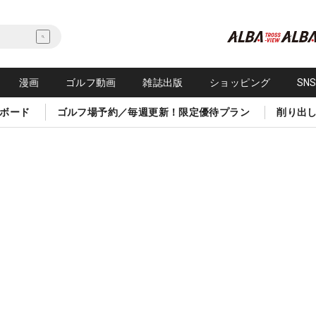
漫画
ゴルフ動画
雑誌出版
ショッピング
SN
ボード
ゴルフ場予約／毎週更新！限定優待プラン
削り出