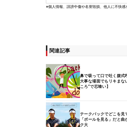
関連記事
鼻で吸って口で吐く腹式
大事な場面でもリキまな
ころ”で芯喰い】
テークバックでどこを見
「ボールを見る」だと曲
ク大