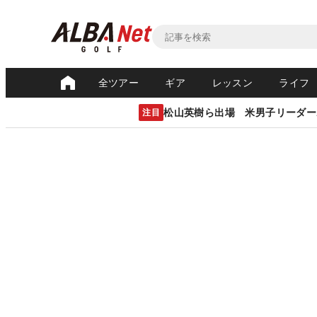
全ツアー
ギア
レッスン
ライフ
松山英樹ら出場 米男子リーダー
注目