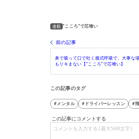
”こころ”で芯喰い
連載
前の記事
鼻で吸って口で吐く腹式呼吸で、大事な
もリキまない【”こころ”で芯喰い】
この記事のタグ
#メンタル
#ドライバーレッスン
#