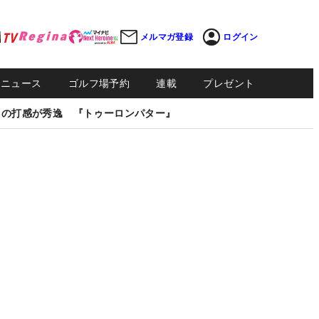
メルマガ登録
ログイン
Sニュース
ゴルフ場予約
連載
プレゼント
しの打感が秀逸 『トゥーロンパター』