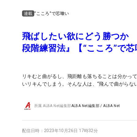
”こころ”で芯喰い
連載
飛ばしたい欲にどう勝つか 
段階練習法』【“こころ”で芯
リキむと曲がるし、飛距離も落ちることは分かっ
いリキんでしまう。そんな人は、“飛んで曲がらな
所属
ALBA Net編集部
ALBA Net編集部
/
ALBA Net
配信日時：
2023年10月26日 17時32分